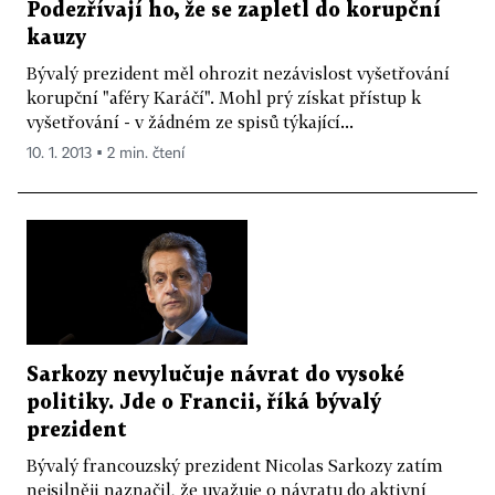
Podezřívají ho, že se zapletl do korupční
kauzy
Bývalý prezident měl ohrozit nezávislost vyšetřování
korupční "aféry Karáčí". Mohl prý získat přístup k
vyšetřování - v žádném ze spisů týkající...
10. 1. 2013 ▪ 2 min. čtení
Sarkozy nevylučuje návrat do vysoké
politiky. Jde o Francii, říká bývalý
prezident
Bývalý francouzský prezident Nicolas Sarkozy zatím
nejsilněji naznačil, že uvažuje o návratu do aktivní