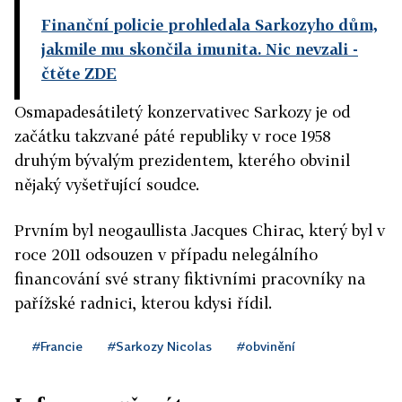
Finanční policie prohledala Sarkozyho dům,
jakmile mu skončila imunita. Nic nevzali
-
čtěte ZDE
Osmapadesátiletý konzervativec Sarkozy je od
začátku takzvané páté republiky v roce 1958
druhým bývalým prezidentem, kterého obvinil
nějaký vyšetřující soudce.
Prvním byl neogaullista Jacques Chirac, který byl v
roce 2011 odsouzen v případu nelegálního
financování své strany fiktivními pracovníky na
pařížské radnici, kterou kdysi řídil.
#Francie
#Sarkozy Nicolas
#obvinění