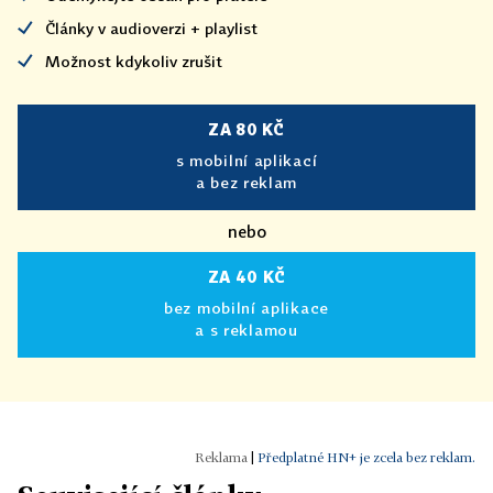
Články v audioverzi + playlist
Možnost kdykoliv zrušit
ZA 80 KČ
s mobilní aplikací
a bez reklam
nebo
ZA 40 KČ
bez mobilní aplikace
a s reklamou
|
Předplatné HN+ je zcela bez reklam.