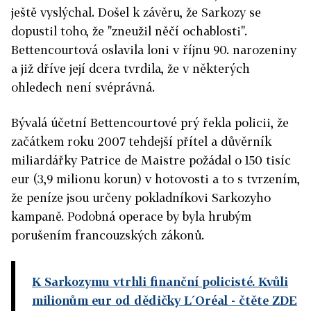
ještě vyslýchal. Došel k závěru, že Sarkozy se
dopustil toho, že "zneužil něčí ochablosti".
Bettencourtová oslavila loni v říjnu 90. narozeniny
a již dříve její dcera tvrdila, že v některých
ohledech není svéprávná.
Bývalá účetní Bettencourtové prý řekla policii, že
začátkem roku 2007 tehdejší přítel a důvěrník
miliardářky Patrice de Maistre požádal o 150 tisíc
eur (3,9 milionu korun) v hotovosti a to s tvrzením,
že peníze jsou určeny pokladníkovi Sarkozyho
kampaně. Podobná operace by byla hrubým
porušením francouzských zákonů.
K Sarkozymu vtrhli finanční policisté. Kvůli
milionům eur od dědičky L´Oréal
- čtěte ZDE