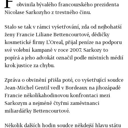
F
obvinila bývalého francouzského prezidenta
Nicolase Sarkozyho z trestného činu.
Stalo se tak v rámci vyšetřování, zda od nejbohatší
ženy Francie Liliane Bettencourtové, dědičky
kosmetické firmy L'Oreal, přijal peníze na podporu
své volební kampaně v roce 2007. Sarkozy to
popírá a jeho advokát označil podle místních médií
krok justice za chybu.
Zpráva o obvinění přišla poté, co vyšetřující soudce
Jean-Michel Gentil vedl v Bordeaux na jihozápadě
Francie několikahodinovou konfrontaci mezi
Sarkozym a nejméně čtyřmi zaměstnanci
miliardářky Bettencourtové.
Několik dalších hodin soudce někdejší hlavu státu