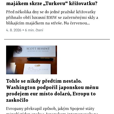
majákem skrze „Turkovu“ křižovatku?
Před několika dny se do jedné pražské křižovatky
přihnalo obří luxusní BMW se začerněnými skly a
blikajícím majáčkem na střeše. Na červenou...
4. 8. 2026 ▪ 6 min. čtení
Tohle se nikdy předtím nestalo.
Washington podpořil japonskou měnu
prodejem eur místo dolarů, Evropu to
zaskočilo
Evropany překvapil způsob, jakým Spojené státy
minulý týden spolu s Japonskem intervenovaly na