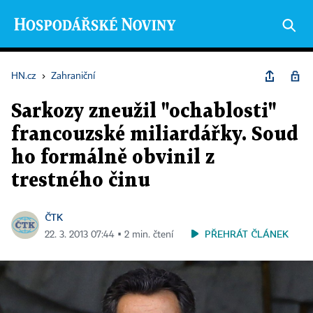
HN.cz
›
Zahraniční
Sarkozy zneužil "ochablosti"
francouzské miliardářky. Soud
ho formálně obvinil z
trestného činu
ČTK
PŘEHRÁT ČLÁNEK
22. 3. 2013 07:44 ▪ 2 min. čtení