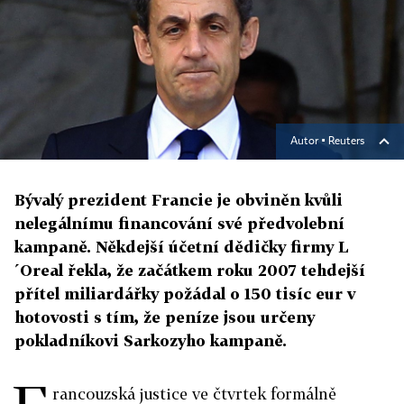
Autor ▪
Reuters
Bývalý prezident Francie je obviněn kvůli
nelegálnímu financování své předvolební
kampaně. Někdejší účetní dědičky firmy L
´Oreal řekla, že začátkem roku 2007 tehdejší
přítel miliardářky požádal o 150 tisíc eur v
hotovosti s tím, že peníze jsou určeny
pokladníkovi Sarkozyho kampaně.
rancouzská justice ve čtvrtek formálně