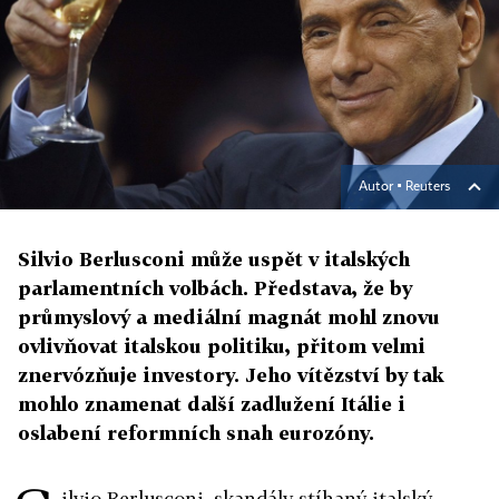
Autor ▪
Reuters
Silvio Berlusconi může uspět v italských
parlamentních volbách. Představa, že by
průmyslový a mediální magnát mohl znovu
ovlivňovat italskou politiku, přitom velmi
znervózňuje investory. Jeho vítězství by tak
mohlo znamenat další zadlužení Itálie i
oslabení reformních snah eurozóny.
ilvio Berlusconi, skandály stíhaný italský