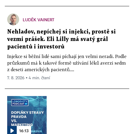
LUDĚK VAINERT
Nehladov, nepíchej si injekci, prostě si
vezmi prášek. Eli Lilly má svatý grál
pacientů i investorů
Injekce si běžní lidé sami píchají jen velmi neradi. Podle
průzkumů má k takové formě užívání léků averzi sedm
z deseti amerických pacientů....
7. 8. 2026 ▪ 4 min. čtení
16:13