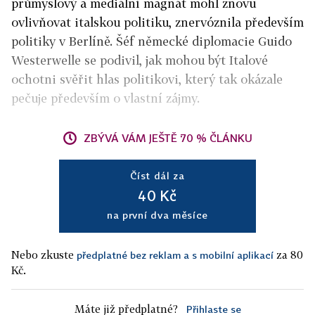
průmyslový a mediální magnát mohl znovu
ovlivňovat italskou politiku, znervóznila především
politiky v Berlíně. Šéf německé diplomacie Guido
Westerwelle se podivil, jak mohou být Italové
ochotni svěřit hlas politikovi, který tak okázale
pečuje především o vlastní zájmy.
ZBÝVÁ VÁM JEŠTĚ 70 % ČLÁNKU
Číst dál za
40 Kč
na první dva měsíce
Nebo zkuste
za 80
předplatné bez reklam a s mobilní aplikací
Kč.
Máte již předplatné?
Přihlaste se