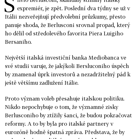
S
expremiér, je zpět. Poslední dva týdny se už v
Itálii nezveřejňují předvolební průzkumy, přesto
panuje shoda, že Berlusconi srovnal propad, který
ho dělil od středolevého favorita Piera Luigiho
Bersaniho.
Největší italská investiční banka Mediobanca ve
své studii varuje, že jakýkoli Bersluconiho úspěch
by znamenal úprk investorů a nezadržitelný pád k
ještě většímu zadlužení Itálie.
Proto význam voleb přesahuje italskou politiku.
Nikdo nepochybuje o tom, že významné zisky
Berlusconiho by ztížily šanci, že budou pokračovat
reformy. A to by byla pro italské partnery v
eurozóně hodně špatná zpráva. Představa, že by