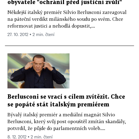
obyvatele "ochránil před justiční zvůlí"
Někdejší italský premiér Silvio Berlusconi zareagoval
na páteční verdikt milánského soudu po svém. Chce
reformovat justici a nehodlá dopustit,...
27. 10. 2012 ▪ 2 min. čtení
Berlusconi se vrací s cílem zvítězit. Chce
se popáté stát italským premiérem
Bývalý italský premiér a mediální magnát Silvio
Berlusconi, který svůj post opouštěl zmítán skandály,
potvrdil, že půjde do parlamentních voleb....
8. 12. 2012 ▪ 2 min. čtení