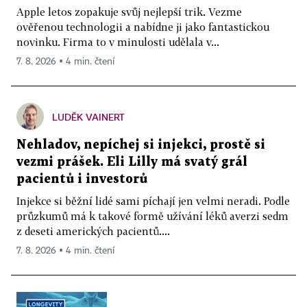
Apple letos zopakuje svůj nejlepší trik. Vezme
ověřenou technologii a nabídne ji jako fantastickou
novinku. Firma to v minulosti udělala v...
7. 8. 2026 ▪ 4 min. čtení
LUDĚK VAINERT
Nehladov, nepíchej si injekci, prostě si
vezmi prášek. Eli Lilly má svatý grál
pacientů i investorů
Injekce si běžní lidé sami píchají jen velmi neradi. Podle
průzkumů má k takové formě užívání léků averzi sedm
z deseti amerických pacientů....
7. 8. 2026 ▪ 4 min. čtení