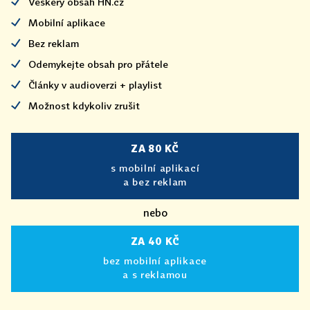
Veškerý obsah HN.cz
Mobilní aplikace
Bez reklam
Odemykejte obsah pro přátele
Články v audioverzi + playlist
Možnost kdykoliv zrušit
ZA 80 KČ
s mobilní aplikací
a bez reklam
nebo
ZA 40 KČ
bez mobilní aplikace
a s reklamou