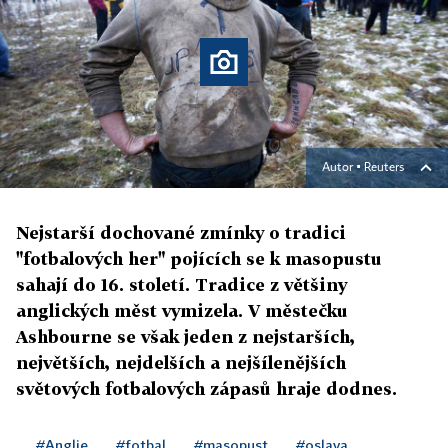
Autor ▪
Reuters
Nejstarší dochované zmínky o tradici
"fotbalových her" pojících se k masopustu
sahají do 16. století. Tradice z většiny
anglických měst vymizela. V městečku
Ashbourne se však jeden z nejstarších,
největších, nejdelších a nejšílenějších
světových fotbalových zápasů hraje dodnes.
#Anglie
#fotbal
#masopust
#oslava