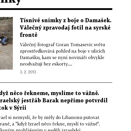
Tísnivé snímky z boje o Damašek.
Válečný zpravodaj fotil na syrské
frontě
Válečný fotograf Goran Tomasevic světu
zprostředkovává pohled na boje v ulicích
Damašku, kam se nyní novináři obvykle
neodvažují bez eskorty....
3. 2. 2013
dyž něco řekneme, myslíme to vážně.
zraelský jestřáb Barak nepřímo potvrdil
tok v Sýrii
rael si nemyslí, že by měly do Libanonu putovat
raně, a "když Izrael něco řekne, myslí to vážně".
kovým prohlášením v neděli izraelský...