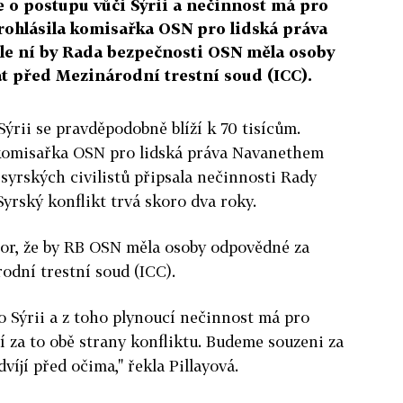
o postupu vůči Sýrii a nečinnost má pro
 prohlásila komisařka OSN pro lidská práva
le ní by Rada bezpečnosti OSN měla osoby
t před Mezinárodní trestní soud (ICC).
 Sýrii se pravděpodobně blíží k 70 tisícům.
 komisařka OSN pro lidská práva Navanethem
 syrských civilistů připsala nečinnosti Rady
yrský konflikt trvá skoro dva roky.
zor, že by RB OSN měla osoby odpovědné za
odní trestní soud (ICC).
 Sýrii a z toho plynoucí nečinnost má pro
atí za to obě strany konfliktu. Budeme souzeni za
víjí před očima," řekla Pillayová.