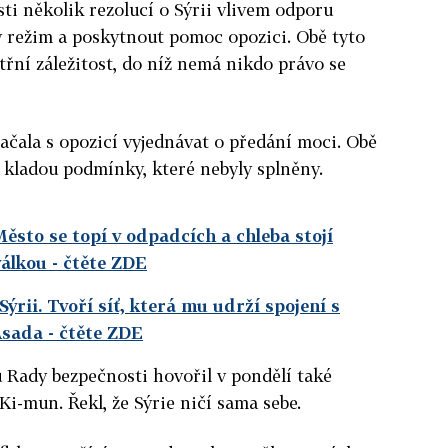
i několik rezolucí o Sýrii vlivem odporu
ý režim a poskytnout pomoc opozici. Obě tyto
třní záležitost, do níž nemá nikdo právo se
 začala s opozicí vyjednávat o předání moci. Obě
í kladou podmínky, které nebyly splněny.
Město se topí v odpadcích a chleba stojí
válkou
- čtěte ZDE
Sýrii. Tvoří síť, která mu udrží spojení s
Asada
- čtěte ZDE
 Rady bezpečnosti hovořil v pondělí také
i-mun. Řekl, že Sýrie ničí sama sebe.