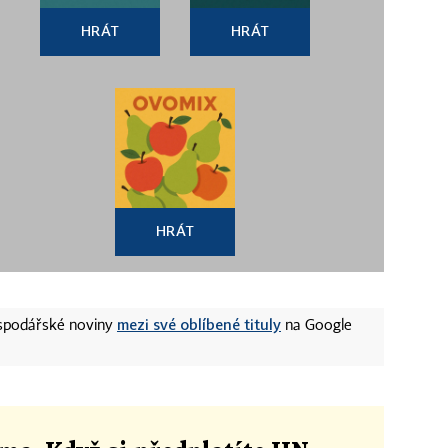
HRÁT
HRÁT
HRÁT
mezi své oblíbené tituly
ospodářské noviny
na Google