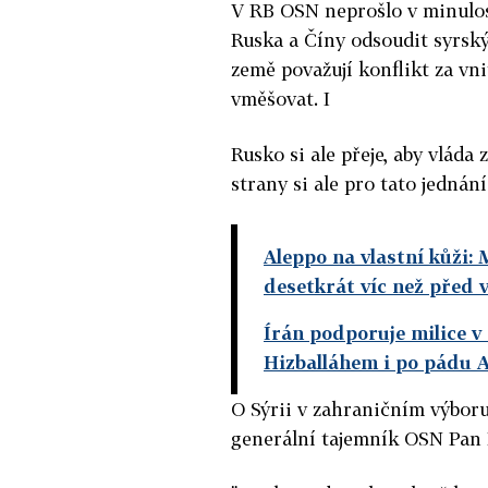
V RB OSN neprošlo v minulost
Ruska a Číny odsoudit syrsk
země považují konflikt za vni
vměšovat. I
Rusko si ale přeje, aby vláda
strany si ale pro tato jednán
Aleppo na vlastní kůži: 
desetkrát víc než před 
Írán podporuje milice v 
Hizballáhem i po pádu 
O Sýrii v zahraničním výboru
generální tajemník OSN Pan K