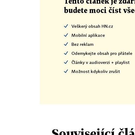
Tento článek
je
zdar
budete moci číst vš
Veškerý obsah HN.cz
Mobilní aplikace
Bez reklam
Odemykejte obsah pro přátele
Články v audioverzi + playlist
Možnost kdykoliv zrušit
Související čl