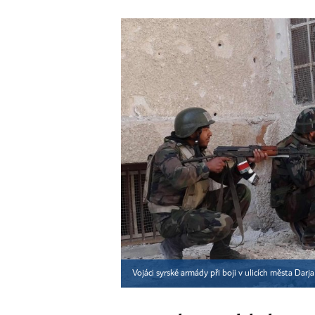
Vojáci syrské armády při boji v ulicích města Darj