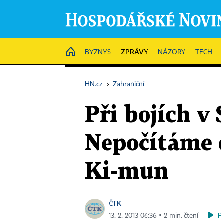
ZPRÁVY
HOME
BYZNYS
NÁZORY
TECH
HN.cz
›
Zahraniční
Při bojích v 
Nepočítáme d
Ki-mun
ČTK
13. 2. 2013 06:36 ▪ 2 min. čtení