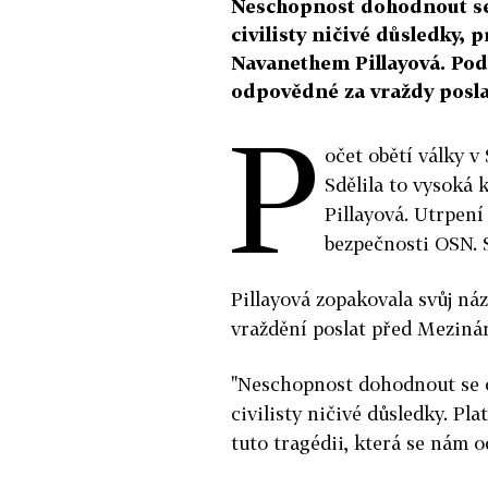
Neschopnost dohodnout se 
civilisty ničivé důsledky,
Navanethem Pillayová. Pod
odpovědné za vraždy posla
P
očet obětí války v
Sdělila to vysoká
Pillayová. Utrpení
bezpečnosti OSN. S
Pillayová zopakovala svůj ná
vraždění poslat před Mezinár
"Neschopnost dohodnout se o
civilisty ničivé důsledky. Pl
tuto tragédii, která se nám od