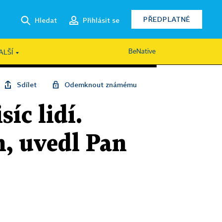
PŘEDPLATNÉ
Hledat
Přihlásit se
BeNative
ALŠÍ
Sdílet
Odemknout známému
síc lidí.
h, uvedl Pan