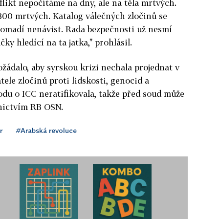
flikt nepočítáme na dny, ale na těla mrtvých.
, 300 mrtvých. Katalog válečných zločinů se
hromadí nenávist. Rada bezpečnosti už nesmí
ky hledící na ta jatka," prohlásil.
ožádalo, aby syrskou krizi nechala projednat v
ele zločinů proti lidskosti, genocid a
odu o ICC neratifikovala, takže před soud může
nictvím RB OSN.
r
#Arabská revoluce