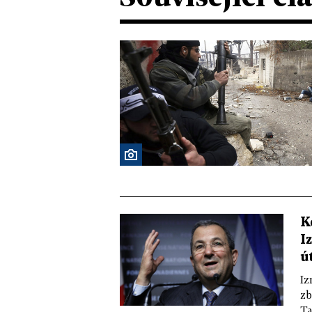
K
I
ú
Iz
zb
Ta