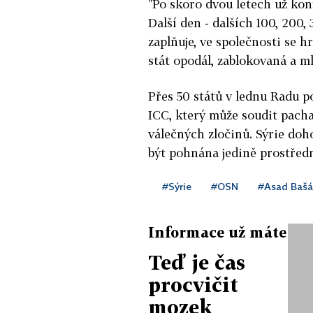
"Po skoro dvou letech už kon
Další den - dalších 100, 200
zaplňuje, ve společnosti se 
stát opodál, zablokovaná a mlč
Přes 50 států v lednu Radu p
ICC, který může soudit pachat
válečných zločinů. Sýrie doh
být pohnána jedině prostřed
#Sýrie
#OSN
#Asad Bašá
Informace už máte
Teď je čas
procvičit
mozek