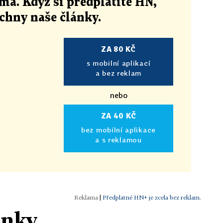
ma. Když si předplatíte HN,
echny naše články
.
ZA 80 KČ
s mobilní aplikací
a bez reklam
nebo
ZA 40 KČ
bez mobilní aplikace
a s reklamou
|
Předplatné HN+ je zcela bez reklam.
ánky