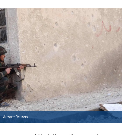
a
Autor ▪
Reuters