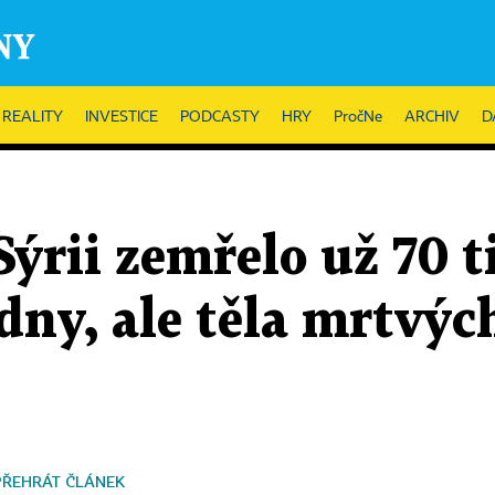
REALITY
INVESTICE
PODCASTY
HRY
PročNe
ARCHIV
D
Sýrii zemřelo už 70 ti
ny, ale těla mrtvýc
PŘEHRÁT ČLÁNEK