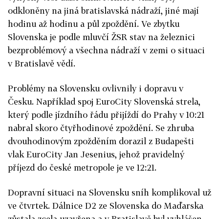
odkloněny na jiná bratislavská nádraží, jiné mají
hodinu až hodinu a půl zpoždění. Ve zbytku
Slovenska je podle mluvčí ŽSR stav na železnici
bezproblémový a všechna nádraží v zemi o situaci
v Bratislavě vědí.
Problémy na Slovensku ovlivnily i dopravu v
Česku. Například spoj EuroCity Slovenská strela,
který podle jízdního řádu přijíždí do Prahy v 10:21
nabral skoro čtyřhodinové zpoždění. Se zhruba
dvouhodinovým zpožděním dorazil z Budapešti
vlak EuroCity Jan Jesenius, jehož pravidelný
příjezd do české metropole je ve 12:21.
Dopravní situaci na Slovensku sníh komplikoval už
ve čtvrtek. Dálnice D2 ze Slovenska do Maďarska
zůstala zcela uzavřena a v Bratislavě byl vyhlášen