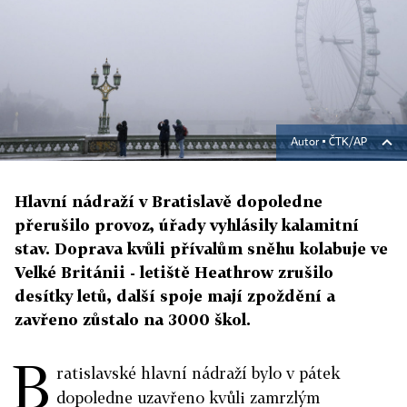
Autor ▪
ČTK/AP
Hlavní nádraží v Bratislavě dopoledne
přerušilo provoz, úřady vyhlásily kalamitní
stav. Doprava kvůli přívalům sněhu kolabuje ve
Velké Británii - letiště Heathrow zrušilo
desítky letů, další spoje mají zpoždění a
zavřeno zůstalo na 3000 škol.
B
ratislavské hlavní nádraží bylo v pátek
dopoledne uzavřeno kvůli zamrzlým