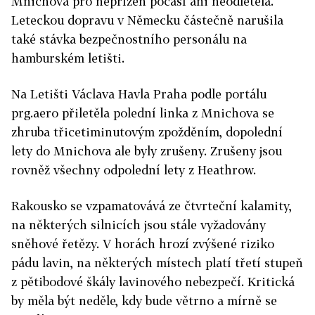
Mnichova pro nepřízeň počasí ani neodletěla.
Leteckou dopravu v Německu částečně narušila
také stávka bezpečnostního personálu na
hamburském letišti.
Na Letišti Václava Havla Praha podle portálu
prg.aero přiletěla polední linka z Mnichova se
zhruba třicetiminutovým zpožděním, dopolední
lety do Mnichova ale byly zrušeny. Zrušeny jsou
rovněž všechny odpolední lety z Heathrow.
Rakousko se vzpamatovává ze čtvrteční kalamity,
na některých silnicích jsou stále vyžadovány
sněhové řetězy. V horách hrozí zvýšené riziko
pádu lavin, na některých místech platí třetí stupeň
z pětibodové škály lavinového nebezpečí. Kritická
by měla být neděle, kdy bude větrno a mírně se