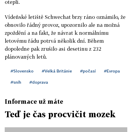
oteplí.
Vídeňské letiště Schwechat brzy ráno oznámilo, že
obnovilo řádný provoz, upozornilo ale na možná
zpoždění a na fakt, že návrat k normálnímu
letovému řádu potrvá několik dní. Během
dopoledne pak zrušilo asi desetinu z 232
plánovaných letů.
#Slovensko
#Velká Británie
#počasí
#Evropa
#sníh
#doprava
Informace už máte
Teď je čas procvičit mozek