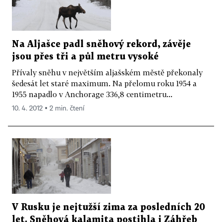
Na Aljašce padl sněhový rekord, závěje
jsou přes tři a půl metru vysoké
Přívaly sněhu v největším aljašském městě překonaly
šedesát let staré maximum. Na přelomu roku 1954 a
1955 napadlo v Anchorage 336,8 centimetru...
10. 4. 2012 ▪ 2 min. čtení
V Rusku je nejtužší zima za posledních 20
let. Sněhová kalamita postihla i Záhřeb