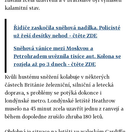
kalamitní stav.
Řidiče zaskočila sněhová nadílka. Policisté
už řeší desítky nehod
- čtěte ZDE
Sněhová vánice mezi Moskvou a
Petrohradem uvěznila tisíce aut. Kolona se
rozjela až po 3 dnech
- čtěte ZDE
Kvůli hustému sněžení kolabuje v některých
částech Británie železniční, silniční a letecká
doprava, s problémy se potýká dokonce i
londýnské metro. Londýnské letiště Heathrow
muselo na 45 minut zcela uzavřít jednu z ranvejí a
během dopoledne zrušilo zhruba 180 letů.
Obdobná je situace na letišti ve waleském Cardiffu