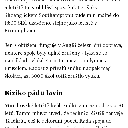
a letiště Bristol hlásí zpoždění. Letiště v
jihoanglickém Southamptonu bude minimálně do
18:00 SEČ uzavřeno, stejně jako letiště v
Birminghamu.
Jen s obtížemi funguje v Anglii železniční doprava,
některé spoje byly úplně zrušeny - týká se to
například i vlaků Eurostar mezi Londýnem a
Bruselem. Radost z přívalů sněhu naopak mají
školáci, asi 3000 škol totiž zrušilo výuku.
Riziko pádu lavin
Mnichovské letiště kvůli sněhu a mrazu odřeklo 70
letů. Tamní mluvčí uvedl, že technici čistili ranveje
již 16krát, což je rekordní počet. Řada spojů do