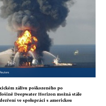
Reuters
exickém zálivu poškozeného po
lošině Deepwater Horizon možná stále
dezření ve spolupráci s americkou