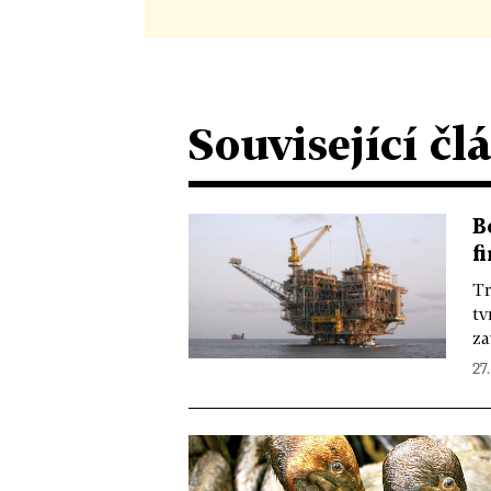
Související čl
B
f
Tr
tv
za
27.