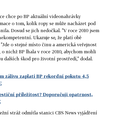
íce chce po BP aktuální videonahrávky
rmace o tom, kolik ropy se může nacházet pod
nila. Dosud se jich nedočkal. "V roce 2010 jsem
 nekompetentní. Ukazuje se, že platí obě
 "Jde o stejné místo činu a americká veřejnost
 o nichž BP lhala v roce 2010, abychom mohli
dalších škod pro životní prostředí," dodal.
m zálivu zaplatí BP rekordní pokutu 4,5
E
estiční příležitost? Doporučuji opatrnost,
E
ežní stráž odmítla stanici CBS News vyjádření