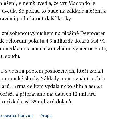
lášení, v němž uvedla, že vrt Macondo je
 uvedla, že pokud to bude na základě měření z
pravená podniknout další kroky.
fu způsobenou výbuchem na plošině Deepwater
dě rekordní pokutu 4,5 miliardy dolarů (asi 90
tom nedávno s americkou vládou výměnou za to,
 u soudu.
ní s větším počtem poškozených, kteří žádali
ekonomické škody. Náklady na urovnání těchto
larů. Firma celkem vydala nebo slíbila asi 23
pobřeží a připraveno má dalších 12 miliard
o získala asi 35 miliard dolarů.
epwater Horizon
#ropa