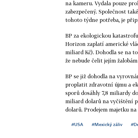
na kameru. Vydala pouze proh
zabezpečený. Společnost také
tohoto týdne potřeba, je při
BP za ekologickou katastro
Horizon zaplatí americké vlá
miliard Kč). Dohodla se na 
že nebude čelit jejím žalobám
BP se již dohodla na vyrovná
proplatit zdravotní újmu a 
sporů dosáhly 7,8 miliardy do
miliard dolarů na vyčištění 
dolarů. Prodejem majetku na t
#USA
#Mexický záliv
#De