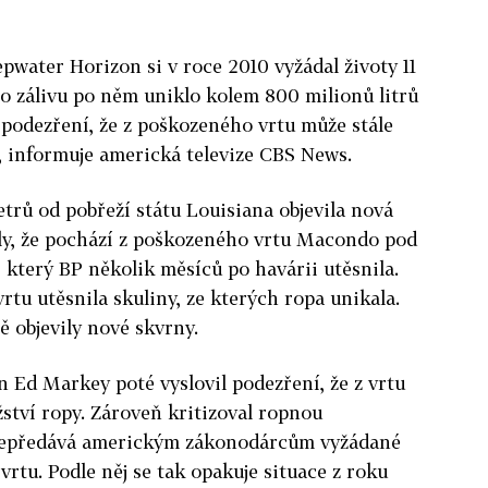
pwater Horizon si v roce 2010 vyžádal životy 11
o zálivu po něm uniklo kolem 800 milionů litrů
podezření, že z poškozeného vrtu může stále
, informuje americká televize CBS News.
etrů od pobřeží státu Louisiana objevila nová
ly, že pochází z poškozeného vrtu Macondo pod
který BP několik měsíců po havárii utěsnila.
vrtu utěsnila skuliny, ze kterých ropa unikala.
ě objevily nové skvrny.
Ed Markey poté vyslovil podezření, že z vrtu
ství ropy. Zároveň kritizoval ropnou
j nepředává americkým zákonodárcům vyžádané
vrtu. Podle něj se tak opakuje situace z roku