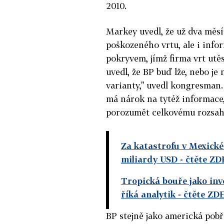
2010.
Markey uvedl, že už dva měs
poškozeného vrtu, ale i info
pokryvem, jímž firma vrt utěs
uvedl, že BP buď lže, nebo je
varianty," uvedl kongresman.
má nárok na tytéž informace,
porozumět celkovému rozsahu 
Za katastrofu v Mexické
miliardy USD
- čtěte ZD
Tropická bouře jako inv
říká analytik
- čtěte ZD
BP stejně jako americká pobř