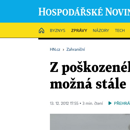
ZPRÁVY
HOME
BYZNYS
NÁZORY
TECH
HN.cz
›
Zahraniční
Z poškozené
možná stále
PŘEHRÁ
13. 12. 2012 17:55 ▪ 3 min. čtení