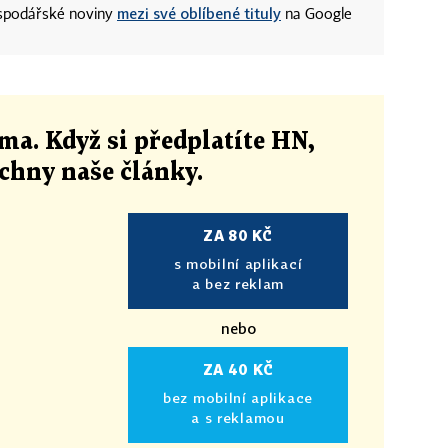
mezi své oblíbené tituly
ospodářské noviny
na Google
ma. Když si předplatíte HN,
echny naše články
.
ZA 80 KČ
s mobilní aplikací
a bez reklam
nebo
ZA 40 KČ
bez mobilní aplikace
a s reklamou