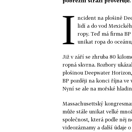
pobřežní stráží prověřuje.
I
ncident na plošině Dee
lidí a do vod Mexickéh
ropy. Teď má firma BP 
unikat ropa do oceánu
Již v září se zhruba 80 kilom
ropná skvrna. Rozbory ukáza
plošinou Deepwater Horizon, 
BP později na konci října ve 
Nyní se ale na mořské hladin
Massachusettský kongresman 
může stále unikat velké množ
společnost, která podle ně
videozáznamy a další údaje o 