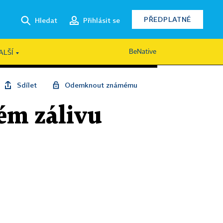
PŘEDPLATNÉ
Hledat
Přihlásit se
BeNative
ALŠÍ
Sdílet
Odemknout známému
ém zálivu