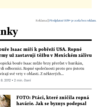
|
Předplatné HN+ je zcela bez reklam.
ánky
ouře Isaac míří k pobřeží USA. Ropné
irmy už zastavují těžbu v Mexickém zálivu
opická bouře Isaac může brzy přerůst v hurikán,
rdí odborníci. Ropné společnosti proto pro jistotu
vírají své vrty v oblasti. Z některých...
 8. 2012 ▪ 2 min. čtení
FOTO: Ptáci, které zničila ropná
havárie. Jak se byznys podepsal