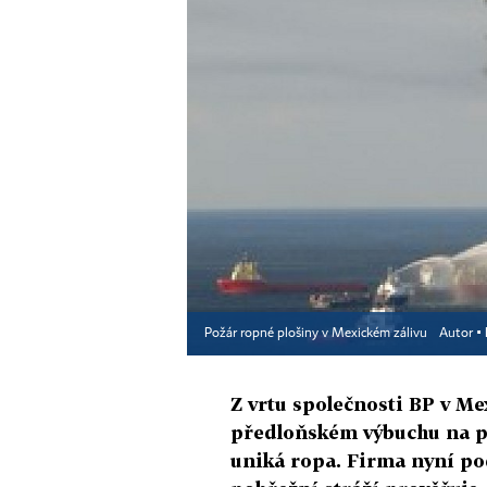
Požár ropné plošiny v Mexickém zálivu
Autor ▪
Z vrtu společnosti BP v M
předloňském výbuchu na p
uniká ropa. Firma nyní po