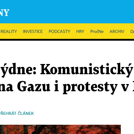
REALITY
INVESTICE
PODCASTY
HRY
PročNe
ARCHIV
D
týdne: Komunistický 
na Gazu i protesty v
PŘEHRÁT ČLÁNEK