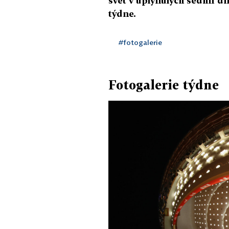
svět v uplynulých sedmi dne
týdne.
#fotogalerie
Fotogalerie týdne