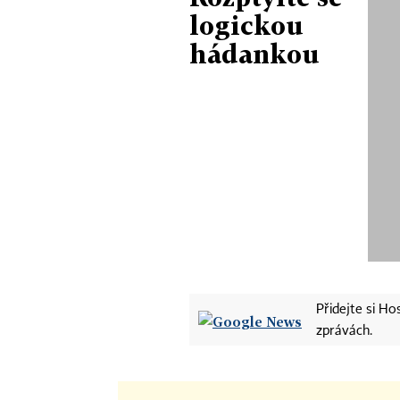
logickou
hádankou
Přidejte si H
zprávách.