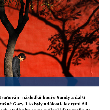
straňování následků bouře Sandy a další
ušné Gazy. I to byly události, kterými žil