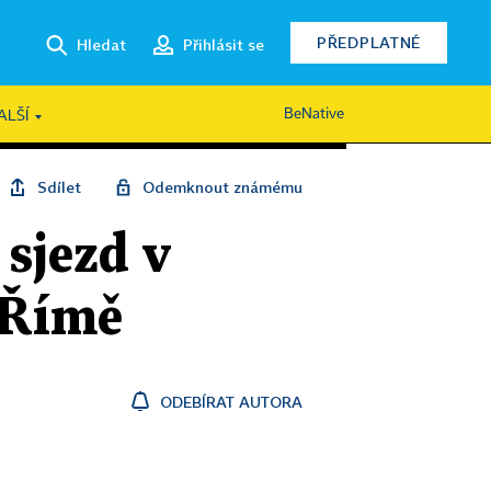
PŘEDPLATNÉ
Hledat
Přihlásit se
BeNative
ALŠÍ
Sdílet
Odemknout známému
sjezd v
 Římě
ODEBÍRAT AUTORA