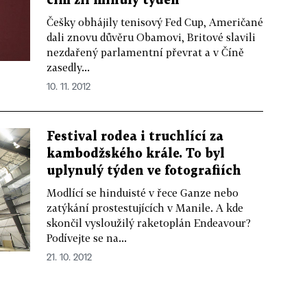
čím žil minulý týden
Češky obhájily tenisový Fed Cup, Američané
dali znovu důvěru Obamovi, Britové slavili
nezdařený parlamentní převrat a v Číně
zasedly...
10. 11. 2012
Festival rodea i truchlící za
kambodžského krále. To byl
uplynulý týden ve fotografiích
Modlící se hinduisté v řece Ganze nebo
zatýkání prostestujících v Manile. A kde
skončil vysloužilý raketoplán Endeavour?
Podívejte se na...
21. 10. 2012