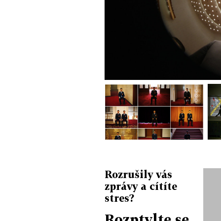
Rozrušily vás
zprávy a cítíte
stres?
Rozptylte se