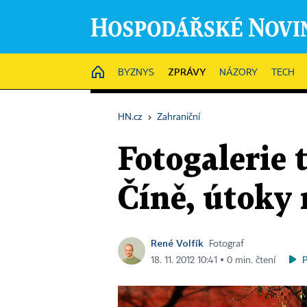
ZPRÁVY
HOME
BYZNYS
NÁZORY
TECH
HN.cz
›
Zahraniční
Fotogalerie 
Číně, útoky 
René Volfík
Fotograf
18. 11. 2012 10:41 ▪ 0 min. čtení