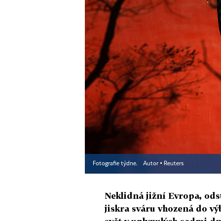
Fotografie týdne.
Autor ▪
Reuters
Neklidná jižní Evropa, od
jiskra sváru vhozená do výb