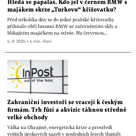
Hledá se papaláš. Kdo jel v černém BMW s
majákem skrze „Turkovu“ křižovatku?
Před několika dny se do jedné pražské křižovatky
přihnalo obří luxusní BMW se začerněnými skly a
blikajícím majáčkem na střeše. Na červenou...
4. 8. 2026 ▪ 6 min. čtení
Zahraniční investoři se vracejí k českým
firmám. Trh fúzí a akvizic táhnou středně
velké obchody
Válka na Ukrajině, energetická krize a prostředí
vyšších úrokových sazeb v posledních letech tlumily