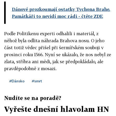
Dánové prozkoumají ostatky Tychona Brahe.
Památkáři to nevidí moc rádi
- čtěte ZDE
Podle Politikenu experti odhalili i materiál, z
něhož byla odlita náhrada Brahova nosu. O jeho
část totiž vědec přišel při šermířském souboji v
prosinci roku 1566. Nyní se ukázalo, že nos nebyl ze
zlata, stříbra ani mědi, jak se předpokládalo, ale
pravděpodobně z mosazi.
#Dánsko
#smrt
Nudíte se na poradě?
Vyřešte dnešní hlavolam HN