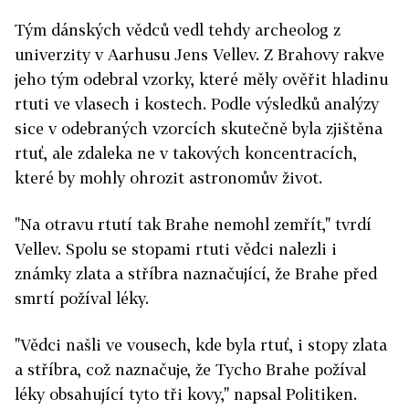
Tým dánských vědců vedl tehdy archeolog z
univerzity v Aarhusu Jens Vellev. Z Brahovy rakve
jeho tým odebral vzorky, které měly ověřit hladinu
rtuti ve vlasech i kostech. Podle výsledků analýzy
sice v odebraných vzorcích skutečně byla zjištěna
rtuť, ale zdaleka ne v takových koncentracích,
které by mohly ohrozit astronomův život.
"Na otravu rtutí tak Brahe nemohl zemřít," tvrdí
Vellev. Spolu se stopami rtuti vědci nalezli i
známky zlata a stříbra naznačující, že Brahe před
smrtí požíval léky.
"Vědci našli ve vousech, kde byla rtuť, i stopy zlata
a stříbra, což naznačuje, že Tycho Brahe požíval
léky obsahující tyto tři kovy," napsal Politiken.