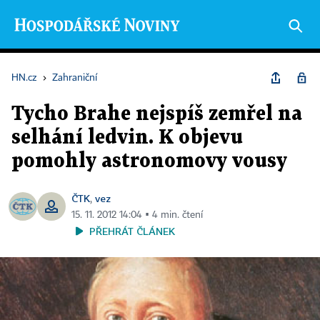
HN.cz
›
Zahraniční
Tycho Brahe nejspíš zemřel na
selhání ledvin. K objevu
pomohly astronomovy vousy
ČTK
vez
,
15. 11. 2012 14:04 ▪ 4 min. čtení
PŘEHRÁT ČLÁNEK