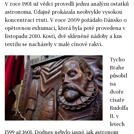
V roce 1901 už vědci provedli jednu analýzu ostatků
astronoma. Údajně prokázala neobvykle vysokou
koncentraci rtuti. V roce 2009 požádalo Dánsko o
opětovnou exhumaci, která byla poté provedena v
listopadu 2010. Kosti, dvě skleněné nádoby a kus
textilu se nacházely v malé cínové rakvi.
Tycho
Brahe
působil
na
dvoře
císaře
Rudolfa
II. v
letech
1599 až 1601. Dodnes nebylo jasné, jak astronom