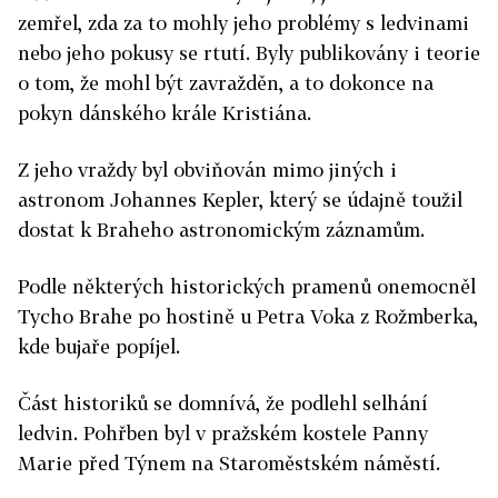
zemřel, zda za to mohly jeho problémy s ledvinami
nebo jeho pokusy se rtutí. Byly publikovány i teorie
o tom, že mohl být zavražděn, a to dokonce na
pokyn dánského krále Kristiána.
Z jeho vraždy byl obviňován mimo jiných i
astronom Johannes Kepler, který se údajně toužil
dostat k Braheho astronomickým záznamům.
Podle některých historických pramenů onemocněl
Tycho Brahe po hostině u Petra Voka z Rožmberka,
kde bujaře popíjel.
Část historiků se domnívá, že podlehl selhání
ledvin. Pohřben byl v pražském kostele Panny
Marie před Týnem na Staroměstském náměstí.