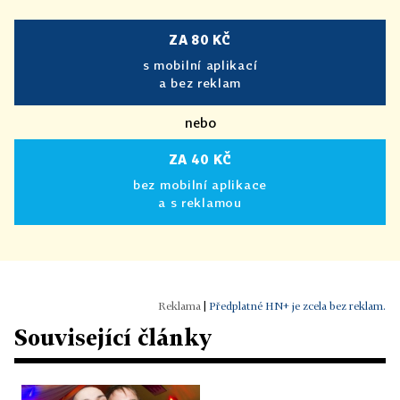
ZA 80 KČ
s mobilní aplikací
a bez reklam
nebo
ZA 40 KČ
bez mobilní aplikace
a s reklamou
|
Předplatné HN+ je zcela bez reklam.
Související články