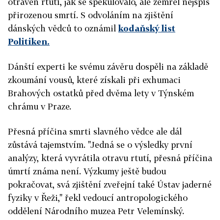
otráven rtutí, jak se spekulovalo, ale zemřel nejspíš
přirozenou smrtí. S odvoláním na zjištění
dánských vědců to oznámil
kodaňský list
Politiken.
Dánští experti ke svému závěru dospěli na základě
zkoumání vousů, které získali při exhumaci
Brahových ostatků před dvěma lety v Týnském
chrámu v Praze.
Přesná příčina smrti slavného vědce ale dál
zůstává tajemstvím. "Jedná se o výsledky první
analýzy, která vyvrátila otravu rtutí, přesná příčina
úmrtí známa není. Výzkumy ještě budou
pokračovat, svá zjištění zveřejní také Ústav jaderné
fyziky v Řeži," řekl vedoucí antropologického
oddělení Národního muzea Petr Velemínský.