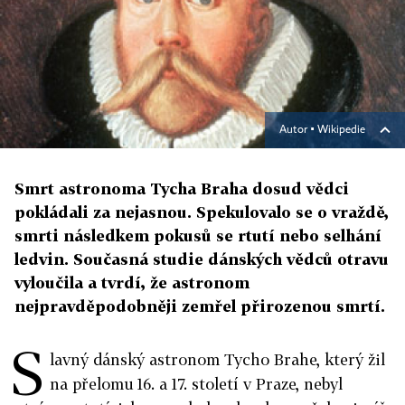
Autor ▪
Wikipedie
Smrt astronoma Tycha Braha dosud vědci
pokládali za nejasnou. Spekulovalo se o vraždě,
smrti následkem pokusů se rtutí nebo selhání
ledvin. Současná studie dánských vědců otravu
vyloučila a tvrdí, že astronom
nejpravděpodobněji zemřel přirozenou smrtí.
S
lavný dánský astronom Tycho Brahe, který žil
na přelomu 16. a 17. století v Praze, nebyl