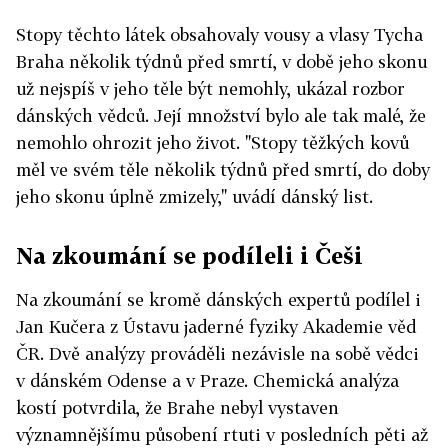
Stopy těchto látek obsahovaly vousy a vlasy Tycha
Braha několik týdnů před smrtí, v době jeho skonu
už nejspíš v jeho těle být nemohly, ukázal rozbor
dánských vědců. Její množství bylo ale tak malé, že
nemohlo ohrozit jeho život. "Stopy těžkých kovů
měl ve svém těle několik týdnů před smrtí, do doby
jeho skonu úplně zmizely," uvádí dánský list.
Na zkoumání se podíleli i Češi
Na zkoumání se kromě dánských expertů podílel i
Jan Kučera z Ústavu jaderné fyziky Akademie věd
ČR. Dvě analýzy prováděli nezávisle na sobě vědci
v dánském Odense a v Praze. Chemická analýza
kostí potvrdila, že Brahe nebyl vystaven
významnějšímu působení rtuti v posledních pěti až