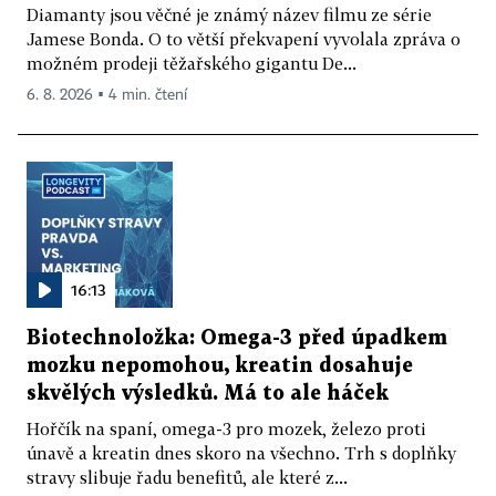
Diamanty jsou věčné je známý název filmu ze série
Jamese Bonda. O to větší překvapení vyvolala zpráva o
možném prodeji těžařského gigantu De...
6. 8. 2026 ▪ 4 min. čtení
16:13
Biotechnoložka: Omega-3 před úpadkem
mozku nepomohou, kreatin dosahuje
skvělých výsledků. Má to ale háček
Hořčík na spaní, omega-3 pro mozek, železo proti
únavě a kreatin dnes skoro na všechno. Trh s doplňky
stravy slibuje řadu benefitů, ale které z...