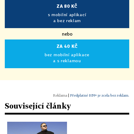
ZA 80 KČ
s mobilní aplikací
a bez reklam
nebo
ZA 40 KČ
bez mobilní aplikace
a s reklamou
|
Předplatné HN+ je zcela bez reklam.
Související články