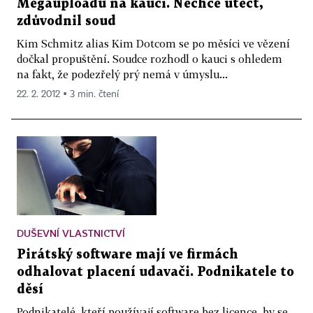
Megauploadu na kauci. Nechce utéct,
zdůvodnil soud
Kim Schmitz alias Kim Dotcom se po měsíci ve vězení
dočkal propuštění. Soudce rozhodl o kauci s ohledem
na fakt, že podezřelý prý nemá v úmyslu...
22. 2. 2012 ▪ 3 min. čtení
DUŠEVNÍ VLASTNICTVÍ
Pirátský software mají ve firmách
odhalovat placení udavači. Podnikatele to
děsí
Podnikatelé, kteří používají software bez licence, by se