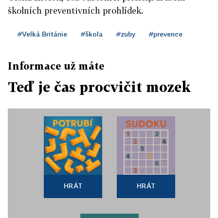
školních preventivních prohlídek.
#Velká Británie
#škola
#zuby
#prevence
Informace už máte
Teď je čas procvičit mozek
HRÁT
HRÁT