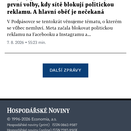
první volby, kdy sítě blokují politickou
reklamu. A hlavní oběť je nečekaná
V Podpásovce se tentokrát věnujeme tématu, o kterém
se vůbec nemluví. Meta začala blokovat politickou
reklamu na Facebooku a Instagramu a...
7. 8. 2026 ▪ 55:23 min.
DALŠÍ ZPRÁVY
©
1996-2026
Economia, a.s.
Hospodářské noviny (print) ISSN 0862-9587
Hospodářské noviny (online) ISSN 2787-950X