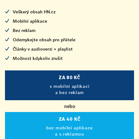
Veškerý obsah HN.cz
Mobilní aplikace
Bez reklam
Odemykejte obsah pro přátele
Články v audioverzi + playlist
Možnost kdykoliv zrušit
ZA 80 KČ
s mobilní aplikací
a bez reklam
nebo
ZA 40 KČ
bez mobilní aplikace
a s reklamou