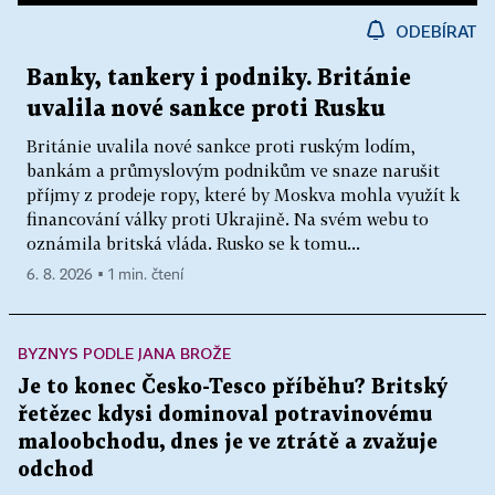
ODEBÍRAT
Banky, tankery i podniky. Británie
uvalila nové sankce proti Rusku
Británie uvalila nové sankce proti ruským lodím,
bankám a průmyslovým podnikům ve snaze narušit
příjmy z prodeje ropy, které by Moskva mohla využít k
financování války proti Ukrajině. Na svém webu to
oznámila britská vláda. Rusko se k tomu...
6. 8. 2026 ▪ 1 min. čtení
BYZNYS PODLE JANA BROŽE
Je to konec Česko-Tesco příběhu? Britský
řetězec kdysi dominoval potravinovému
maloobchodu, dnes je ve ztrátě a zvažuje
odchod