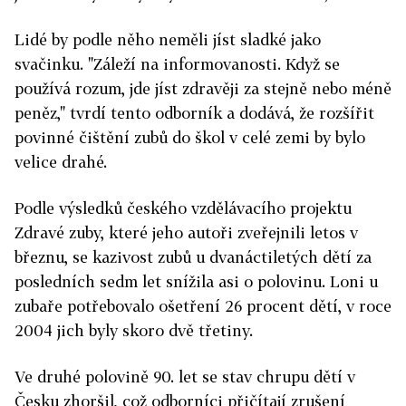
Lidé by podle něho neměli jíst sladké jako
svačinku. "Záleží na informovanosti. Když se
používá rozum, jde jíst zdravěji za stejně nebo méně
peněz," tvrdí tento odborník a dodává, že rozšířit
povinné čištění zubů do škol v celé zemi by bylo
velice drahé.
Podle výsledků českého vzdělávacího projektu
Zdravé zuby, které jeho autoři zveřejnili letos v
březnu, se kazivost zubů u dvanáctiletých dětí za
posledních sedm let snížila asi o polovinu. Loni u
zubaře potřebovalo ošetření 26 procent dětí, v roce
2004 jich byly skoro dvě třetiny.
Ve druhé polovině 90. let se stav chrupu dětí v
Česku zhoršil, což odborníci přičítají zrušení