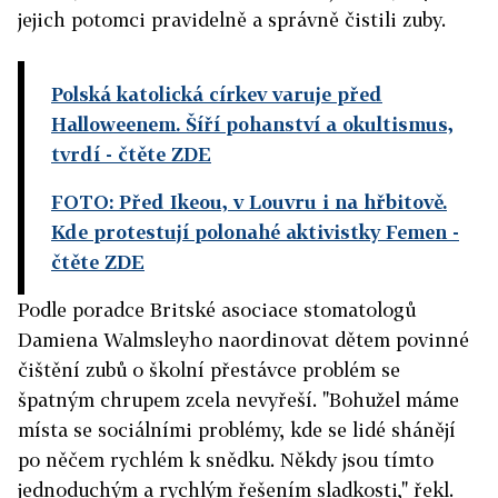
jejich potomci pravidelně a správně čistili zuby.
Polská katolická církev varuje před
Halloweenem. Šíří pohanství a okultismus,
tvrdí
- čtěte ZDE
FOTO: Před Ikeou, v Louvru i na hřbitově.
Kde protestují polonahé aktivistky Femen
-
čtěte ZDE
Podle poradce Britské asociace stomatologů
Damiena Walmsleyho naordinovat dětem povinné
čištění zubů o školní přestávce problém se
špatným chrupem zcela nevyřeší. "Bohužel máme
místa se sociálními problémy, kde se lidé shánějí
po něčem rychlém k snědku. Někdy jsou tímto
jednoduchým a rychlým řešením sladkosti," řekl.