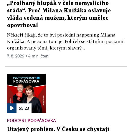
„Prolhaný hlupák v čele nemyslícího
stáda“. Proč Milana Knížáka oslavuje
vláda vedená mužem, kterým umělec
opovrhoval
Někteří říkají, že to byl poslední happening Milana
Knížáka. A něco na tom je. Pohřeb se státními poctami
organizovaný těmi, kterými slavný...
7. 8. 2026 ▪ 4 min. čtení
55:23
PODCAST PODPÁSOVKA
Utajený problém. V Česku se chystají