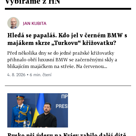
Vybíráme z HN
JAN KUBITA
Hledá se papaláš. Kdo jel v černém BMW s
majákem skrze „Turkovu“ křižovatku?
Před několika dny se do jedné pražské křižovatky
přihnalo obří luxusní BMW se začerněnými skly a
blikajícím majáčkem na střeše. Na červenou...
4. 8. 2026 ▪ 6 min. čtení
Rusko při úderu na Kyjev zabilo další dítě.