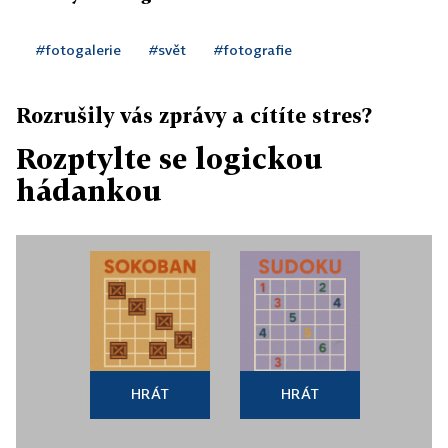
#fotogalerie
#svět
#fotografie
Rozrušily vás zprávy a cítíte stres?
Rozptylte se logickou
hádankou
HRÁT
HRÁT