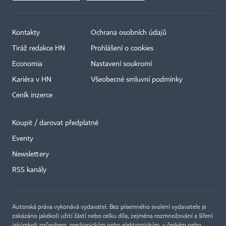
Kontakty
Ochrana osobních údajů
Tiráž redakce HN
Prohlášení o cookies
Economia
Nastavení soukromí
Kariéra v HN
Všeobecné smluvní podmínky
Ceník inzerce
Koupit / darovat předplatné
Eventy
×
Newslettery
RSS kanály
Autorská práva vykonává vydavatel. Bez písemného svolení vydavatele je
zakázáno jakékoli užití částí nebo celku díla, zejména rozmnožování a šíření
jakýmkoli způsobem, mechanickým nebo elektronickým, v českém nebo