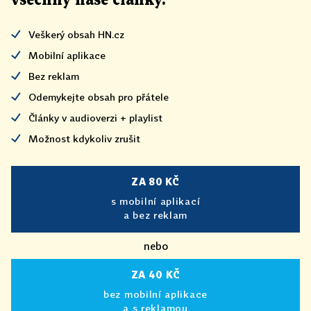
všechny naše články
.
Veškerý obsah HN.cz
Mobilní aplikace
Bez reklam
Odemykejte obsah pro přátele
Články v audioverzi + playlist
Možnost kdykoliv zrušit
ZA 80 KČ
s mobilní aplikací
a bez reklam
nebo
ZA 40 KČ
bez mobilní aplikace
a s reklamou