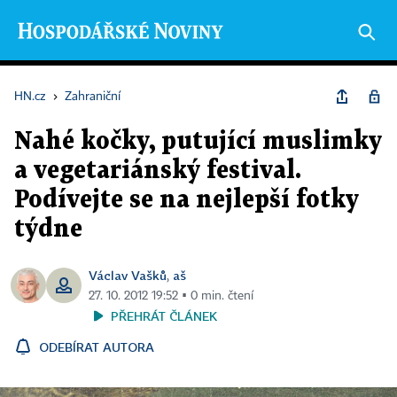
HN.cz
›
Zahraniční
Nahé kočky, putující muslimky
a vegetariánský festival.
Podívejte se na nejlepší fotky
týdne
Václav Vašků
aš
,
27. 10. 2012 19:52 ▪ 0 min. čtení
PŘEHRÁT ČLÁNEK
ODEBÍRAT AUTORA