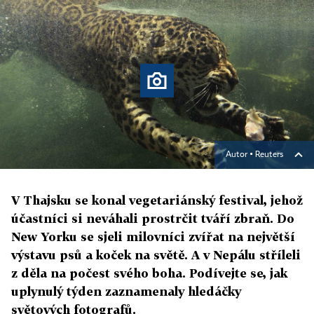
Autor ▪
Reuters
V Thajsku se konal vegetariánský festival, jehož
účastníci si neváhali prostrčit tváří zbraň. Do
New Yorku se sjeli milovníci zvířat na největší
výstavu psů a koček na světě. A v Nepálu stříleli
z děla na počest svého boha. Podívejte se, jak
uplynulý týden zaznamenaly hledáčky
světových fotografů.