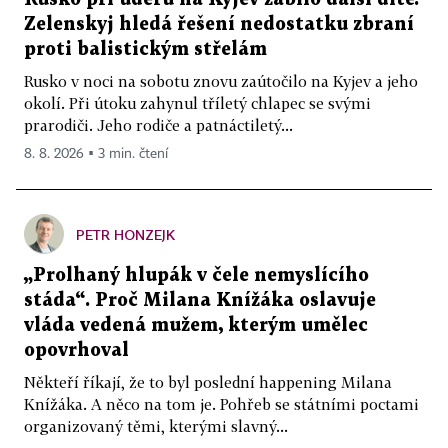
Zelenskyj hledá řešení nedostatku zbraní
proti balistickým střelám
Rusko v noci na sobotu znovu zaútočilo na Kyjev a jeho
okolí. Při útoku zahynul tříletý chlapec se svými
prarodiči. Jeho rodiče a patnáctiletý...
8. 8. 2026 ▪ 3 min. čtení
PETR HONZEJK
„Prolhaný hlupák v čele nemyslícího
stáda“. Proč Milana Knížáka oslavuje
vláda vedená mužem, kterým umělec
opovrhoval
Někteří říkají, že to byl poslední happening Milana
Knížáka. A něco na tom je. Pohřeb se státními poctami
organizovaný těmi, kterými slavný...