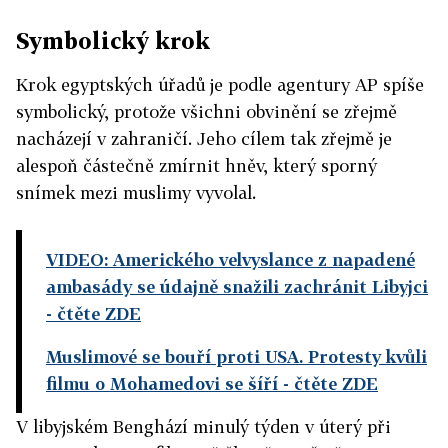
Symbolický krok
Krok egyptských úřadů je podle agentury AP spíše
symbolický, protože všichni obvinění se zřejmě
nacházejí v zahraničí. Jeho cílem tak zřejmě je
alespoň částečně zmírnit hněv, který sporný
snímek mezi muslimy vyvolal.
VIDEO: Amerického velvyslance z napadené
ambasády se údajně snažili zachránit Libyjci
- čtěte ZDE
Muslimové se bouří proti USA. Protesty kvůli
filmu o Mohamedovi se šíří
- čtěte ZDE
V libyjském Benghází minulý týden v úterý při