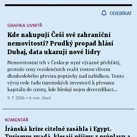
ODEBÍRAT
GRAFIKA UVNITŘ
Kde nakupují Češi své zahraniční
nemovitosti? Prudký propad hlásí
Dubaj, data ukazují nové lídry
Nemovitostní trh v Česku je nyní výrazně přehřátý,
protože ceny rezidenčních realit rostou vlivem
dlouhodobého převisu poptávky nad nabídkou. Tento
vývoj vede řadu tuzemských investorů k přesunu
kapitálu do ciziny, kde hledají nejen diverzifikaci...
9. 7. 2026 ▪ 6 min. čtení
KOMENTÁŘ
Íránská krize citelně zasáhla i Egypt.
Turismus uvadá, klesají příjmy z průplavu a