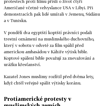
protestech proti filmu přišli o život čtyři
Američané včetně velvyslance USA v Libyi. Při
demonstracích pak lidé umírali v Jemenu, Súdánu
a v Tunisku.
V pondělí dva egyptští koptští právníci podali
trestní oznámení na muslimského duchovního,
který v sobotu v odvetě za film spálil před
americkou ambasádou v Káhiře výtisk bible.
Koptové spálení bible považují za znevažování a
urážku křesťanství.
Kazatel Jones muslimy rozlítil před dvěma lety,
když chtěl veřejně spálit výtisky koránu.
Protiamerické protesty v
muslimských zemích