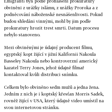
Emigranti byli podle prohlášení prokuratury
obviněni z urážky islámu, z urážky Proroka a z
podněcování náboženské nesnášenlivosti. Pokud
budou shledáni vinnými, mohl by jim podle
prokuratury hrozit trest smrti. Datum procesu
nebylo stanoveno.
Mezi obviněnými je údajný producent filmu,
egyptský kopt žijící v jižní Kalifornii Nakoula
Basseley Nakoula nebo kontroverzní americký
kazatel Terry Jones, jehož údajně filmař
kontaktoval kvůli distribuci snímku.
Celkem bylo obviněno sedm mužů a jedna žena.
Jedním z nich je i koptský křesťan Morris Sadek,
rovněž žijící v USA, který údajně video umístil na
svou internetovou stránku.