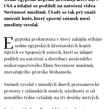
USA a údajně se podíleli na natočení videa
Nevinnost muslimů. Úřady se tak prý snaží
zmírnit hněv, který sporný snímek mezi
muslimy vyvolal.
E
gyptská prokuratura v úterý zahájila stíhání
sedmi egyptských křesťanských koptů
žijících ve Spojených státech, kteří se údajně
podíleli na natočení a distribuci nezávislého
nízkorozpočtového filmu Nevinnost muslimů,
znevažujícího proroka Mohameda.
Snímek vyvolal v minulých dnech protiamerické
protesty v islámských zemích, násilnosti si od
minulého týdne vyžádaly na tři desítky mrtvých.