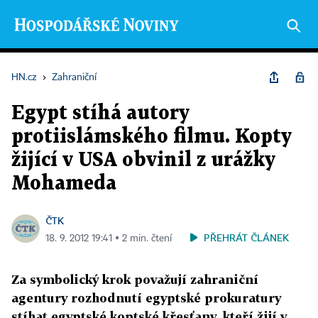
HN.cz
›
Zahraniční
Egypt stíhá autory
protiislámského filmu. Kopty
žijící v USA obvinil z urážky
Mohameda
ČTK
PŘEHRÁT ČLÁNEK
18. 9. 2012 19:41 ▪ 2 min. čtení
Za symbolický krok považují zahraniční
agentury rozhodnutí egyptské prokuratury
stíhat egyptské koptské křesťany, kteří žijí v