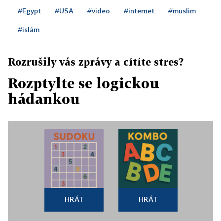
#Egypt
#USA
#video
#internet
#muslim
#islám
Rozrušily vás zprávy a cítíte stres?
Rozptylte se logickou
hádankou
HRÁT
HRÁT