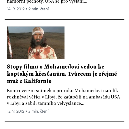
námořní pěchoty. USA se pro vyslání...
14. 9. 2012 ▪ 2 min. čtení
Stopy filmu o Mohamedovi vedou ke
koptským křesťanům. Tvůrcem je zřejmě
muž z Kalifornie
Kontroverzní snímek o proroku Mohamedovi natolik
rozhněval věřící v Libyi, že zaútočili na ambasádu USA
v Libyi a zabili tamního velvyslance....
13. 9. 2012 ▪ 3 min. čtení