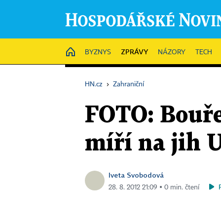
ZPRÁVY
HOME
BYZNYS
NÁZORY
TECH
HN.cz
›
Zahraniční
FOTO: Bouře
míří na jih 
Iveta Svobodová
28. 8. 2012 21:09 ▪ 0 min. čtení