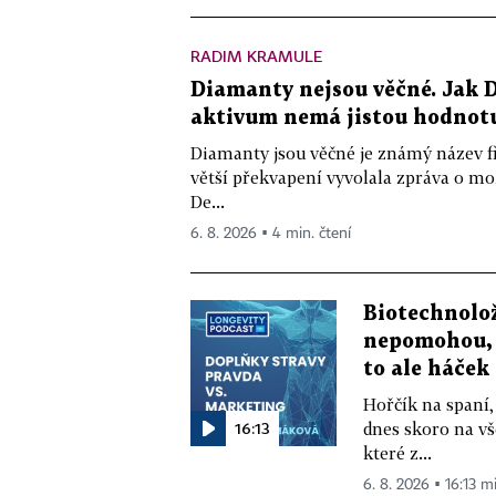
RADIM KRAMULE
Diamanty nejsou věčné. Jak D
aktivum nemá jistou hodnot
Diamanty jsou věčné je známý název f
větší překvapení vyvolala zpráva o m
De...
6. 8. 2026 ▪ 4 min. čtení
Biotechnolo
nepomohou, 
to ale háček
Hořčík na spaní,
16:13
dnes skoro na vš
které z...
6. 8. 2026 ▪ 16:13 m