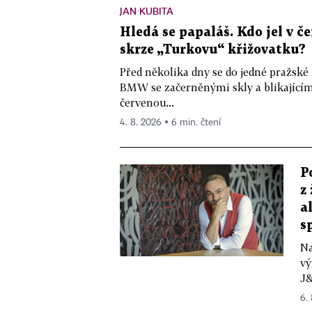
JAN KUBITA
Hledá se papaláš. Kdo jel v
skrze „Turkovu“ křižovatku?
Před několika dny se do jedné pražské
BMW se začerněnými skly a blikající
červenou...
4. 8. 2026 ▪ 6 min. čtení
P
z
a
s
Na
vý
J&
6.