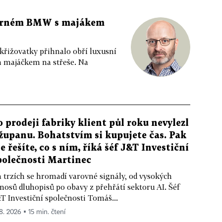
 černém BMW s majákem
 křižovatky přihnalo obří luxusní
m majáčkem na střeše. Na
o prodeji fabriky klient půl roku nevylezl
 županu. Bohatstvím si kupujete čas. Pak
le řešíte, co s ním, říká šéf J&T Investiční
polečnosti Martinec
 trzích se hromadí varovné signály, od vysokých
nosů dluhopisů po obavy z přehřátí sektoru AI. Šéf
T Investiční společnosti Tomáš...
 8. 2026 ▪ 15 min. čtení