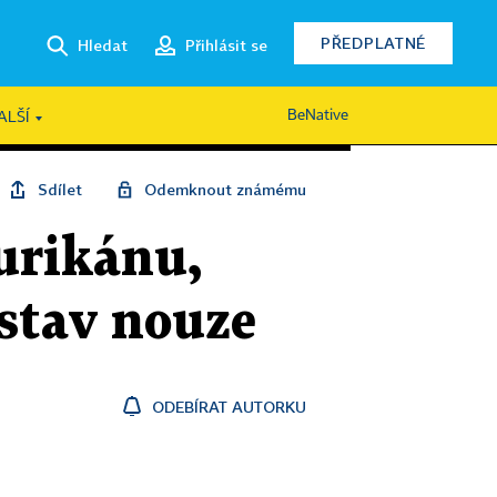
PŘEDPLATNÉ
Hledat
Přihlásit se
BeNative
ALŠÍ
Sdílet
Odemknout známému
urikánu,
 stav nouze
ODEBÍRAT AUTORKU