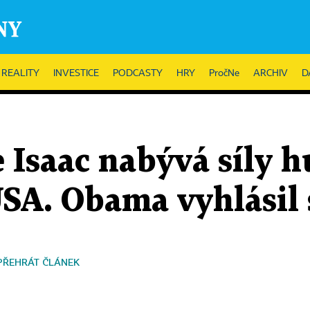
REALITY
INVESTICE
PODCASTY
HRY
PročNe
ARCHIV
D
 Isaac nabývá síly h
USA. Obama vyhlásil
PŘEHRÁT ČLÁNEK