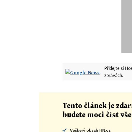
Přidejte si H
zprávách.
Tento článek
je
zdar
budete moci číst vš
Veškerý obsah HN.cz