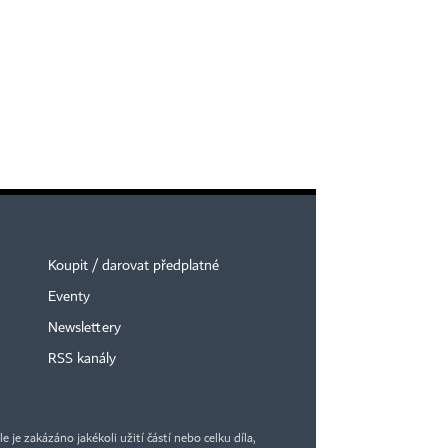
Koupit / darovat předplatné
Eventy
Newslettery
RSS kanály
je zakázáno jakékoli užití částí nebo celku díla,