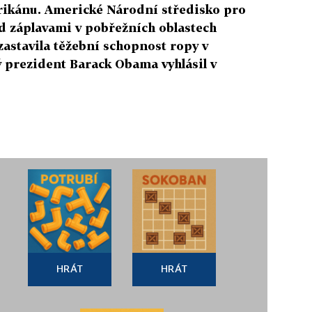
urikánu. Americké Národní středisko pro
d záplavami v pobřežních oblastech
zastavila těžební schopnost ropy v
 prezident Barack Obama vyhlásil v
HRÁT
HRÁT