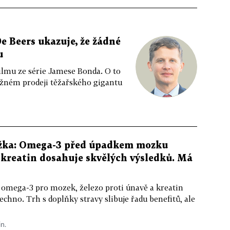
e Beers ukazuje, že žádné
u
ilmu ze série Jamese Bonda. O to
ožném prodeji těžařského gigantu
žka: Omega-3 před úpadkem mozku
kreatin dosahuje skvělých výsledků. Má
 omega-3 pro mozek, železo proti únavě a kreatin
echno. Trh s doplňky stravy slibuje řadu benefitů, ale
in.