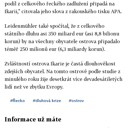
podíl z celkového řeckého zadlužení připadá na
Ikarii," citovala jeho slova z rakouského tisku APA.
Leidenmühler také spočítal, že z celkového
státního dluhu asi 350 miliard eur (asi 8,8 bilionu
korun) by na všechny obyvatele ostrova připadalo
téměř 250 milionů eur (6,3 miliardy korun).
Zvláštností ostrova Ikarie je častá dlouhověkost
zdejších obyvatel. Na tomto ostrově podle studie z
minulého roku žije desetkrát více devadesátiletých
lidí než ve zbytku Evropy.
#Řecko
#dluhová krize
#ostrov
Informace už máte