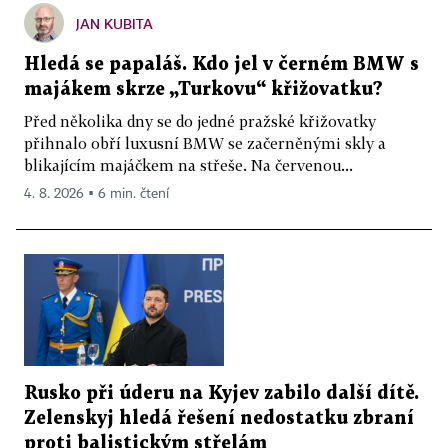
JAN KUBITA
Hledá se papaláš. Kdo jel v černém BMW s
majákem skrze „Turkovu“ křižovatku?
Před několika dny se do jedné pražské křižovatky
přihnalo obří luxusní BMW se začerněnými skly a
blikajícím majáčkem na střeše. Na červenou...
4. 8. 2026 ▪ 6 min. čtení
Rusko při úderu na Kyjev zabilo další dítě.
Zelenskyj hledá řešení nedostatku zbraní
proti balistickým střelám