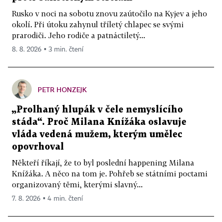
Rusko v noci na sobotu znovu zaútočilo na Kyjev a jeho
okolí. Při útoku zahynul tříletý chlapec se svými
prarodiči. Jeho rodiče a patnáctiletý...
8. 8. 2026 ▪ 3 min. čtení
PETR HONZEJK
„Prolhaný hlupák v čele nemyslícího
stáda“. Proč Milana Knížáka oslavuje
vláda vedená mužem, kterým umělec
opovrhoval
Někteří říkají, že to byl poslední happening Milana
Knížáka. A něco na tom je. Pohřeb se státními poctami
organizovaný těmi, kterými slavný...
7. 8. 2026 ▪ 4 min. čtení