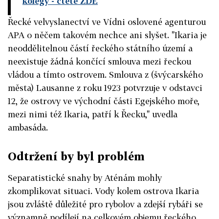
kolegy
- čtěte ZDE
Řecké velvyslanectví ve Vídni oslovené agenturou
APA o něčem takovém nechce ani slyšet. "Ikaria je
neoddělitelnou částí řeckého státního území a
neexistuje žádná končící smlouva mezi řeckou
vládou a tímto ostrovem. Smlouva z (švýcarského
města) Lausanne z roku 1923 potvrzuje v odstavci
12, že ostrovy ve východní části Egejského moře,
mezi nimi též Ikaria, patří k Řecku," uvedla
ambasáda.
Odtržení by byl problém
Separatistické snahy by Aténám mohly
zkomplikovat situaci. Vody kolem ostrova Ikaria
jsou zvláště důležité pro rybolov a zdejší rybáři se
významně podílejí na celkovém objemu řeckého