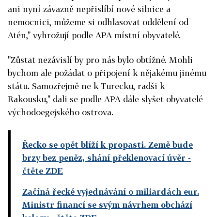
ani nyní závazně nepřislíbí nové silnice a
nemocnici, můžeme si odhlasovat oddělení od
Atén," vyhrožují podle APA místní obyvatelé.
"Zůstat nezávislí by pro nás bylo obtížné. Mohli
bychom ale požádat o připojení k nějakému jinému
státu. Samozřejmě ne k Turecku, radši k
Rakousku," dali se podle APA dále slyšet obyvatelé
východoegejského ostrova.
Řecko se opět blíží k propasti. Země bude
brzy bez peněz, shání překlenovací úvěr
-
čtěte ZDE
Začíná řecké vyjednávání o miliardách eur.
Ministr financí se svým návrhem obchází