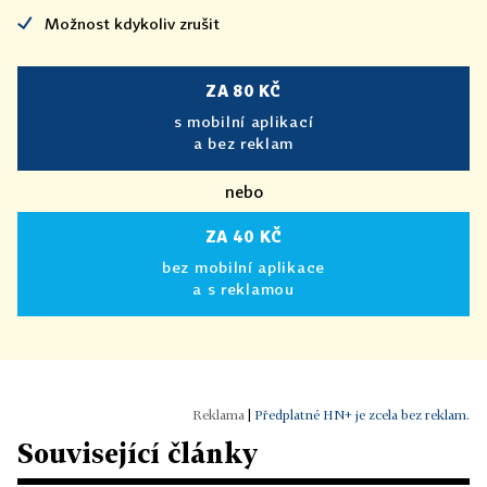
Možnost kdykoliv zrušit
ZA 80 KČ
s mobilní aplikací
a bez reklam
nebo
ZA 40 KČ
bez mobilní aplikace
a s reklamou
|
Předplatné HN+ je zcela bez reklam.
Související články