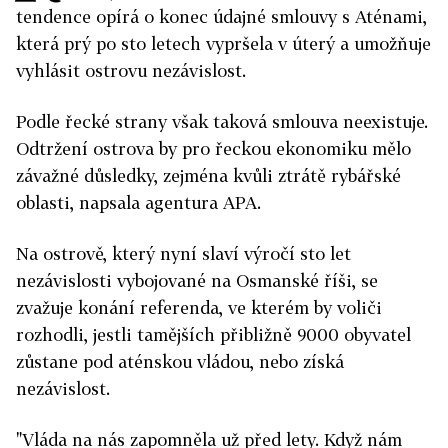
tendence opírá o konec údajné smlouvy s Aténami,
která prý po sto letech vypršela v úterý a umožňuje
vyhlásit ostrovu nezávislost.
Podle řecké strany však taková smlouva neexistuje.
Odtržení ostrova by pro řeckou ekonomiku mělo
závažné důsledky, zejména kvůli ztrátě rybářské
oblasti, napsala agentura APA.
Na ostrově, který nyní slaví výročí sto let
nezávislosti vybojované na Osmanské říši, se
zvažuje konání referenda, ve kterém by voliči
rozhodli, jestli tamějších přibližně 9000 obyvatel
zůstane pod aténskou vládou, nebo získá
nezávislost.
"Vláda na nás zapomněla už před lety. Když nám