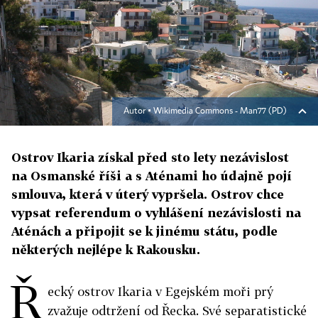
Autor ▪
Wikimedia Commons - Man77 (PD)
Ostrov Ikaria získal před sto lety nezávislost
na Osmanské říši a s Aténami ho údajně pojí
smlouva, která v úterý vypršela. Ostrov chce
vypsat referendum o vyhlášení nezávislosti na
Aténách a připojit se k jinému státu, podle
některých nejlépe k Rakousku.
Ř
ecký ostrov Ikaria v Egejském moři prý
zvažuje odtržení od Řecka. Své separatistické