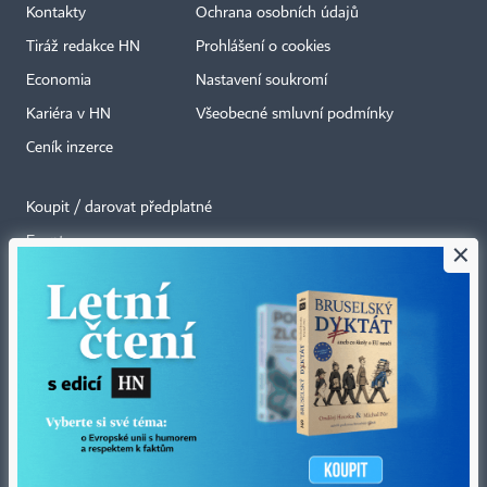
Kontakty
Ochrana osobních údajů
Tiráž redakce HN
Prohlášení o cookies
Economia
Nastavení soukromí
Kariéra v HN
Všeobecné smluvní podmínky
Ceník inzerce
Koupit / darovat předplatné
Eventy
×
Newslettery
RSS kanály
Autorská práva vykonává vydavatel. Bez písemného svolení vydavatele je
zakázáno jakékoli užití částí nebo celku díla, zejména rozmnožování a šíření
jakýmkoli způsobem, mechanickým nebo elektronickým, v českém nebo
jiném jazyce. Bez souhlasu vydavatele je zakázáno též rozmnožování
obsahu pro účely automatizované analýzy textů nebo dat
podle ustanovení § 39c autorského zákona.