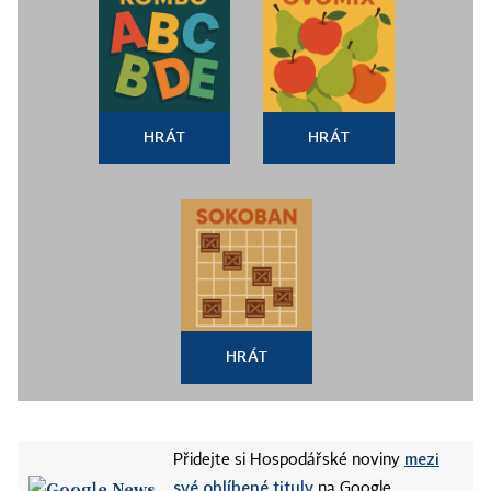
HRÁT
HRÁT
HRÁT
mezi
Přidejte si Hospodářské noviny
své oblíbené tituly
na Google