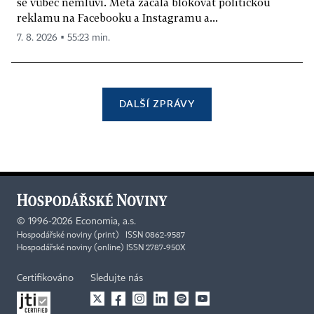
se vůbec nemluví. Meta začala blokovat politickou
reklamu na Facebooku a Instagramu a...
7. 8. 2026 ▪ 55:23 min.
DALŠÍ ZPRÁVY
©
1996-2026
Economia, a.s.
Hospodářské noviny (print) ISSN 0862-9587
Hospodářské noviny (online) ISSN 2787-950X
Certifikováno
Sledujte nás