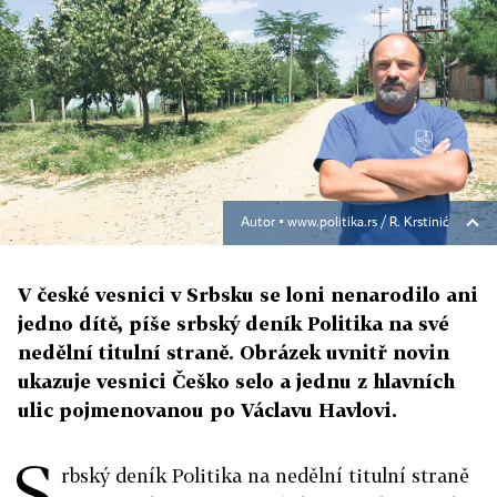
Autor ▪
www.politika.rs / R. Krstinić
V české vesnici v Srbsku se loni nenarodilo ani
jedno dítě, píše srbský deník Politika na své
nedělní titulní straně. Obrázek uvnitř novin
ukazuje vesnici Češko selo a jednu z hlavních
ulic pojmenovanou po Václavu Havlovi.
S
rbský deník Politika na nedělní titulní straně