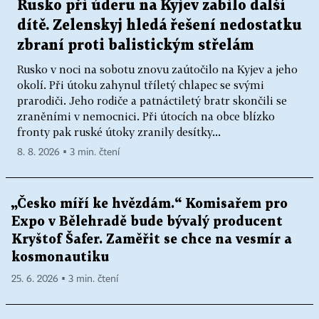
Rusko při úderu na Kyjev zabilo další
dítě. Zelenskyj hledá řešení nedostatku
zbraní proti balistickým střelám
Rusko v noci na sobotu znovu zaútočilo na Kyjev a jeho
okolí. Při útoku zahynul tříletý chlapec se svými
prarodiči. Jeho rodiče a patnáctiletý bratr skončili se
zraněními v nemocnici. Při útocích na obce blízko
fronty pak ruské útoky zranily desítky...
8. 8. 2026 ▪ 3 min. čtení
„Česko míří ke hvězdám.“ Komisařem pro
Expo v Bělehradě bude bývalý producent
Kryštof Šafer. Zaměřit se chce na vesmír a
kosmonautiku
25. 6. 2026 ▪ 3 min. čtení