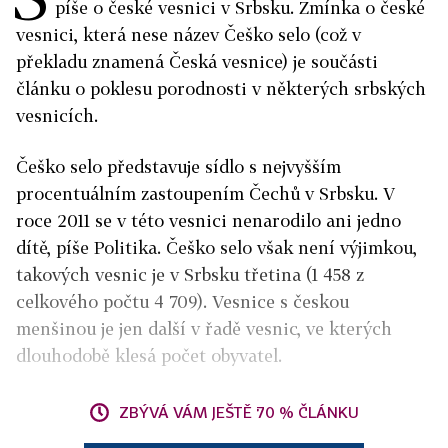
píše o české vesnici v Srbsku. Zmínka o české
vesnici, která nese název Češko selo (což v
překladu znamená Česká vesnice) je součásti
článku o poklesu porodnosti v některých srbských
vesnicích.
Češko selo představuje sídlo s nejvyšším
procentuálním zastoupením Čechů v Srbsku. V
roce 2011 se v této vesnici nenarodilo ani jedno
dítě, píše Politika. Češko selo však není výjimkou,
takových vesnic je v Srbsku třetina (1 458 z
celkového počtu 4 709). Vesnice s českou
menšinou je jen další v řadě vesnic, ve kterých
dlouhodobě klesá počet obyvatel.
ZBÝVÁ VÁM JEŠTĚ 70 % ČLÁNKU