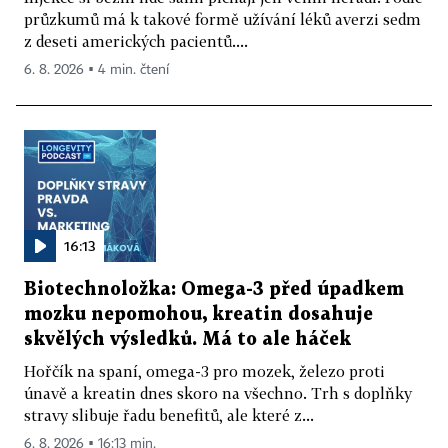
průzkumů má k takové formě užívání léků averzi sedm
z deseti amerických pacientů....
6. 8. 2026 ▪ 4 min. čtení
16:13
Biotechnoložka: Omega-3 před úpadkem
mozku nepomohou, kreatin dosahuje
skvělých výsledků. Má to ale háček
Hořčík na spaní, omega-3 pro mozek, železo proti
únavě a kreatin dnes skoro na všechno. Trh s doplňky
stravy slibuje řadu benefitů, ale které z...
6. 8. 2026 ▪ 16:13 min.