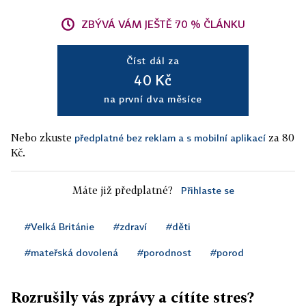
ZBÝVÁ VÁM JEŠTĚ 70 % ČLÁNKU
Číst dál za
40 Kč
na první dva měsíce
Nebo zkuste
za 80
předplatné bez reklam a s mobilní aplikací
Kč.
Máte již předplatné?
Přihlaste se
#Velká Británie
#zdraví
#děti
#mateřská dovolená
#porodnost
#porod
Rozrušily vás zprávy a cítíte stres?