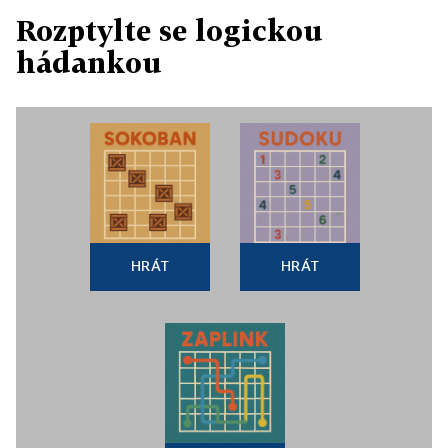
Rozptylte se logickou
hádankou
HRÁT
HRÁT