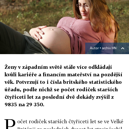
Autor ▪
archiv HN
Ženy v západním světě stále více odkládají
kvůli kariéře a financím mateřství na pozdější
věk. Potvrzují to i čísla britského statistického
úřadu, podle nichž se počet rodiček starších
čtyřiceti let za poslední dvě dekády zvýšil z
9835 na 29 350.
P
očet rodiček starších čtyřiceti let se ve Velké