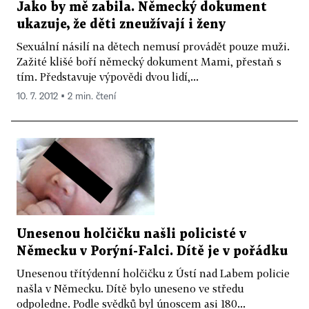
Jako by mě zabila. Německý dokument
ukazuje, že děti zneužívají i ženy
Sexuální násilí na dětech nemusí provádět pouze muži.
Zažité klišé boří německý dokument Mami, přestaň s
tím. Představuje výpovědi dvou lidí,...
10. 7. 2012 ▪ 2 min. čtení
Unesenou holčičku našli policisté v
Německu v Porýní-Falci. Dítě je v pořádku
Unesenou třítýdenní holčičku z Ústí nad Labem policie
našla v Německu. Dítě bylo uneseno ve středu
odpoledne. Podle svědků byl únoscem asi 180...