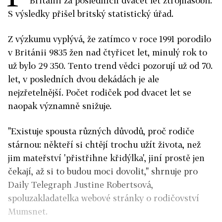
Británii za posledních dvacet let ztrojnásobil.
S výsledky přišel britský statistický úřad.
Z výzkumu vyplývá, že zatímco v roce 1991 porodilo
v Británii 9835 žen nad čtyřicet let, minulý rok to
už bylo 29 350. Tento trend vědci pozorují už od 70.
let, v posledních dvou dekádách je ale
nejzřetelnější. Počet rodiček pod dvacet let se
naopak významně snižuje.
"Existuje spousta různých důvodů, proč rodiče
stárnou: někteří si chtějí trochu užít života, než
jim mateřství 'přistřihne křidýlka', jiní prostě jen
čekají, až si to budou moci dovolit," shrnuje pro
Daily Telegraph Justine
Robertsová
,
spoluzakladatelka webové stránky o rodičovství
Mumsnet.