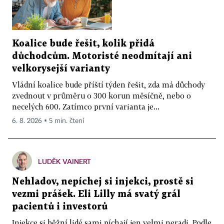
Koalice bude řešit, kolik přidá
důchodcům. Motoristé neodmítají ani
velkorysejší varianty
Vládní koalice bude příští týden řešit, zda má důchody
zvednout v průměru o 300 korun měsíčně, nebo o
necelých 600. Zatímco první varianta je...
6. 8. 2026 ▪ 5 min. čtení
LUDĚK VAINERT
Nehladov, nepíchej si injekci, prostě si
vezmi prášek. Eli Lilly má svatý grál
pacientů i investorů
Injekce si běžní lidé sami píchají jen velmi neradi. Podle