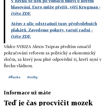
V Řecku se den po volbách mluví o novém
hlasování. Euro může přežít, věří Krugman
-
čtěte ZDE
Atény z ulic odstraňují tuny předvolebních
plakátů. Zavedeme pokuty, varují radní
-
čtěte ZDE
Vůdce SYRIZA Alexis Tsipras předtím označil
pokračování reforem za politický a ekonomický
zločin, za který jsou plně odpovědní ti, kteří nyní v
Řecku vládnou.
#Řecko
#volby
Informace už máte
Teď je čas procvičit mozek