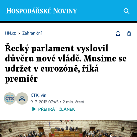
HN.cz
›
Zahraniční
Řecký parlament vyslovil
důvěru nové vládě. Musíme se
udržet v eurozóně, říká
premiér
ČTK
vjn
,
9. 7. 2012 07:45 ▪ 2 min. čtení
PŘEHRÁT ČLÁNEK