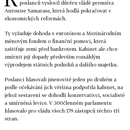
poslanců vyslovil důvěru vládě premiéra
Antonise Samarase, která hodlá pokračovat v
ekonomických reformách.
Ty vyžaduje dohoda s eurozónou a Mezinárodním
měnovým fondem o finanční pomoci, která
zaštiťuje zemi před bankrotem. Kabinet ale chce
zmírnit její dopady především rozsáhlým
výprodejem státních podniků a dalšího majetku.
Poslanci hlasovali jmenovitě jeden po druhém a
podle očekávání jich většina podpořila kabinet, na
jehož sestavení se dohodli konzervativci, socialisté
a umírněná levice. V 300členném parlamentu
hlasovalo pro vládu všech 179 zástupců těchto tří
stran.