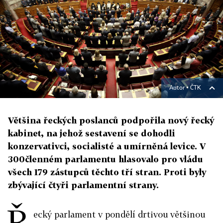
Autor ▪
ČTK
Většina řeckých poslanců podpořila nový řecký
kabinet, na jehož sestavení se dohodli
konzervativci, socialisté a umírněná levice. V
300členném parlamentu hlasovalo pro vládu
všech 179 zástupců těchto tří stran. Proti byly
zbývající čtyři parlamentní strany.
Ř
ecký parlament v pondělí drtivou většinou