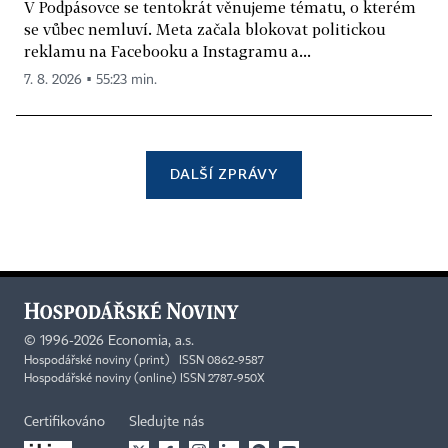
V Podpásovce se tentokrát věnujeme tématu, o kterém
se vůbec nemluví. Meta začala blokovat politickou
reklamu na Facebooku a Instagramu a...
7. 8. 2026 ▪ 55:23 min.
DALŠÍ ZPRÁVY
©
1996-2026
Economia, a.s.
Hospodářské noviny (print) ISSN 0862-9587
Hospodářské noviny (online) ISSN 2787-950X
Certifikováno
Sledujte nás