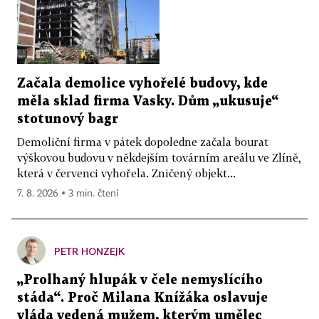
Začala demolice vyhořelé budovy, kde
měla sklad firma Vasky. Dům „ukusuje“
stotunový bagr
Demoliční firma v pátek dopoledne začala bourat
výškovou budovu v někdejším továrním areálu ve Zlíně,
která v červenci vyhořela. Zničený objekt...
7. 8. 2026 ▪ 3 min. čtení
PETR HONZEJK
„Prolhaný hlupák v čele nemyslícího
stáda“. Proč Milana Knížáka oslavuje
vláda vedená mužem, kterým umělec