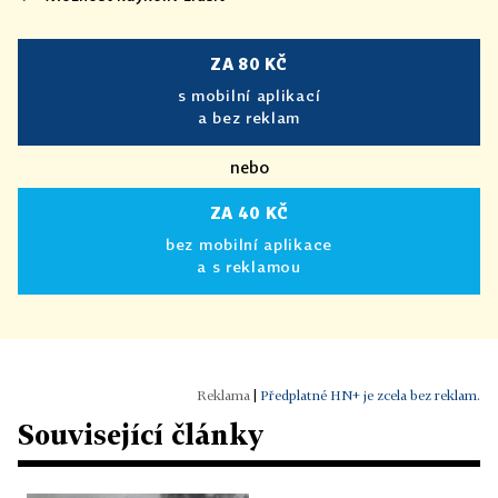
ZA 80 KČ
s mobilní aplikací
a bez reklam
nebo
ZA 40 KČ
bez mobilní aplikace
a s reklamou
|
Předplatné HN+ je zcela bez reklam.
Související články