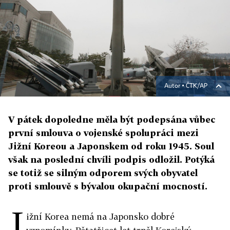
Autor ▪
ČTK/AP
V pátek dopoledne měla být podepsána vůbec
první smlouva o vojenské spolupráci mezi
Jižní Koreou a Japonskem od roku 1945. Soul
však na poslední chvíli podpis odložil. Potýká
se totiž se silným odporem svých obyvatel
proti smlouvě s bývalou okupační mocností.
J
ižní Korea nemá na Japonsko dobré