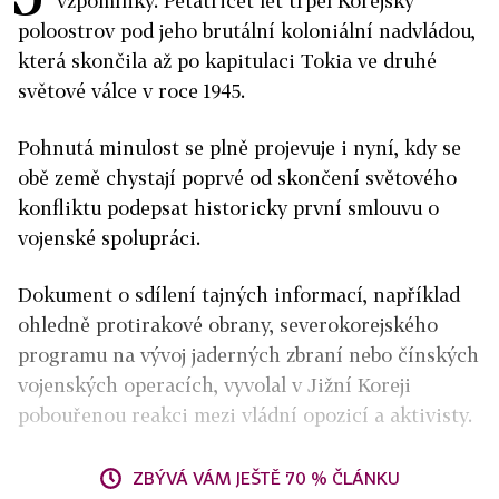
vzpomínky. Pětatřicet let trpěl Korejský
poloostrov pod jeho brutální koloniální nadvládou,
která skončila až po kapitulaci Tokia ve druhé
světové válce v roce 1945.
Pohnutá minulost se plně projevuje i nyní, kdy se
obě země chystají poprvé od skončení světového
konfliktu podepsat historicky první smlouvu o
vojenské spolupráci.
Dokument o sdílení tajných informací, například
ohledně protirakové obrany, severokorejského
programu na vývoj jaderných zbraní nebo čínských
vojenských operacích, vyvolal v Jižní Koreji
pobouřenou reakci mezi vládní opozicí a aktivisty.
ZBÝVÁ VÁM JEŠTĚ 70 % ČLÁNKU