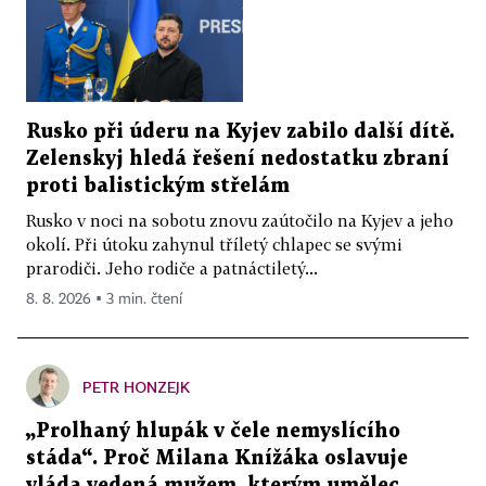
Rusko při úderu na Kyjev zabilo další dítě.
Zelenskyj hledá řešení nedostatku zbraní
proti balistickým střelám
Rusko v noci na sobotu znovu zaútočilo na Kyjev a jeho
okolí. Při útoku zahynul tříletý chlapec se svými
prarodiči. Jeho rodiče a patnáctiletý...
8. 8. 2026 ▪ 3 min. čtení
PETR HONZEJK
„Prolhaný hlupák v čele nemyslícího
stáda“. Proč Milana Knížáka oslavuje
vláda vedená mužem, kterým umělec