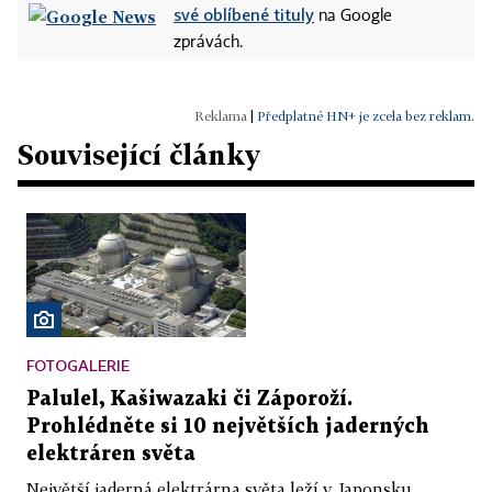
své oblíbené tituly
na Google
zprávách.
|
Předplatné HN+ je zcela bez reklam.
Související články
FOTOGALERIE
Palulel, Kašiwazaki či Záporoží.
Prohlédněte si 10 největších jaderných
elektráren světa
Největší jaderná elektrárna světa leží v Japonsku.