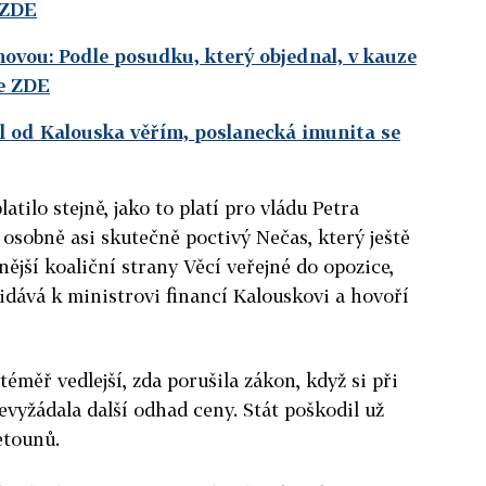
 ZDE
novou: Podle posudku, který objednal, v kauze
te ZDE
íl od Kalouska věřím, poslanecká imunita se
atilo stejně, jako to platí pro vládu Petra
e osobně asi skutečně poctivý Nečas, který ještě
jší koaliční strany Věcí veřejné do opozice,
idává k ministrovi financí Kalouskovi a hovoří
téměř vedlejší, zda porušila zákon, když si při
vyžádala další odhad ceny. Stát poškodil už
etounů.