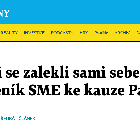
REALITY
INVESTICE
PODCASTY
HRY
PročNe
ARCHIV
D
i se zalekli sami sebe
eník SME ke kauze 
PŘEHRÁT ČLÁNEK