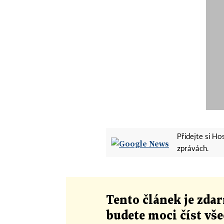
Přidejte si H
zprávách.
Tento článek
je
zdar
budete moci číst vš