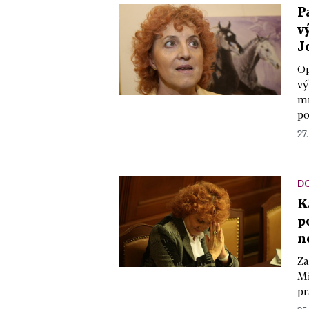
P
v
J
Op
vý
mí
pol
27.
D
K
p
n
Za
Mi
pr