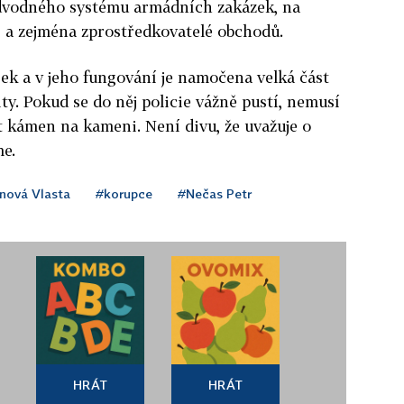
odvodného systému armádních zakázek, na
i a zejména zprostředkovatelé obchodů.
ek a v jeho fungování je namočena velká část
ity. Pokud se do něj policie vážně pustí, nemusí
t kámen na kameni. Není divu, že uvažuje o
me.
nová Vlasta
#korupce
#Nečas Petr
HRÁT
HRÁT