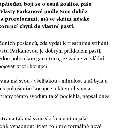
zpátečku, bojí se o osud koalice, píše
d Vlasty Parkanové podle Sme dobře
i ta proreformní, má ve skříni nějaké
korupcí chytá do vlastní pasti.
ádních poslanců, zda vydat k trestnímu stíhání
astu Parkanovou, je dobrým příkladem pasti,
dou politickou garnituru, jež začne ve vládní
ojovat proti korupci.
ana má svou - všelijakou - minulost a už byla u
a s pokušením korupce a klientelismu a
strany těmto svodům také podlehla, napsal dnes
strana tak má svou skříň a v ní nějaké
 mohli vypadnout. Platí to i pro formálně nové