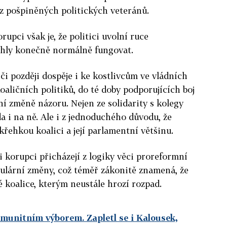
ez pošpiněných politických veteránů.
rupci však je, že politici uvolní ruce
mohly konečně normálně fungovat.
 či později dospěje i ke kostlivcům ve vládních
oaličních politiků, do té doby podporujících boj
ní změně názoru. Nejen ze solidarity s kolegy
da i na ně. Ale i z jednoduchého důvodu, že
křehkou koalici a její parlamentní většinu.
ti korupci přicházejí z logiky věci proreformní
opulární změny, což téměř zákonitě znamená, že
é koalice, kterým neustále hrozí rozpad.
imunitním výborem. Zapletl se i Kalousek,