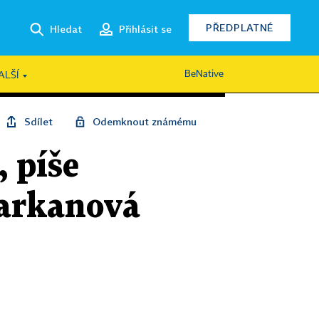
PŘEDPLATNÉ
Hledat
Přihlásit se
BeNative
ALŠÍ
Sdílet
Odemknout známému
, píše
Parkanová