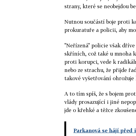
strany, které se neobejdou b
Nutnou součástí boje proti ko
prokuratuře a policii, aby 
"Neřízená" policie však dříve
skříních, což také u mnoha k
proti korupci, vede k radikál
nebo ze strachu, že přijde řa
takové vyšetřování ohrožuje 
A to tím spíš, že s bojem pro
vlády prosazující i jiné nep
jde o křehké a těžce zkoušen
Parkanová se hájí před 