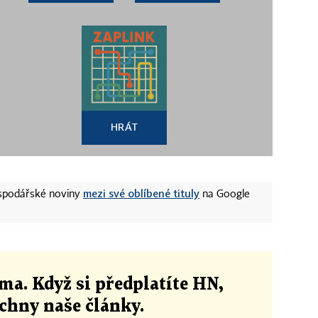
HRÁT
mezi své oblíbené tituly
ospodářské noviny
na Google
ma. Když si předplatíte HN,
echny naše články
.