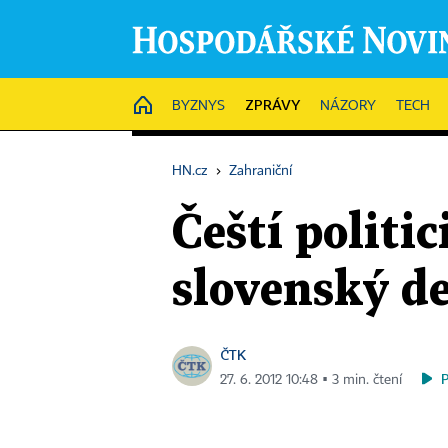
ZPRÁVY
HOME
BYZNYS
NÁZORY
TECH
HN.cz
›
Zahraniční
Čeští politic
slovenský d
ČTK
27. 6. 2012 10:48 ▪ 3 min. čtení