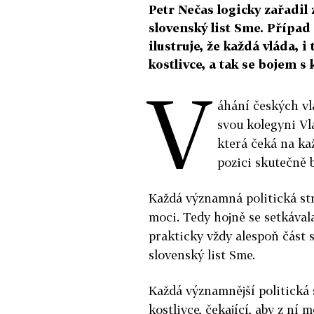
Petr Nečas logicky zařadil 
slovenský list Sme. Přípa
ilustruje, že každá vláda, 
kostlivce, a tak se bojem s 
V
áhání českých vl
svou kolegyni Vl
která čeká na kaž
pozici skutečně b
Každá významná politická str
moci. Tedy hojně se setkával
prakticky vždy alespoň část 
slovenský list Sme.
Každá významnější politická 
kostlivce, čekající, aby z ní