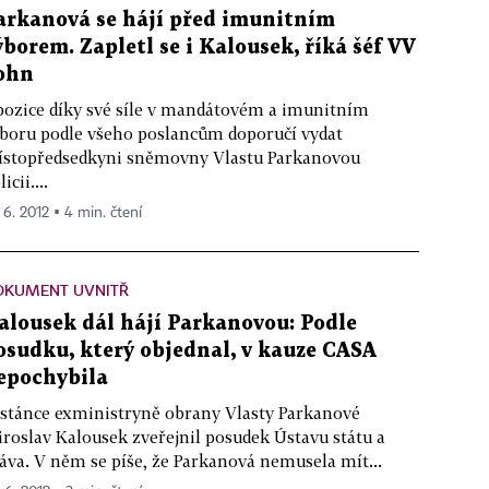
arkanová se hájí před imunitním
ýborem. Zapletl se i Kalousek, říká šéf VV
ohn
ozice díky své síle v mandátovém a imunitním
boru podle všeho poslancům doporučí vydat
stopředsedkyni sněmovny Vlastu Parkanovou
icii....
 6. 2012 ▪ 4 min. čtení
OKUMENT UVNITŘ
alousek dál hájí Parkanovou: Podle
osudku, který objednal, v kauze CASA
epochybila
stánce exministryně obrany Vlasty Parkanové
roslav Kalousek zveřejnil posudek Ústavu státu a
áva. V něm se píše, že Parkanová nemusela mít...