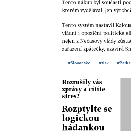
Tento nákup byl součástí p
kterém vydělávali jen výrobc
Tento systém nastavil Kalous
vládní i opoziční politické el
nejen z Nečasovy vlády zůsta
zařazení zpátečky, uzavírá S
#Slovensko
#tisk
#Parka
Rozrušily vás
zprávy a cítíte
stres?
Rozptylte se
logickou
hádankou