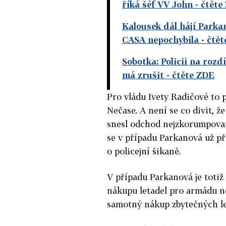
říká šéf VV John
- čtěte
Kalousek dál hájí Parka
CASA nepochybila
- čtě
Sobotka: Policii na rozd
má zrušit
- čtěte ZDE
Pro vládu Ivety Radičové to pl
Nečase. A není se co divit, ž
snesl odchod nejzkorumpovaně
se v případu Parkanová už př
o policejní šikaně.
V případu Parkanová je totiž 
nákupu letadel pro armádu ne
samotný nákup zbytečných l