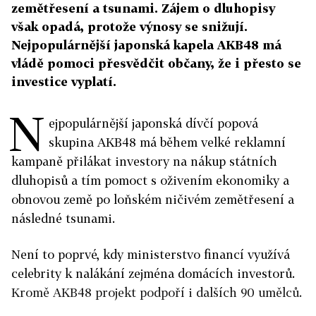
zemětřesení a tsunami. Zájem o dluhopisy
však opadá, protože výnosy se snižují.
Nejpopulárnější japonská kapela AKB48 má
vládě pomoci přesvědčit občany, že i přesto se
investice vyplatí.
N
ejpopulárnější japonská dívčí popová
skupina AKB48 má během velké reklamní
kampaně přilákat investory na nákup státních
dluhopisů a tím pomoct s oživením ekonomiky a
obnovou země po loňském ničivém zemětřesení a
následné tsunami.
Není to poprvé, kdy ministerstvo financí využívá
celebrity k nalákání zejména domácích investorů.
Kromě AKB48 projekt podpoří i dalších 90 umělců.