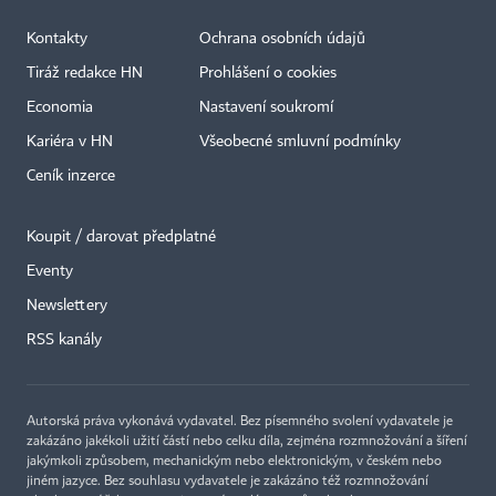
Kontakty
Ochrana osobních údajů
Tiráž redakce HN
Prohlášení o cookies
Economia
Nastavení soukromí
Kariéra v HN
Všeobecné smluvní podmínky
Ceník inzerce
Koupit / darovat předplatné
Eventy
×
Newslettery
RSS kanály
Autorská práva vykonává vydavatel. Bez písemného svolení vydavatele je
zakázáno jakékoli užití částí nebo celku díla, zejména rozmnožování a šíření
jakýmkoli způsobem, mechanickým nebo elektronickým, v českém nebo
jiném jazyce. Bez souhlasu vydavatele je zakázáno též rozmnožování