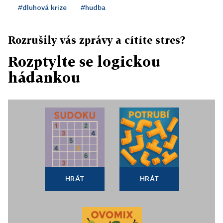
#dluhová krize
#hudba
Rozrušily vás zprávy a cítíte stres?
Rozptylte se logickou
hádankou
HRÁT
HRÁT