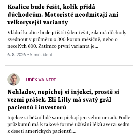
Koalice bude řešit, kolik přidá
důchodcům. Motoristé neodmítají ani
velkorysejší varianty
Vládní koalice bude příští týden řešit, zda má důchody
zvednout v průměru o 300 korun měsíčně, nebo o
necelých 600. Zatímco první varianta je...
6. 8. 2026 ▪ 5 min. čtení
LUDĚK VAINERT
Nehladov, nepíchej si injekci, prostě si
vezmi prášek. Eli Lilly má svatý grál
pacientů i investorů
Injekce si běžní lidé sami píchají jen velmi neradi. Podle
průzkumů má k takové formě užívání léků averzi sedm
z deseti amerických pacientů....