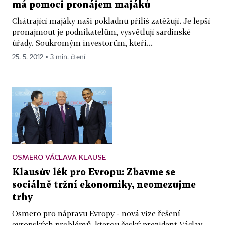
má pomoci pronájem majáků
Chátrající majáky naši pokladnu příliš zatěžují. Je lepší
pronajmout je podnikatelům, vysvětlují sardinské
úřady. Soukromým investorům, kteří...
25. 5. 2012 ▪ 3 min. čtení
OSMERO VÁCLAVA KLAUSE
Klausův lék pro Evropu: Zbavme se
sociálně tržní ekonomiky, neomezujme
trhy
Osmero pro nápravu Evropy - nová vize řešení
evropských problémů, kterou český prezident Václav