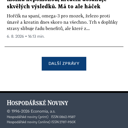
skvělých výsledků. Má to ale háček
Hořčík na spaní, omega-3 pro mozek, železo proti
únavě a kreatin dnes skoro na všechno. Trh s doplňky
stravy slibuje řadu benefitů, ale které z...
6. 8. 2026 ▪ 16:13 min.
DALŠÍ ZPRÁVY
©
1996-2026
Economia, a.s.
Hospodářské noviny (print) ISSN 0862-9587
Hospodářské noviny (online) ISSN 2787-950X