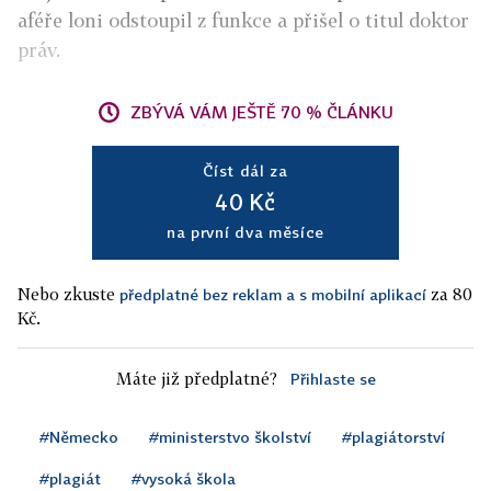
aféře loni odstoupil z funkce a přišel o titul doktor
práv.
ZBÝVÁ VÁM JEŠTĚ 70 % ČLÁNKU
Číst dál za
40 Kč
na první dva měsíce
Nebo zkuste
za 80
předplatné bez reklam a s mobilní aplikací
Kč.
Máte již předplatné?
Přihlaste se
#Německo
#ministerstvo školství
#plagiátorství
#plagiát
#vysoká škola