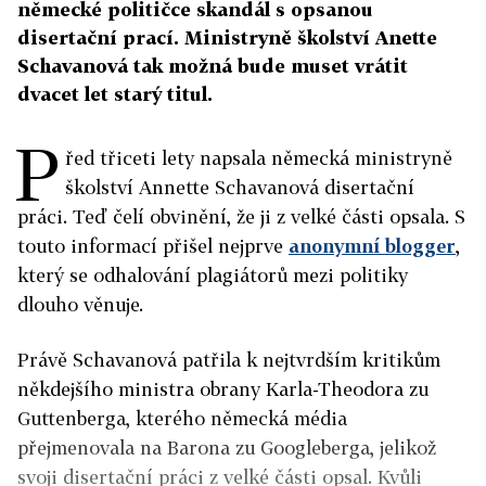
německé političce skandál s opsanou
disertační prací. Ministryně školství Anette
Schavanová tak možná bude muset vrátit
dvacet let starý titul.
P
řed třiceti lety napsala německá ministryně
školství Annette Schavanová disertační
práci. Teď čelí obvinění, že ji z velké části opsala. S
touto informací přišel nejprve
anonymní blogger
,
který se odhalování plagiátorů mezi politiky
dlouho věnuje.
Právě Schavanová patřila k nejtvrdším kritikům
někdejšího ministra obrany Karla-Theodora zu
Guttenberga, kterého německá média
přejmenovala na Barona zu Googleberga, jelikož
svoji disertační práci z velké části opsal. Kvůli