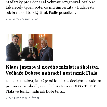
Maďarský prezident Pál Schmitt rezignoval. Stalo se
tak necelý týden poté, co mu univerzita v Budapešti
odebrala doktorský titul. Podle posudku...
2. 4. 2012 ▪ 2 min. čtení
Klaus jmenoval nového ministra školství.
Véčkaře Dobeše nahradil nestraník Fiala
Na Petru Fialovi, který je od loňska vědeckým poradcem
premiéra, se shodly obě vládní strany - ODS i TOP 09.
Fiala ve funkci nahradí Dobeše, a...
2. 5. 2012 ▪ 2 min. čtení