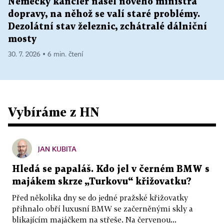
Německý kancléř našel nového ministra
dopravy, na něhož se valí staré problémy.
Dezolátní stav železnic, zchátralé dálniční
mosty
30. 7. 2026 ▪ 6 min. čtení
Vybíráme z HN
JAN KUBITA
Hledá se papaláš. Kdo jel v černém BMW s
majákem skrze „Turkovu“ křižovatku?
Před několika dny se do jedné pražské křižovatky
přihnalo obří luxusní BMW se začerněnými skly a
blikajícím majáčkem na střeše. Na červenou...