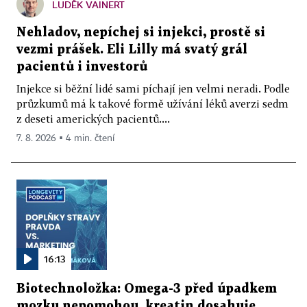
LUDĚK VAINERT
Nehladov, nepíchej si injekci, prostě si
vezmi prášek. Eli Lilly má svatý grál
pacientů i investorů
Injekce si běžní lidé sami píchají jen velmi neradi. Podle
průzkumů má k takové formě užívání léků averzi sedm
z deseti amerických pacientů....
7. 8. 2026 ▪ 4 min. čtení
16:13
Biotechnoložka: Omega-3 před úpadkem
mozku nepomohou, kreatin dosahuje