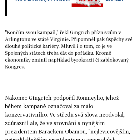
"Končím svou kampaň," řekl Gingrich příznivcům v
Arlingtonu ve státě Virginie. Připomněl pak úspěchy své
dlouhé politické kariéry. Mluvil i o tom, co je ve
Spojených státech třeba dát do pořádku. Kromě
ekonomiky zmínil například byrokracii či zablokovaný
Kongres.
Nakonec Gingrich podpořil Romneyho, jehož
během kampaně označoval za málo
konzervativního. Ve středu svá slova neodvolal,
zdůraznil ale, že ve srovnání s nynějším
prezidentem Barackem Obamou, "nejlevicovějším,
nejradikálnějším prezidentem v amerických