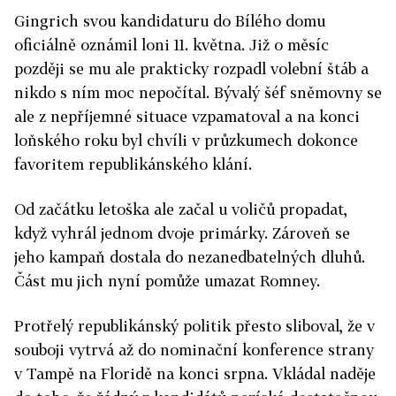
Gingrich svou kandidaturu do Bílého domu
oficiálně oznámil loni 11. května. Již o měsíc
později se mu ale prakticky rozpadl volební štáb a
nikdo s ním moc nepočítal. Bývalý šéf sněmovny se
ale z nepříjemné situace vzpamatoval a na konci
loňského roku byl chvíli v průzkumech dokonce
favoritem republikánského klání.
Od začátku letoška ale začal u voličů propadat,
když vyhrál jednom dvoje primárky. Zároveň se
jeho kampaň dostala do nezanedbatelných dluhů.
Část mu jich nyní pomůže umazat Romney.
Protřelý republikánský politik přesto sliboval, že v
souboji vytrvá až do nominační konference strany
v Tampě na Floridě na konci srpna. Vkládal naděje