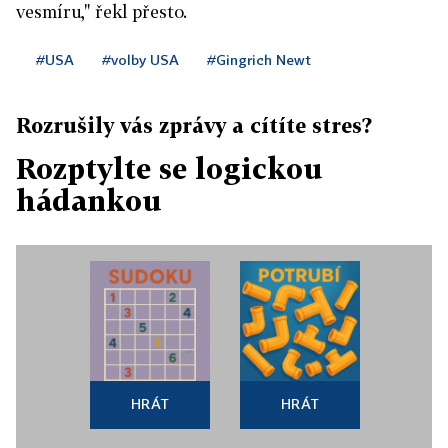
vesmíru," řekl přesto.
#USA
#volby USA
#Gingrich Newt
Rozrušily vás zprávy a cítíte stres?
Rozptylte se logickou
hádankou
HRÁT
HRÁT