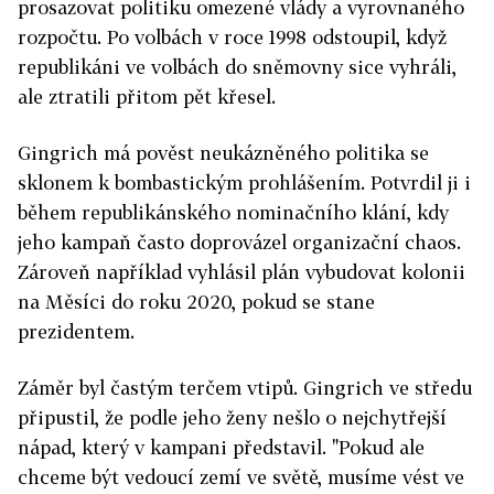
prosazovat politiku omezené vlády a vyrovnaného
rozpočtu. Po volbách v roce 1998 odstoupil, když
republikáni ve volbách do sněmovny sice vyhráli,
ale ztratili přitom pět křesel.
Gingrich má pověst neukázněného politika se
sklonem k bombastickým prohlášením. Potvrdil ji i
během republikánského nominačního klání, kdy
jeho kampaň často doprovázel organizační chaos.
Zároveň například vyhlásil plán vybudovat kolonii
na Měsíci do roku 2020, pokud se stane
prezidentem.
Záměr byl častým terčem vtipů. Gingrich ve středu
připustil, že podle jeho ženy nešlo o nejchytřejší
nápad, který v kampani představil. "Pokud ale
chceme být vedoucí zemí ve světě, musíme vést ve