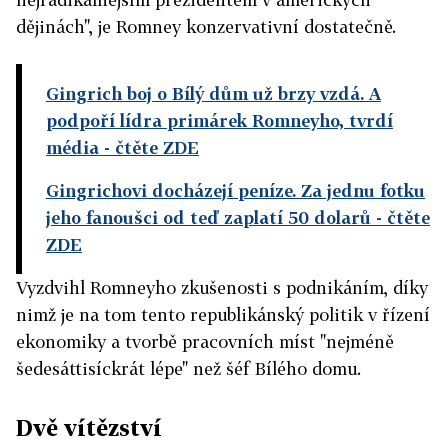
dějinách", je Romney konzervativní dostatečně.
Gingrich boj o Bílý dům už brzy vzdá. A
podpoří lídra primárek Romneyho, tvrdí
média
- čtěte ZDE
Gingrichovi docházejí peníze. Za jednu fotku
jeho fanoušci od teď zaplatí 50 dolarů
- čtěte
ZDE
Vyzdvihl Romneyho zkušenosti s podnikáním, díky
nimž je na tom tento republikánský politik v řízení
ekonomiky a tvorbě pracovních míst "nejméně
šedesáttisíckrát lépe" než šéf Bílého domu.
Dvě vítězství