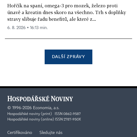
Hořčík na spaní, omega-3 pro mozek, železo proti
únavě a kreatin dnes skoro na všechno. Trh s doplňky
stravy slibuje řadu benefitů, ale které z...
6. 8. 2026 ▪ 16:13 min.
DALŠÍ ZPRÁVY
©
1996-2026
Economia, a.s.
Hospodářské noviny (print) ISSN 0862-9587
Hospodářské noviny (online) ISSN 2787-950X
Certifikováno
Sledujte nás