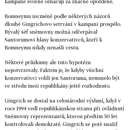
kampaně svorně označují za značně opožděné.
Romneymu nicméně podle některých názorů
dlouhé Gingrichovo setrvání v kampani prospělo.
Bývalý šéf sněmovny možná odčerpával
Santorumovi hlasy konzervativců, kteří k
Romneymu nikdy nenašli cestu.
Některé průzkumy ale tuto hypotézu
nepotvrzovaly. Faktem je, že kdyby všichni
konzervativci volili jen Santoruma, nemuselo být
ve středu mezi republikány ještě rozhodnuto.
Gingrich se dostal na celonárodní výsluní, když v
roce 1994 vedl republikánskou stranu při ovládnutí
Sněmovny reprezentantů, kterou předtím 50 let
kontrolovali demokraté. Gingrich se poté snažil