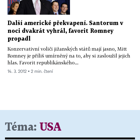
Další americké překvapení. Santorum v
noci dvakrát vyhrál, favorit Romney
propadl
Konzervativní voliči jižanských států mají jasno, Mitt
Romney je příliš umírněný na to, aby si zasloužil jejich
hlas. Favorit republikánského...
14. 3. 2012 ▪ 2 min. čtení
Téma:
USA