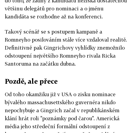
do toho, že žádný z kandidátů nezíská dostatečnou
většinu delegátů pro nominaci a o jménu
kandidáta se rozhodne až na konferenci.
Takový scénář se s postupem kampaně a
Romneyho posilováním stále více vzdaloval realitě.
Definitivně pak Gingrichovy vyhlídky znemožnilo
odstoupení největšího Romneyho rivala Ricka
Santoruma na začátku dubna.
Pozdě, ale přece
Od toho okamžiku již v USA o zisku nominace
bývalého massachusettského guvernéra nikdo
nepochybuje a Gingrich začal v republikánském
klání hrát roli "poznámky pod čarou". Americká
média jeho středeční formální odstoupení z