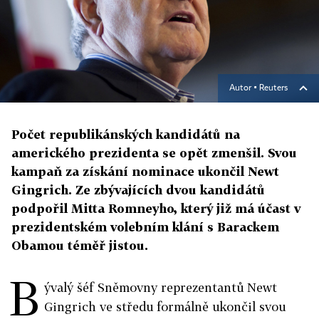
Autor ▪
Reuters
Počet republikánských kandidátů na
amerického prezidenta se opět zmenšil. Svou
kampaň za získání nominace ukončil Newt
Gingrich. Ze zbývajících dvou kandidátů
podpořil Mitta Romneyho, který již má účast v
prezidentském volebním klání s Barackem
Obamou téměř jistou.
B
ývalý šéf Sněmovny reprezentantů Newt
Gingrich ve středu formálně ukončil svou