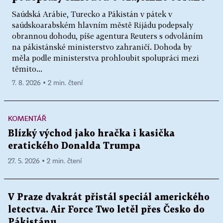
Saúdská Arábie, Turecko a Pákistán v pátek v
saúdskoarabském hlavním městě Rijádu podepsaly
obrannou dohodu, píše agentura Reuters s odvoláním
na pákistánské ministerstvo zahraničí. Dohoda by
měla podle ministerstva prohloubit spolupráci mezi
těmito...
7. 8. 2026 ▪ 2 min. čtení
KOMENTÁŘ
Blízký východ jako hračka i kasička
eratického Donalda Trumpa
27. 5. 2026 ▪ 2 min. čtení
V Praze dvakrát přistál speciál amerického
letectva. Air Force Two letěl přes Česko do
Pákistánu