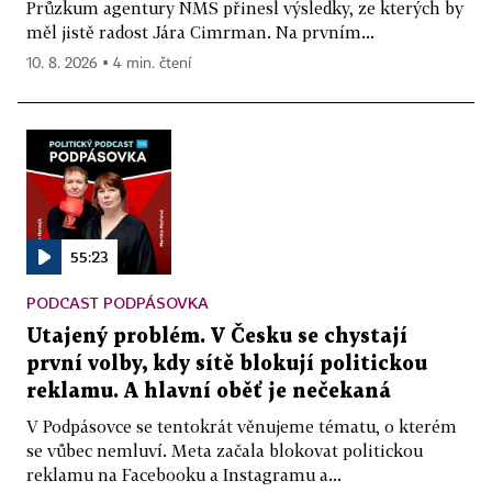
Průzkum agentury NMS přinesl výsledky, ze kterých by
měl jistě radost Jára Cimrman. Na prvním...
10. 8. 2026 ▪ 4 min. čtení
55:23
PODCAST PODPÁSOVKA
Utajený problém. V Česku se chystají
první volby, kdy sítě blokují politickou
reklamu. A hlavní oběť je nečekaná
V Podpásovce se tentokrát věnujeme tématu, o kterém
se vůbec nemluví. Meta začala blokovat politickou
reklamu na Facebooku a Instagramu a...