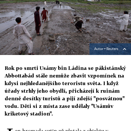
Autor ▪
Reuters
Rok po smrti Usámy bin Ládina se pákistánský
Abbottabád stále nemůže zbavit vzpomínek na
kdysi nejhledanějšího teroristu světa. I když
úřady strhly jeho obydlí, přicházejí k ruinám
denně desítky turistů a pijí zdejší "posvátnou"
vodu. Děti si z místa zase udělaly "Usámův
kriketový stadion".
en hromada sutin už zůstala z objektu v