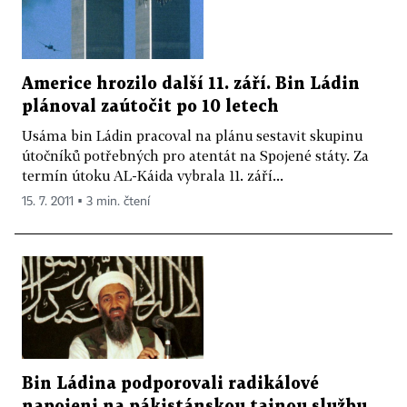
Americe hrozilo další 11. září. Bin Ládin
plánoval zaútočit po 10 letech
Usáma bin Ládin pracoval na plánu sestavit skupinu
útočníků potřebných pro atentát na Spojené státy. Za
termín útoku AL-Káida vybrala 11. září...
15. 7. 2011 ▪ 3 min. čtení
Bin Ládina podporovali radikálové
napojeni na pákistánskou tajnou službu