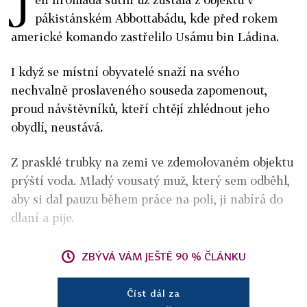
J
pákistánském Abbottabádu, kde před rokem
americké komando zastřelilo Usámu bin Ládina.
I když se místní obyvatelé snaží na svého
nechvalně proslaveného souseda zapomenout,
proud návštěvníků, kteří chtějí zhlédnout jeho
obydlí, neustává.
Z prasklé trubky na zemi ve zdemolovaném objektu
prýští voda. Mladý vousatý muž, který sem odběhl,
aby si dal pauzu během práce na poli, ji nabírá do
dlaní a pije.
ZBÝVÁ VÁM JEŠTĚ 90 % ČLÁNKU
Číst dál za