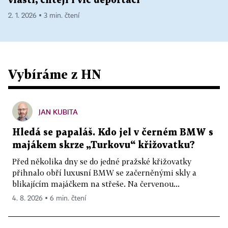
vlasti, chtějí i víc deportací
2. 1. 2026 ▪ 3 min. čtení
Vybíráme z HN
JAN KUBITA
Hledá se papaláš. Kdo jel v černém BMW s
majákem skrze „Turkovu“ křižovatku?
Před několika dny se do jedné pražské křižovatky
přihnalo obří luxusní BMW se začerněnými skly a
blikajícím majáčkem na střeše. Na červenou...
4. 8. 2026 ▪ 6 min. čtení