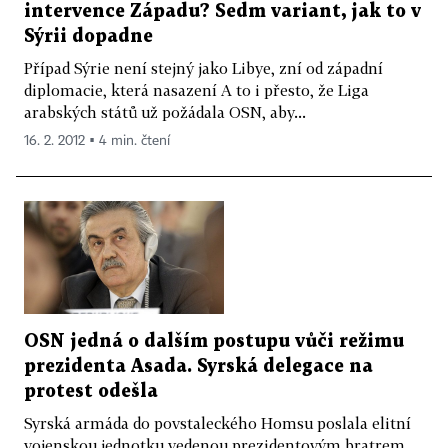
intervence Západu? Sedm variant, jak to v
Sýrii dopadne
Případ Sýrie není stejný jako Libye, zní od západní
diplomacie, která nasazení A to i přesto, že Liga
arabských států už požádala OSN, aby...
16. 2. 2012 ▪ 4 min. čtení
OSN jedná o dalším postupu vůči režimu
prezidenta Asada. Syrská delegace na
protest odešla
Syrská armáda do povstaleckého Homsu poslala elitní
vojenskou jednotku vedenou prezidentovým bratrem.