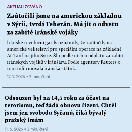
AKTUALIZOVÁNO
Zaútočili jsme na americkou základnu
v Sýrii, tvrdí Teherán. Má jít o odvetu
za zabité íránské vojáky
Íránské revoluční gardy oznámily, že zaútočily na
americké velitelství pro speciální operace na základně
At-Tanf na jihu Sýrie. Šlo podle nich o odplatu za zabití
íránských vojáků v Íránšáru. Podle agentury Reuters o
tom informovala íránská státní...
17. 7. 2026 ▪ 3 min. čtení
Odsouzen byl na 14,5 roku za účast na
terorismu, teď žádá obnovu řízení. Chtěl
jsem jen svobodu Syřanů, říká bývalý
pražský imám
11. 6. 2026 ▪ 3 min. čtení