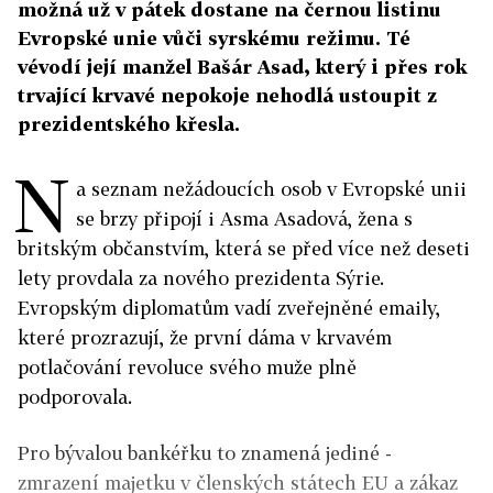
možná už v pátek dostane na černou listinu
Evropské unie vůči syrskému režimu. Té
vévodí její manžel Bašár Asad, který i přes rok
trvající krvavé nepokoje nehodlá ustoupit z
prezidentského křesla.
N
a seznam nežádoucích osob v Evropské unii
se brzy připojí i Asma Asadová, žena s
britským občanstvím, která se před více než deseti
lety provdala za nového prezidenta Sýrie.
Evropským diplomatům vadí zveřejněné emaily,
které prozrazují, že první dáma v krvavém
potlačování revoluce svého muže plně
podporovala.
Pro bývalou bankéřku to znamená jediné -
zmrazení majetku v členských státech EU a zákaz