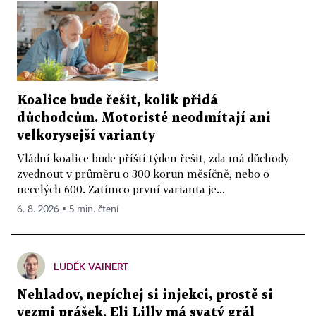
Koalice bude řešit, kolik přidá
důchodcům. Motoristé neodmítají ani
velkorysejší varianty
Vládní koalice bude příští týden řešit, zda má důchody
zvednout v průměru o 300 korun měsíčně, nebo o
necelých 600. Zatímco první varianta je...
6. 8. 2026 ▪ 5 min. čtení
LUDĚK VAINERT
Nehladov, nepíchej si injekci, prostě si
vezmi prášek. Eli Lilly má svatý grál