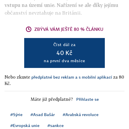
vstupu na území unie. Nařízení se ale díky jejímu
občanství nevztahuje na Británii.
ZBÝVÁ VÁM JEŠTĚ 80 % ČLÁNKU
Číst dál za
40 Kč
na první dva měsíce
Nebo zkuste
za 80
předplatné bez reklam a s mobilní aplikací
Kč.
Máte již předplatné?
Přihlaste se
#Sýrie
#Asad Bašár
#Arabská revoluce
#Evropská unie
#sankce