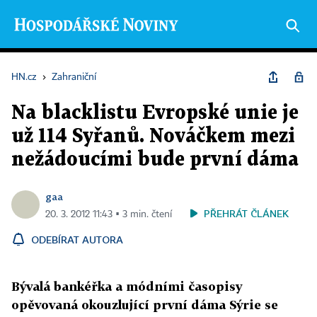
HN.cz
›
Zahraniční
Na blacklistu Evropské unie je
už 114 Syřanů. Nováčkem mezi
nežádoucími bude první dáma
gaa
PŘEHRÁT ČLÁNEK
20. 3. 2012 11:43 ▪ 3 min. čtení
ODEBÍRAT AUTORA
Bývalá bankéřka a módními časopisy
opěvovaná okouzlující první dáma Sýrie se