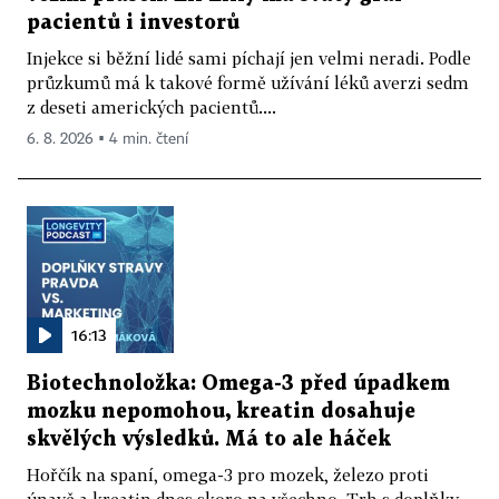
pacientů i investorů
Injekce si běžní lidé sami píchají jen velmi neradi. Podle
průzkumů má k takové formě užívání léků averzi sedm
z deseti amerických pacientů....
6. 8. 2026 ▪ 4 min. čtení
16:13
Biotechnoložka: Omega-3 před úpadkem
mozku nepomohou, kreatin dosahuje
skvělých výsledků. Má to ale háček
Hořčík na spaní, omega-3 pro mozek, železo proti
únavě a kreatin dnes skoro na všechno. Trh s doplňky