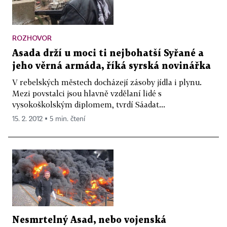
ROZHOVOR
Asada drží u moci ti nejbohatší Syřané a
jeho věrná armáda, říká syrská novinářka
V rebelských městech docházejí zásoby jídla i plynu.
Mezi povstalci jsou hlavně vzdělaní lidé s
vysokoškolským diplomem, tvrdí Sáadat...
15. 2. 2012 ▪ 5 min. čtení
Nesmrtelný Asad, nebo vojenská