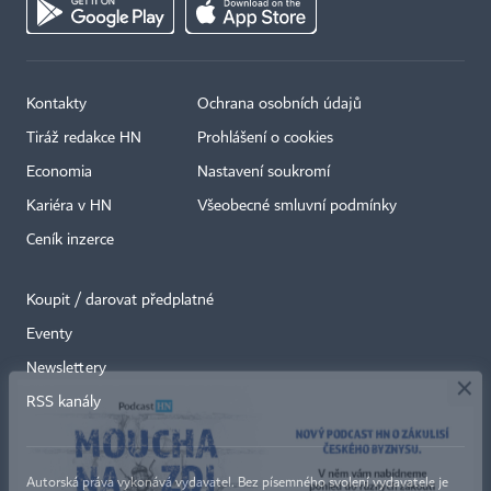
Kontakty
Ochrana osobních údajů
Tiráž redakce HN
Prohlášení o cookies
Economia
Nastavení soukromí
Kariéra v HN
Všeobecné smluvní podmínky
Ceník inzerce
Koupit / darovat předplatné
Eventy
×
Newslettery
RSS kanály
Autorská práva vykonává vydavatel. Bez písemného svolení vydavatele je