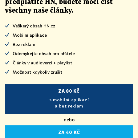
předplatíte HN, budete moci číst
všechny naše články
.
Veškerý obsah HN.cz
Mobilní aplikace
Bez reklam
Odemykejte obsah pro přátele
Články v audioverzi + playlist
Možnost kdykoliv zrušit
ZA 80 KČ
s mobilní aplikací
a bez reklam
nebo
ZA 40 KČ