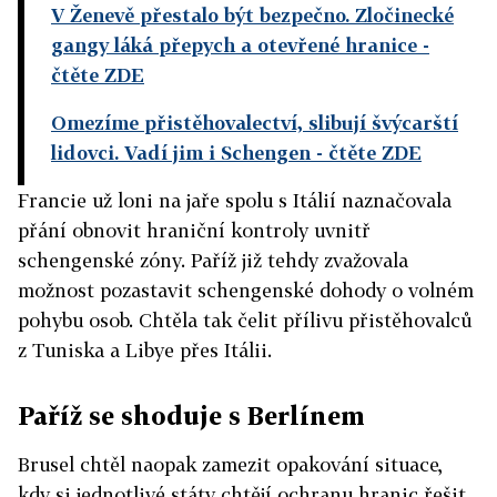
V Ženevě přestalo být bezpečno. Zločinecké
gangy láká přepych a otevřené hranice
-
čtěte ZDE
Omezíme přistěhovalectví, slibují švýcarští
lidovci. Vadí jim i Schengen
- čtěte ZDE
Francie už loni na jaře spolu s Itálií naznačovala
přání obnovit hraniční kontroly uvnitř
schengenské zóny. Paříž již tehdy zvažovala
možnost pozastavit schengenské dohody o volném
pohybu osob. Chtěla tak čelit přílivu přistěhovalců
z Tuniska a Libye přes Itálii.
Paříž se shoduje s Berlínem
Brusel chtěl naopak zamezit opakování situace,
kdy si jednotlivé státy chtějí ochranu hranic řešit