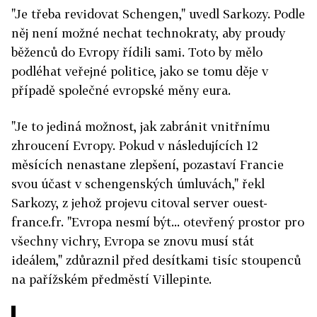
"Je třeba revidovat Schengen," uvedl Sarkozy. Podle
něj není možné nechat technokraty, aby proudy
běženců do Evropy řídili sami. Toto by mělo
podléhat veřejné politice, jako se tomu děje v
případě společné evropské měny eura.
"Je to jediná možnost, jak zabránit vnitřnímu
zhroucení Evropy. Pokud v následujících 12
měsících nenastane zlepšení, pozastaví Francie
svou účast v schengenských úmluvách," řekl
Sarkozy, z jehož projevu citoval server ouest-
france.fr. "Evropa nesmí být... otevřený prostor pro
všechny vichry, Evropa se znovu musí stát
ideálem," zdůraznil před desítkami tisíc stoupenců
na pařížském předměstí Villepinte.