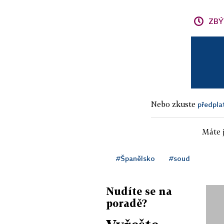
ZBÝ
Nebo zkuste
předpla
Máte j
#Španělsko
#soud
Nudíte se na
poradě?