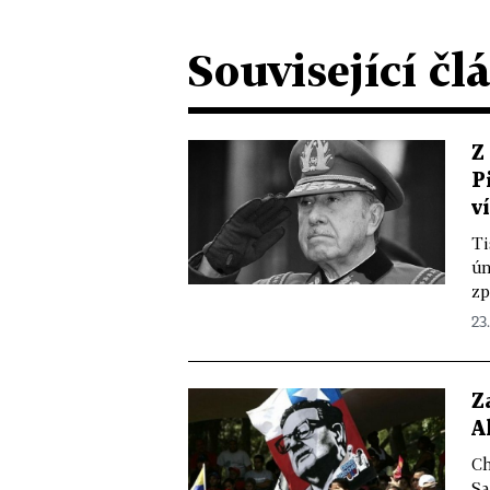
Související čl
Z
P
ví
Ti
ún
zp
23.
Z
A
Ch
Sa