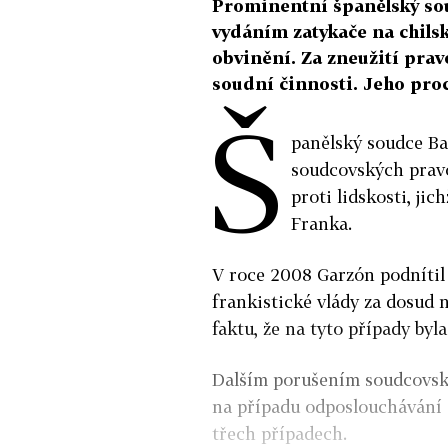
Prominentní španělský sou
vydáním zatykače na chils
obvinění. Za zneužití pra
soudní činnosti. Jeho pro
Š
panělský soudce Ba
soudcovských pravo
proti lidskosti, ji
Franka.
V roce 2008 Garzón podnítil 
frankistické vlády za dosud 
faktu, že na tyto případy by
Dalším porušením soudcovské
na případu odposlouchávání o
třech případech.