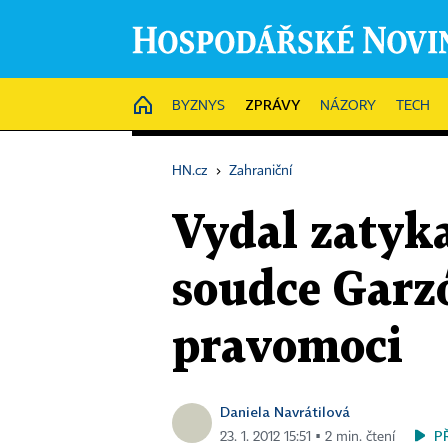
ZPRÁVY
HOME
BYZNYS
NÁZORY
TECH
HN.cz
›
Zahraniční
Vydal zatyka
soudce Garz
pravomoci
Daniela Navrátilová
P
23. 1. 2012 15:51 ▪ 2 min. čtení