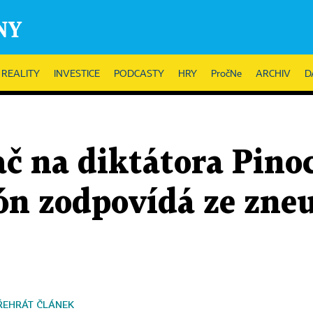
REALITY
INVESTICE
PODCASTY
HRY
PročNe
ARCHIV
D
č na diktátora Pinoc
ón zodpovídá ze zneu
ŘEHRÁT ČLÁNEK