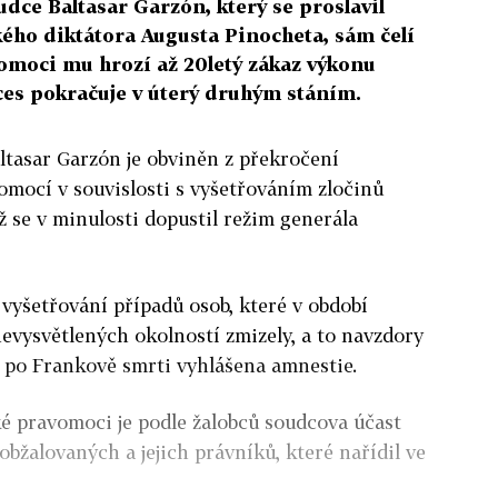
dce Baltasar Garzón, který se proslavil
kého diktátora Augusta Pinocheta, sám čelí
vomoci mu hrozí až 20letý zákaz výkonu
ces pokračuje v úterý druhým stáním.
ltasar Garzón je obviněn z překročení
mocí v souvislosti s vyšetřováním zločinů
chž se v minulosti dopustil režim generála
vyšetřování případů osob, které v období
nevysvětlených okolností zmizely, a to navzdory
la po Frankově smrti vyhlášena amnestie.
 pravomoci je podle žalobců soudcova účast
bžalovaných a jejich právníků, které nařídil ve