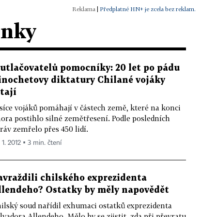
|
Předplatné HN+ je zcela bez reklam.
ánky
 utlačovatelů pomocníky: 20 let po pádu
inochetovy diktatury Chilané vojáky
tají
síce vojáků pomáhají v částech země, které na konci
ora postihlo silné zemětřesení. Podle posledních
ráv zemřelo přes 450 lidí.
 1. 2012 ▪ 3 min. čtení
avraždili chilského exprezidenta
llendeho? Ostatky by měly napovědět
ilský soud nařídil exhumaci ostatků exprezidenta
lvadora Allendeho. Mělo by se zjistit, zda při převratu