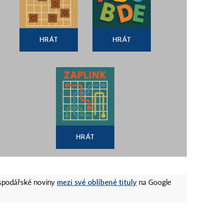
HRÁT
HRÁT
HRÁT
mezi své oblíbené tituly
ospodářské noviny
na Google