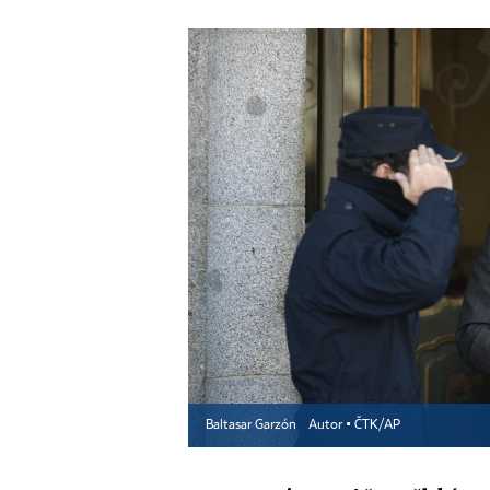
Baltasar Garzón
Autor ▪
ČTK/AP