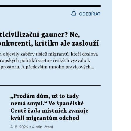
ODEBÍRAT
icivilizační gauner? Ne,
onkurenti, kritiku ale zaslouží
h objevily záběry tisíců migrantů, kteří doslova
vropských politiků včetně českých vyzvalo k
prostoru. A především mnoho pravicových...
„Prodám dům, už to tady
nemá smysl.“ Ve španělské
Ceutě řada místních zvažuje
kvůli migrantům odchod
4. 8. 2026 ▪ 4 min. čtení