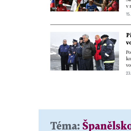
v 
15.
P
v
Po
ko
vo
23.
Téma:
Španělsk