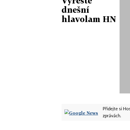
Vyřešte
dnešní
hlavolam HN
Přidejte si H
zprávách.