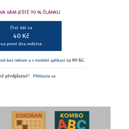
VÁ VÁM JEŠTĚ 70 % ČLÁNKU
Číst dál za
40 Kč
na první dva měsíce
za 80 Kč.
tné bez reklam a s mobilní aplikací
iž předplatné?
Přihlaste se