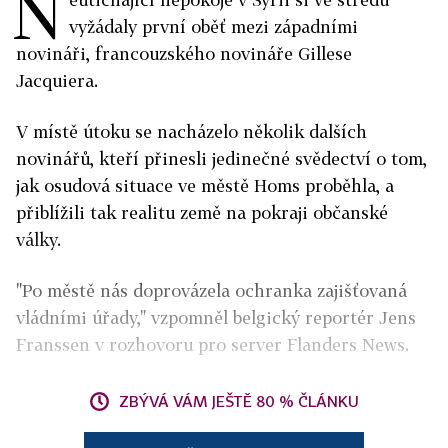
N
vyžádaly první oběť mezi západními
novináři, francouzského novináře Gillese
Jacquiera.
V místě útoku se nacházelo několik dalších
novinářů, kteří přinesli jedinečné svědectví o tom,
jak osudová situace ve městě Homs proběhla, a
přiblížili tak realitu země na pokraji občanské
války.
"Po městě nás doprovázela ochranka zajišťovaná
vládními úřady," vzpomněl belgický reportér Jens
Franssen v rozhovoru pro server Flanders News.
ZBÝVÁ VÁM JEŠTĚ 80 % ČLÁNKU