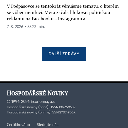
V Podpásovce se tentokrát věnujeme tématu, o kterém
se vůbec nemluví. Meta začala blokovat politickou
reklamu na Facebooku a Instagramu a...
7. 8. 2026 ▪ 55:23 min.
DALŠÍ ZPRÁVY
©
1996-2026
Economia, a.s.
Hospodářské noviny (print) ISSN 0862-9587
Hospodářské noviny (online) ISSN 2787-950X
Certifikováno
Sledujte nás