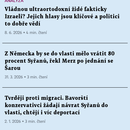
ANALÝZA
Vládnou ultraortodoxní židé fakticky
Izraeli? Jejich hlasy jsou klíčové a politici
to dobře vědí
8. 6. 2026 ▪ 4 min. čtení
Z Německa by se do vlasti mělo vrátit 80
procent Syřanů, řekl Merz po jednání se
Šarou
31. 3. 2026 ▪ 3 min. čtení
Tvrději proti migraci. Bavorští
konzervativci žádají návrat Syřanů do
vlasti, chtějí i víc deportací
2. 1. 2026 ▪ 3 min. čtení