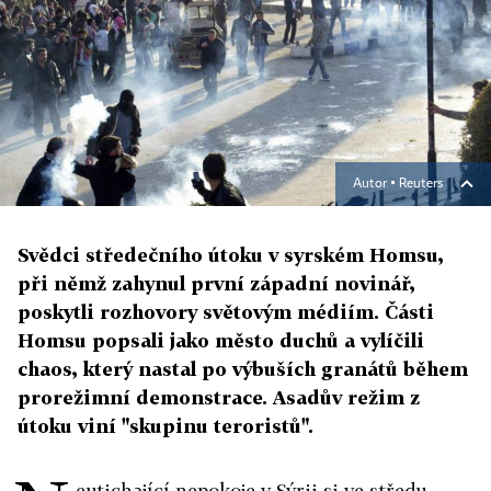
Autor ▪
Reuters
Svědci středečního útoku v syrském Homsu,
při němž zahynul první západní novinář,
poskytli rozhovory světovým médiím. Části
Homsu popsali jako město duchů a vylíčili
chaos, který nastal po výbuších granátů během
prorežimní demonstrace. Asadův režim z
útoku viní "skupinu teroristů".
eutichající nepokoje v Sýrii si ve středu