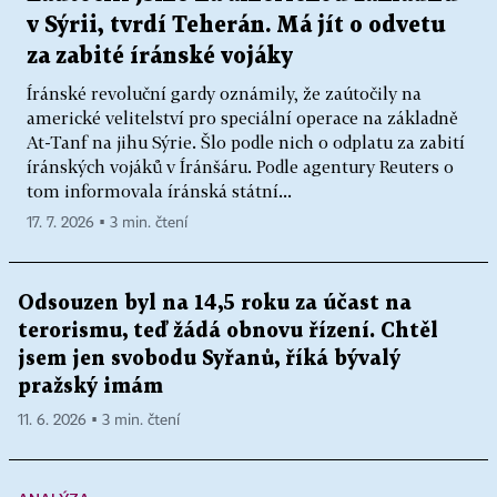
v Sýrii, tvrdí Teherán. Má jít o odvetu
za zabité íránské vojáky
Íránské revoluční gardy oznámily, že zaútočily na
americké velitelství pro speciální operace na základně
At-Tanf na jihu Sýrie. Šlo podle nich o odplatu za zabití
íránských vojáků v Íránšáru. Podle agentury Reuters o
tom informovala íránská státní...
17. 7. 2026 ▪ 3 min. čtení
Odsouzen byl na 14,5 roku za účast na
terorismu, teď žádá obnovu řízení. Chtěl
jsem jen svobodu Syřanů, říká bývalý
pražský imám
11. 6. 2026 ▪ 3 min. čtení