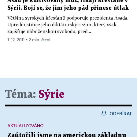
Asad je kultivovaný muž, říkají křesťané v
Sýrii. Bojí se, že jim jeho pád přinese útlak
Většina syrských křesťanů podporuje prezidenta Asada.
Upřednostňuje jeho diktátorský režim, který však
zajišťuje náboženskou svobodu, před...
1. 12. 2011 ▪ 2 min. čtení
Téma:
Sýrie
ODEBÍRAT
AKTUALIZOVÁNO
Zaútočili jsme na americkou základnu