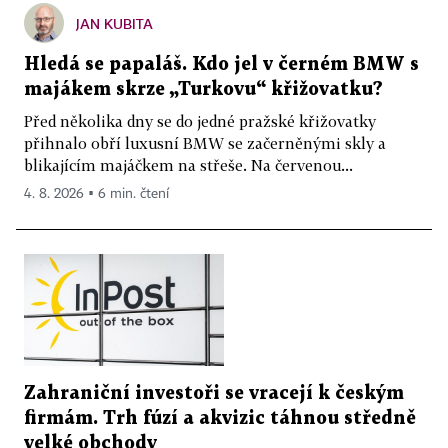
JAN KUBITA
Hledá se papaláš. Kdo jel v černém BMW s
majákem skrze „Turkovu“ křižovatku?
Před několika dny se do jedné pražské křižovatky
přihnalo obří luxusní BMW se začerněnými skly a
blikajícím majáčkem na střeše. Na červenou...
4. 8. 2026 ▪ 6 min. čtení
Zahraniční investoři se vracejí k českým
firmám. Trh fúzí a akvizic táhnou středně
velké obchody