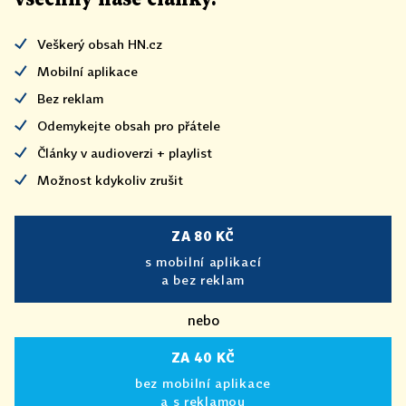
Veškerý obsah HN.cz
Mobilní aplikace
Bez reklam
Odemykejte obsah pro přátele
Články v audioverzi + playlist
Možnost kdykoliv zrušit
ZA 80 KČ
s mobilní aplikací
a bez reklam
nebo
ZA 40 KČ
bez mobilní aplikace
a s reklamou