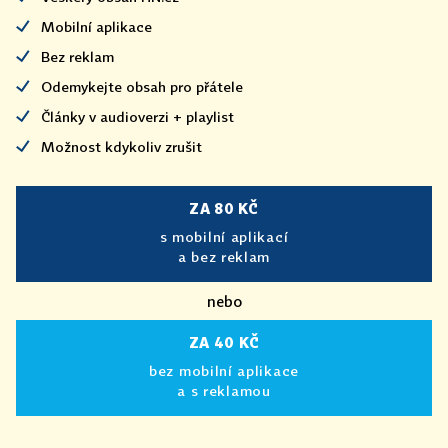
Mobilní aplikace
Bez reklam
Odemykejte obsah pro přátele
Články v audioverzi + playlist
Možnost kdykoliv zrušit
ZA 80 KČ
s mobilní aplikací
a bez reklam
nebo
ZA 40 KČ
bez mobilní aplikace
a s reklamou