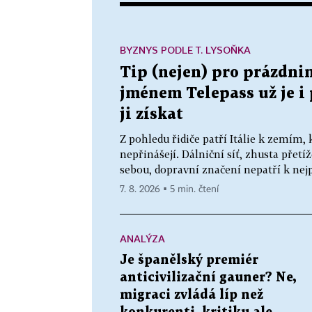
BYZNYS PODLE T. LYSOŇKA
Tip (nejen) pro prázdnin
jménem Telepass už je i p
ji získat
Z pohledu řidiče patří Itálie k zemím, 
nepřinášejí. Dálniční síť, zhusta přetí
sebou, dopravní značení nepatří k nejp
7. 8. 2026 ▪ 5 min. čtení
ANALÝZA
Je španělský premiér
anticivilizační gauner? Ne,
migraci zvládá líp než