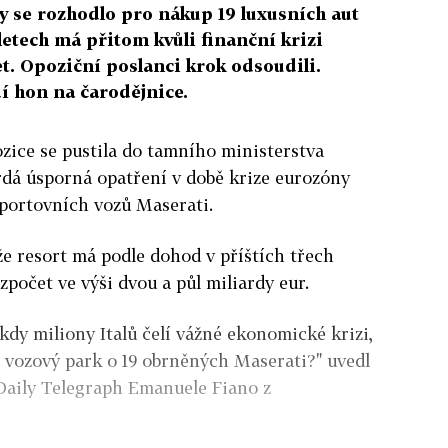
y se rozhodlo pro nákup 19 luxusních aut
letech má přitom kvůli finanční krizi
et. Opoziční poslanci krok odsoudili.
í hon na čarodějnice.
zice se pustila do tamního ministerstva
vrdá úsporná opatření v době krize eurozóny
sportovních vozů Maserati.
 že resort má podle dohod v příštích třech
počet ve výši dvou a půl miliardy eur.
 kdy miliony Italů čelí vážné ekonomické krizi,
j vozový park o 19 obrněných Maserati?" uvedl
Daily Telegraph Emanuele Fiano z