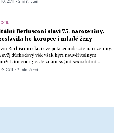
 10. 2011 ▪ 2 min. čtení
OFIL
itální Berlusconi slaví 75. narozeniny.
roslavila ho korupce i mladé ženy
lvio Berlusconi slaví své pětasedmdesáté narozeniny.
 svůj důchodový věk však hýří neuvěřitelným
ožstvím energie. Je znám svými sexuálními...
 9. 2011 ▪ 3 min. čtení