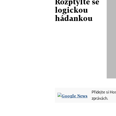
Rozptylte se
logickou
hádankou
Přidejte si H
zprávách.