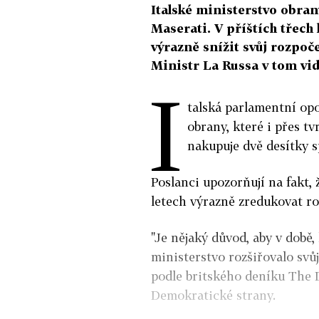
Italské ministerstvo obran
Maserati. V příštích třech 
výrazně snížit svůj rozpoč
Ministr La Russa v tom vid
I
talská parlamentní opo
obrany, které i přes t
nakupuje dvě desítky 
Poslanci upozorňují na fakt,
letech výrazně zredukovat roz
"Je nějaký důvod, aby v době,
ministerstvo rozšiřovalo svů
podle britského deníku The 
Demokratické strany.