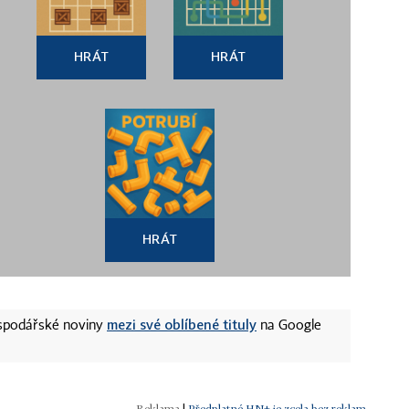
HRÁT
HRÁT
HRÁT
mezi své oblíbené tituly
ospodářské noviny
na Google
|
Předplatné HN+ je zcela bez reklam.