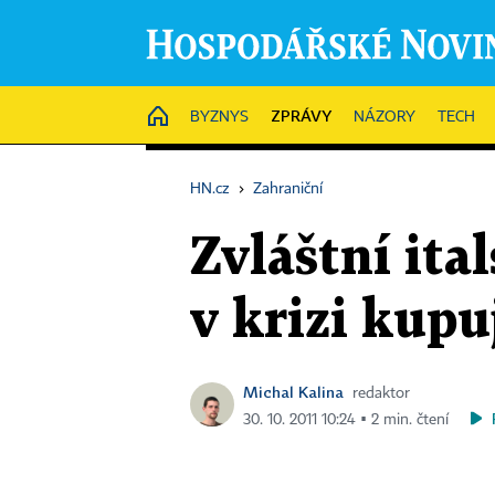
ZPRÁVY
HOME
BYZNYS
NÁZORY
TECH
HN.cz
›
Zahraniční
Zvláštní ita
v krizi kupu
Michal Kalina
redaktor
30. 10. 2011 10:24 ▪ 2 min. čtení