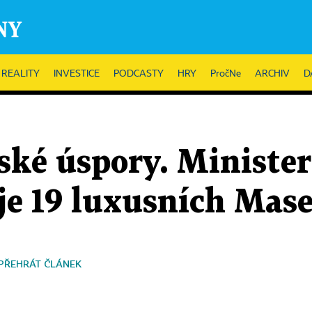
REALITY
INVESTICE
PODCASTY
HRY
PročNe
ARCHIV
D
lské úspory. Ministe
je 19 luxusních Mase
PŘEHRÁT ČLÁNEK