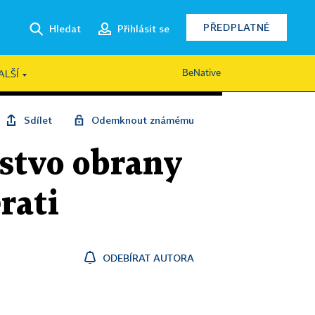
PŘEDPLATNÉ
Hledat
Přihlásit se
BeNative
ALŠÍ
Sdílet
Odemknout známému
rstvo obrany
rati
ODEBÍRAT AUTORA