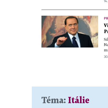
14.
PR
V
P
Si
Na
mn
30.
Téma:
Itálie