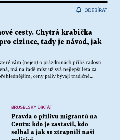
ODEBÍRAT
ové cesty. Chytrá krabička
ro cizince, tady je návod, jak
které vám (nejen) o prázdninách příliš radosti
žená, má na řadě míst už svá nejlepší léta za
řehlednějším, ceny paliv bývají tradičně...
BRUSELSKÝ DIKTÁT
Pravda o přílivu migrantů na
Ceutu: kdo je zastavil, kdo
selhal a jak se ztrapnili naši