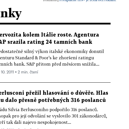
ánky
ervozita kolem Itálie roste. Agentura
&P srazila rating 24 tamních bank
dostatečně silný výkon italské ekonomiky donutil
enturu Standard & Poor's ke zhoršení ratingu
mních bank. S&P přitom před měsícem snížila...
 10. 2011 ▪ 2 min. čtení
erlusconi přežil hlasování o důvěře. Hlas
u dalo přesně potřebných 316 poslanců
ádu Silvia Berlusconiho podpořilo 316 poslanců.
opak pro její odvolání se vyslovilo 301 zákonodárců,
eří tak dali najevo nespokojenost...