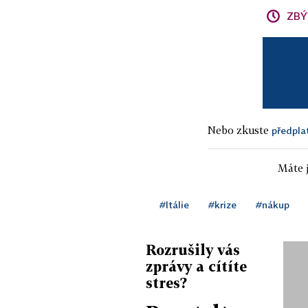
ZBÝ
Nebo zkuste
předpla
Máte j
#Itálie
#krize
#nákup
Rozrušily vás
zprávy a cítíte
stres?