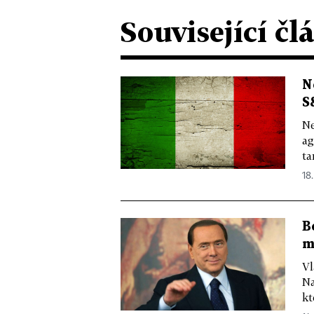
Související čl
N
S
Ne
ag
ta
18.
B
m
Vl
Na
kt