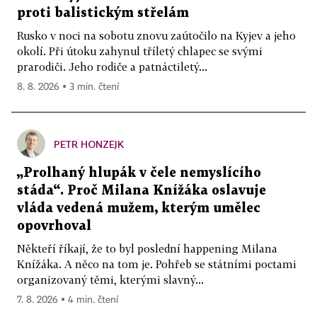
proti balistickým střelám
Rusko v noci na sobotu znovu zaútočilo na Kyjev a jeho
okolí. Při útoku zahynul tříletý chlapec se svými
prarodiči. Jeho rodiče a patnáctiletý...
8. 8. 2026 ▪ 3 min. čtení
PETR HONZEJK
„Prolhaný hlupák v čele nemyslícího
stáda“. Proč Milana Knížáka oslavuje
vláda vedená mužem, kterým umělec
opovrhoval
Někteří říkají, že to byl poslední happening Milana
Knížáka. A něco na tom je. Pohřeb se státními poctami
organizovaný těmi, kterými slavný...
7. 8. 2026 ▪ 4 min. čtení