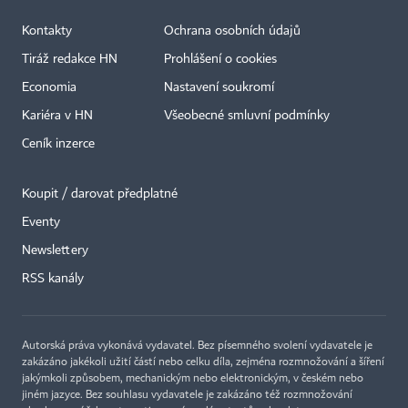
Kontakty
Ochrana osobních údajů
Tiráž redakce HN
Prohlášení o cookies
Economia
Nastavení soukromí
Kariéra v HN
Všeobecné smluvní podmínky
Ceník inzerce
Koupit / darovat předplatné
Eventy
×
Newslettery
RSS kanály
Autorská práva vykonává vydavatel. Bez písemného svolení vydavatele je
zakázáno jakékoli užití částí nebo celku díla, zejména rozmnožování a šíření
jakýmkoli způsobem, mechanickým nebo elektronickým, v českém nebo
jiném jazyce. Bez souhlasu vydavatele je zakázáno též rozmnožování