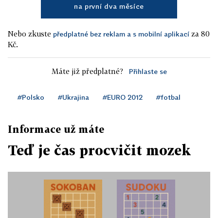
na první dva měsíce
Nebo zkuste
za 80
předplatné bez reklam a s mobilní aplikací
Kč.
Máte již předplatné?
Přihlaste se
#Polsko
#Ukrajina
#EURO 2012
#fotbal
Informace už máte
Teď je čas procvičit mozek