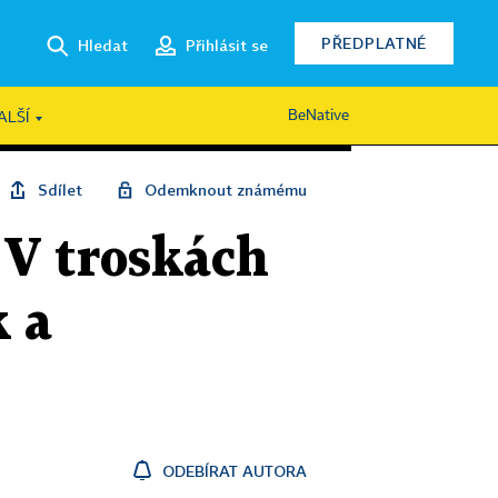
PŘEDPLATNÉ
Hledat
Přihlásit se
BeNative
ALŠÍ
Sdílet
Odemknout známému
. V troskách
k a
ODEBÍRAT AUTORA