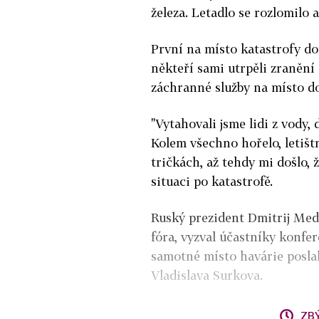
železa. Letadlo se rozlomilo 
První na místo katastrofy dor
někteří sami utrpěli zranění
záchranné služby na místo do
"Vytahovali jsme lidi z vody, 
Kolem všechno hořelo, letištní
tričkách, až tehdy mi došlo, 
situaci po katastrofě.
Ruský prezident Dmitrij Medv
fóra, vyzval účastníky konfer
samotné místo havárie posla
Vladislava Surkova.
ZB