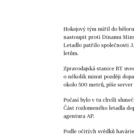
Hokejový tým mířil do bělor
nastoupit proti Dinamu Min
Letadlo patřilo společnosti 
letům.
Zpravodajská stanice RT uvedl
o několik minut později dopa
okolo 500 metrů, píše server 
Počasí bylo v tu chvíli slune
Část rozlomeného letadla dop
agentura AP.
Podle očitých svědků havári