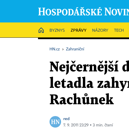
ZPRÁVY
HOME
BYZNYS
NÁZORY
TECH
HN.cz
›
Zahraniční
Nejčernější 
letadla zahy
Rachůnek
red
7. 9. 2011 23:29 ▪ 3 min. čtení