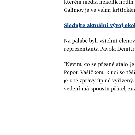
kterém média několik hodin 
Galimov je ve velmi kritické
Sledujte aktuální vývoj o
Na palubě byli všichni členo
reprezentanta Pavola Demitr
"Nevím, co se přesně stalo, j
Pepou Vašíčkem, kluci se těši
je z té zprávy úplně vyřízený.
vedení má spoustu přátel, zna