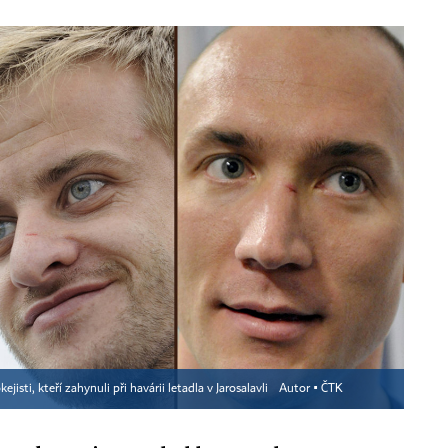
isti, kteří zahynuli při havárii letadla v Jarosalavli
Autor ▪
ČTK