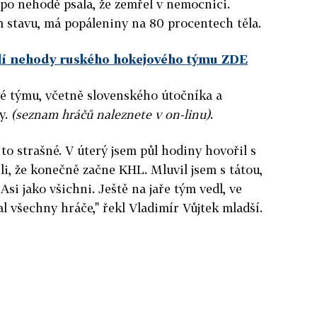
po nehodě psala, že zemřel v nemocnici.
m stavu, má popáleniny na 80 procentech těla.
kolí nehody ruského hokejového týmu ZDE
vé týmu, včetně slovenského útočníka a
y.
(seznam hráčů naleznete v on-linu)
.
e to strašné. V úterý jsem půl hodiny hovořil s
li, že konečně začne KHL. Mluvil jsem s tátou,
 Asi jako všichni. Ještě na jaře tým vedl, ve
l všechny hráče," řekl Vladimír Vůjtek mladší.