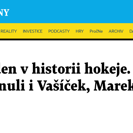
REALITY
INVESTICE
PODCASTY
HRY
PročNe
ARCHIV
D
den v historii hokeje
nuli i Vašíček, Mare