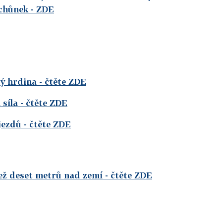
achůnek
- ZDE
tý hrdina
- čtěte ZDE
 síla
- čtěte ZDE
jezdů
- čtěte ZDE
než deset metrů nad zemí
- čtěte ZDE