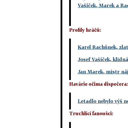
Vašíček, Marek a R
Profily hráčů:
Karel Rachůnek, zla
Josef Vašíček, klidná
Jan Marek, mistr ná
Havárie očima dispečera:
Letadlo nebylo výš 
Truchlící fanoušci: