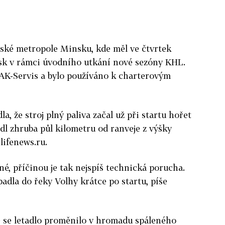
uské metropole Minsku, kde měl ve čtvrtek
sk v rámci úvodního utkání nové sezóny KHL.
JAK-Servis a bylo používáno k charterovým
a, že stroj plný paliva začal už při startu hořet
dl zhruba půl kilometru od ranveje z výšky
lifenews.ru.
čné, příčinou je tak nejspíš technická porucha.
adla do řeky Volhy krátce po startu, píše
e se letadlo proměnilo v hromadu spáleného