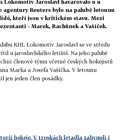
 Lokomotiv Jaroslavl havarovalo u u
le agentury Reuters bylo na palubě letounu
lidé, kteří jsou v kritickém stavu. Mezi
prezentanti - Marek, Rachůnek a Vašíček.
 klubu KHL Lokomotiv Jaroslavl se ve středu
ítil u jaroslavlského letiště. Na jeho palubě
ichni členové týmu včetně českých hokejistů
ana Marka a Josefa Vašíčka. V letounu
žil jen jeden člen posádky.
torii hokeje. V troskách letadla zahynuli i