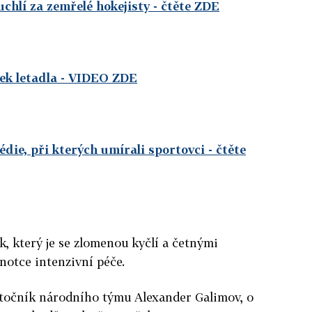
uchlí za zemřelé hokejisty
- čtěte ZDE
ek letadla
- VIDEO ZDE
gédie, při kterých umírali sportovci
- čtěte
k, který je se zlomenou kyčlí a četnými
notce intenzivní péče.
 útočník národního týmu Alexander Galimov, o