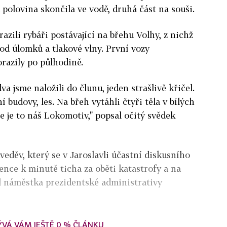
a polovina skončila ve vodě, druhá část na souši.
azili rybáři postávající na břehu Volhy, z nichž
 od úlomků a tlakové vlny. První vozy
razily po půlhodině.
dva jsme naložili do člunu, jeden strašlivě křičel.
 budovy, les. Na břeh vytáhli čtyři těla v bílých
že je to náš Lokomotiv," popsal očitý svědek
eděv, který se v Jaroslavli účastní diskusního
ence k minutě ticha za oběti katastrofy a na
l náměstka prezidentské administrativy
ÝVÁ VÁM JEŠTĚ 0 % ČLÁNKU