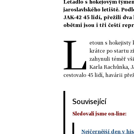
Letadlo s hokejovým týmem
jaroslavlského letiště. Pod
JAK-42 45 lidí, přežili dva 
obětmi jsou i tři čeští re
L
etoun s hokejisty
krátce po startu zř
zahynuli téměř vš
Karla Rachůnka, J
cestovalo 45 lidí, havárii pře
Související
Sledovali jsme on-line:
Nejčernější den v his