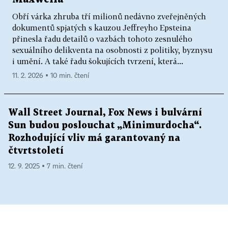
Obří várka zhruba tří milionů nedávno zveřejněných
dokumentů spjatých s kauzou Jeffreyho Epsteina
přinesla řadu detailů o vazbách tohoto zesnulého
sexuálního delikventa na osobnosti z politiky, byznysu
i umění. A také řadu šokujících tvrzení, která...
11. 2. 2026 ▪ 10 min. čtení
Wall Street Journal, Fox News i bulvární
Sun budou poslouchat „Minimurdocha“.
Rozhodující vliv má garantovaný na
čtvrtstoletí
12. 9. 2025 ▪ 7 min. čtení