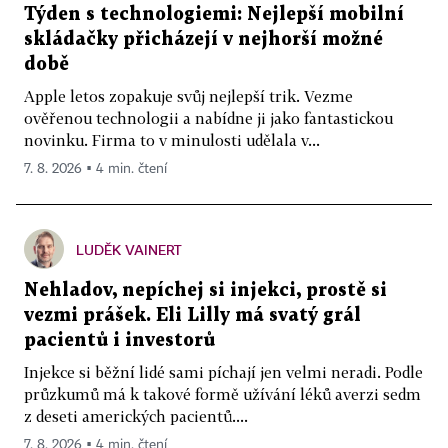
Týden s technologiemi: Nejlepší mobilní
skládačky přicházejí v nejhorší možné
době
Apple letos zopakuje svůj nejlepší trik. Vezme
ověřenou technologii a nabídne ji jako fantastickou
novinku. Firma to v minulosti udělala v...
7. 8. 2026 ▪ 4 min. čtení
LUDĚK VAINERT
Nehladov, nepíchej si injekci, prostě si
vezmi prášek. Eli Lilly má svatý grál
pacientů i investorů
Injekce si běžní lidé sami píchají jen velmi neradi. Podle
průzkumů má k takové formě užívání léků averzi sedm
z deseti amerických pacientů....
7. 8. 2026 ▪ 4 min. čtení