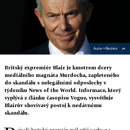
Autor ▪
Reuters
Britský expremiér Blair je kmotrem dcery
mediálního magnáta Murdocha, zapleteného
do skandálu s nelegálními odposlechy v
týdeníku News of the World. Informace, který
vyplývá z článku časopisu Vogue, vysvětluje
Blairův shovívavý postoj k nedávnému
skandálu.
ývalý britský premiér měl užší vazby na