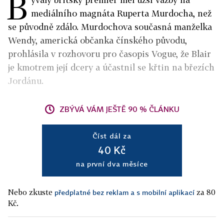
B
mediálního magnáta Ruperta Murdocha, než
se původně zdálo. Murdochova současná manželka
Wendy, americká občanka čínského původu,
prohlásila v rozhovoru pro časopis Vogue, že Blair
je kmotrem její dcery a účastnil se křtin na březích
Jordánu.
ZBÝVÁ VÁM JEŠTĚ 90 % ČLÁNKU
Číst dál za
40 Kč
na první dva měsíce
Nebo zkuste
za 80
předplatné bez reklam a s mobilní aplikací
Kč.