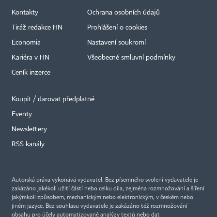
Kontakty
Ochrana osobních údajů
Tiráž redakce HN
Prohlášení o cookies
Economia
Nastavení soukromí
Kariéra v HN
Všeobecné smluvní podmínky
Ceník inzerce
Koupit / darovat předplatné
Eventy
Newslettery
×
RSS kanály
Autorská práva vykonává vydavatel. Bez písemného svolení vydavatele je
zakázáno jakékoli užití částí nebo celku díla, zejména rozmnožování a šíření
jakýmkoli způsobem, mechanickým nebo elektronickým, v českém nebo
jiném jazyce. Bez souhlasu vydavatele je zakázáno též rozmnožování
obsahu pro účely automatizované analýzy textů nebo dat