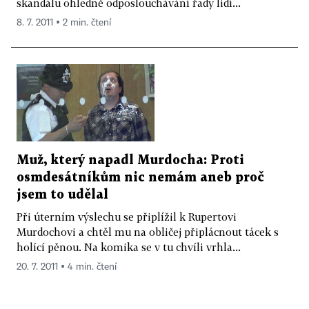
skandálu ohledně odposlouchávání řady lidí...
8. 7. 2011 ▪ 2 min. čtení
Muž, který napadl Murdocha: Proti
osmdesátníkům nic nemám aneb proč
jsem to udělal
Při úterním výslechu se připlížil k Rupertovi
Murdochovi a chtěl mu na obličej připlácnout tácek s
holící pěnou. Na komika se v tu chvíli vrhla...
20. 7. 2011 ▪ 4 min. čtení