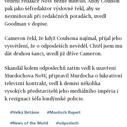
vedení redakce NoW běžně mluvilo. Andy Coulson
pak jako šéfredaktor výslovně řekl, aby se
nezmiňovali při redakčních poradách, uvedl
Goodman v dopise.
Cameron řekl, že když Coulsona najímal, přijal jeho
vysvětlení, že o odposleších nevěděl. Chtěl jsem mu
dát druhou šanci, uvedl již dříve Cameron.
Skandál kolem odposlechů zatím vedl k uzavření
Murdochova NoW, připravil Murdocha o lukrativní
televizní kontrakt, vedl k demisi několika
vysokých představitelů jeho mediálního impéria i
k rezignaci šéfa londýnské policie.
#Velká Británie
#Murdoch Rupert
#News of the World
#odposlech