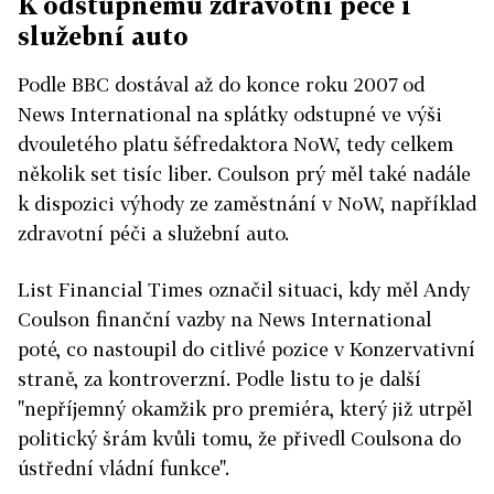
K odstupnému zdravotní péče i
služební auto
Podle BBC dostával až do konce roku 2007 od
News International na splátky odstupné ve výši
dvouletého platu šéfredaktora NoW, tedy celkem
několik set tisíc liber. Coulson prý měl také nadále
k dispozici výhody ze zaměstnání v NoW, například
zdravotní péči a služební auto.
List Financial Times označil situaci, kdy měl Andy
Coulson finanční vazby na News International
poté, co nastoupil do citlivé pozice v Konzervativní
straně, za kontroverzní. Podle listu to je další
"nepříjemný okamžik pro premiéra, který již utrpěl
politický šrám kvůli tomu, že přivedl Coulsona do
ústřední vládní funkce".