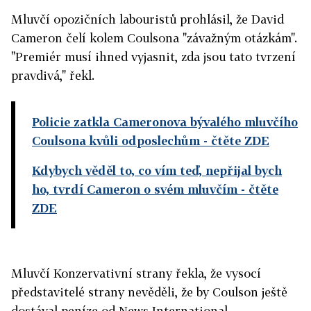
Mluvčí opozičních labouristů prohlásil, že David
Cameron čelí kolem Coulsona "závažným otázkám".
"Premiér musí ihned vyjasnit, zda jsou tato tvrzení
pravdivá," řekl.
Policie zatkla Cameronova bývalého mluvčího
Coulsona kvůli odposlechům
- čtěte ZDE
Kdybych věděl to, co vím teď, nepřijal bych
ho, tvrdí Cameron o svém mluvčím
- čtěte
ZDE
Mluvčí Konzervativní strany řekla, že vysocí
představitelé strany nevěděli, že by Coulson ještě
dostával peníze od News International.