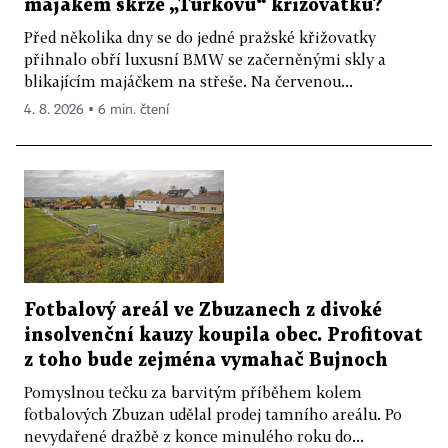
majákem skrze „Turkovu“ křižovatku?
Před několika dny se do jedné pražské křižovatky
přihnalo obří luxusní BMW se začerněnými skly a
blikajícím majáčkem na střeše. Na červenou...
4. 8. 2026 ▪ 6 min. čtení
Fotbalový areál ve Zbuzanech z divoké
insolvenční kauzy koupila obec. Profitovat
z toho bude zejména vymahač Bujnoch
Pomyslnou tečku za barvitým příběhem kolem
fotbalových Zbuzan udělal prodej tamního areálu. Po
nevydařené dražbě z konce minulého roku do...