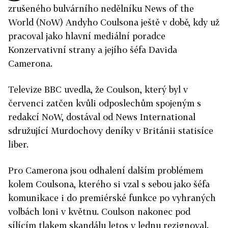
zrušeného bulvárního nedělníku News of the
World (NoW) Andyho Coulsona ještě v době, kdy už
pracoval jako hlavní mediální poradce
Konzervativní strany a jejího šéfa Davida
Camerona.
Televize BBC uvedla, že Coulson, který byl v
červenci zatčen kvůli odposlechům spojeným s
redakcí NoW, dostával od News International
sdružující Murdochovy deníky v Británii statisíce
liber.
Pro Camerona jsou odhalení dalším problémem
kolem Coulsona, kterého si vzal s sebou jako šéfa
komunikace i do premiérské funkce po vyhraných
volbách loni v květnu. Coulson nakonec pod
sílícím tlakem skandálu letos v lednu rezignoval.