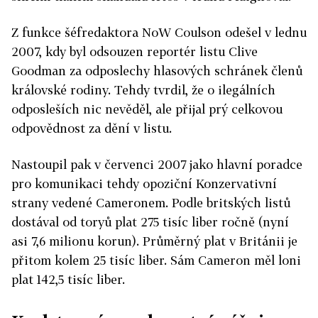
Z funkce šéfredaktora NoW Coulson odešel v lednu
2007, kdy byl odsouzen reportér listu Clive
Goodman za odposlechy hlasových schránek členů
královské rodiny. Tehdy tvrdil, že o ilegálních
odposleších nic nevěděl, ale přijal prý celkovou
odpovědnost za dění v listu.
Nastoupil pak v červenci 2007 jako hlavní poradce
pro komunikaci tehdy opoziční Konzervativní
strany vedené Cameronem. Podle britských listů
dostával od toryů plat 275 tisíc liber ročně (nyní
asi 7,6 milionu korun). Průměrný plat v Británii je
přitom kolem 25 tisíc liber. Sám Cameron měl loni
plat 142,5 tisíc liber.