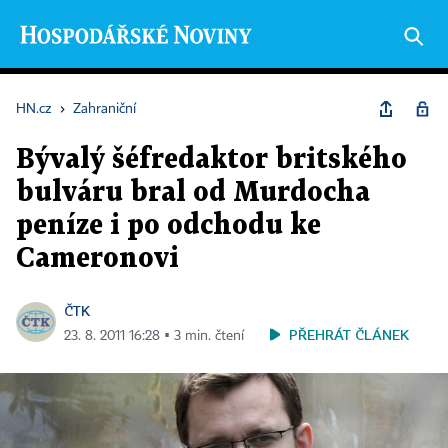
HN.cz
›
Zahraniční
Bývalý šéfredaktor britského
bulváru bral od Murdocha
peníze i po odchodu ke
Cameronovi
ČTK
PŘEHRÁT ČLÁNEK
23. 8. 2011 16:28 ▪ 3 min. čtení