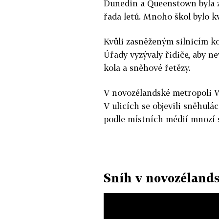
Dunedin a Queenstown byla z
řada letů. Mnoho škol bylo k
Kvůli zasněženým silnicím k
Úřady vyzývaly řidiče, aby n
kola a sněhové řetězy.
V novozélandské metropoli W
V ulicích se objevili sněhulác
podle místních médií mnozí s
Sníh v novozéland