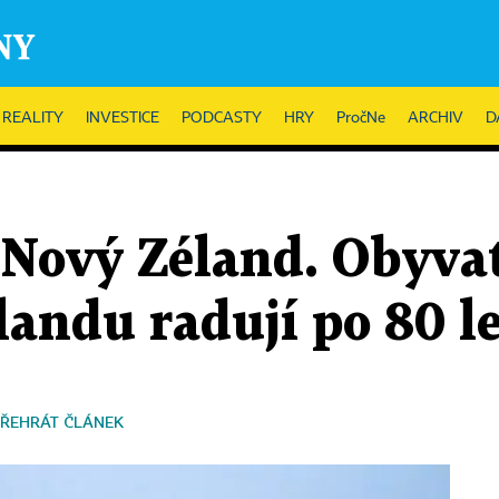
REALITY
INVESTICE
PODCASTY
HRY
PročNe
ARCHIV
D
Nový Zéland. Obyvat
andu radují po 80 l
ŘEHRÁT ČLÁNEK