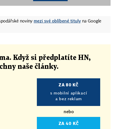
mezi své oblíbené tituly
ospodářské noviny
na Google
ma. Když si předplatíte HN,
echny naše články
.
ZA 80 KČ
s mobilní aplikací
a bez reklam
nebo
ZA 40 KČ