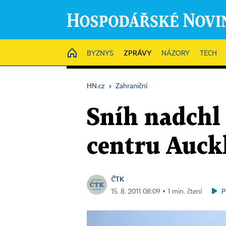
ZPRÁVY
HOME
BYZNYS
NÁZORY
TECH
HN.cz
›
Zahraniční
Sníh nadchl 
centru Auckl
ČTK
P
15. 8. 2011 08:09 ▪ 1 min. čtení