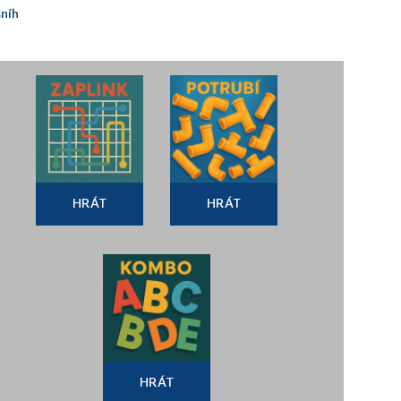
níh
HRÁT
HRÁT
HRÁT