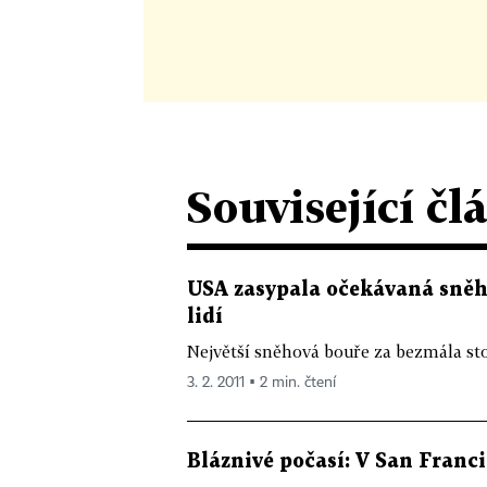
Související čl
USA zasypala očekávaná sněho
lidí
Největší sněhová bouře za bezmála st
3. 2. 2011 ▪ 2 min. čtení
Bláznivé počasí: V San Franc