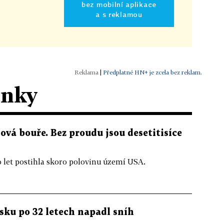
bez mobilní aplikace
a s reklamou
|
Předplatné HN+ je zcela bez reklam.
ánky
vá bouře. Bez proudu jsou desetitisíce
o let postihla skoro polovinu území USA.
isku po 32 letech napadl sníh