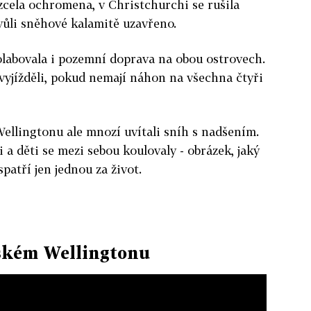
cela ochromena, v Christchurchi se rušila
vůli sněhové kalamitě uzavřeno.
olabovala i pozemní doprava na obou ostrovech.
evyjížděli, pokud nemají náhon na všechna čtyři
ellingtonu ale mnozí uvítali sníh s nadšením.
i a děti se mezi sebou koulovaly - obrázek, jaký
patří jen jednou za život.
ském Wellingtonu