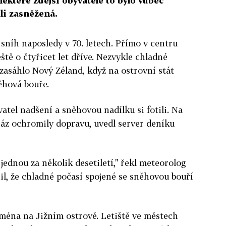
některé zdejší obyvatele to bylo vůbec
li zasněžená.
 sníh naposledy v 70. letech. Přímo v centru
tě o čtyřicet let dříve. Nezvykle chladné
 zasáhlo Nový Zéland, když na ostrovní stát
ěhová bouře.
atel nadšení a sněhovou nadílku si fotili. Na
áz ochromily dopravu, uvedl server deníku
 jednou za několik desetiletí," řekl meteorolog
il, že chladné počasí spojené se sněhovou bouří
ména na Jižním ostrově. Letiště ve městech