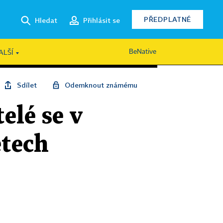
PŘEDPLATNÉ
Hledat
Přihlásit se
BeNative
ALŠÍ
Sdílet
Odemknout známému
elé se v
etech