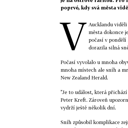
je na ostrově raritou. Pro 
poprvé, kdy svá města vidě
V
Aucklandu viděli
města dokonce ješ
počasí v pondělí
dorazila silná sn
Počasí vyvolalo u mnoha obyv
mnoha místech ale sníh a mr
New Zealand Herald.
"Je to událost, která přichází
Peter Kreft. Zároveň upozorn
vydrží ještě několik dní.
Sníh způsobil komplikace zej