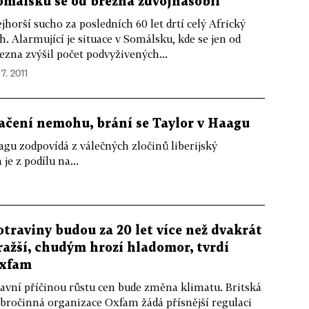
omálsku se od března zdvojnásobil
jhorší sucho za posledních 60 let drtí celý Africký
h. Alarmující je situace v Somálsku, kde se jen od
ezna zvýšil počet podvyživených...
 7. 2011
začení nemohu, brání se Taylor v Haagu
agu zodpovídá z válečných zločinů liberijský
je z podílu na...
otraviny budou za 20 let více než dvakrát
ražší, chudým hrozí hladomor, tvrdí
xfam
avní příčinou růstu cen bude změna klimatu. Britská
bročinná organizace Oxfam žádá přísnější regulaci