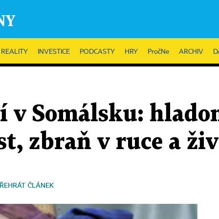
REALITY
INVESTICE
PODCASTY
HRY
PročNe
ARCHIV
D
tí v Somálsku: hlado
, zbraň v ruce a živ
ŘEHRÁT ČLÁNEK