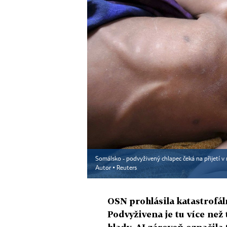
Somálsko - podvyživený chlapec čeká na přijetí v
Autor ▪
Reuters
OSN prohlásila katastrofál
Podvyživena je tu více než 