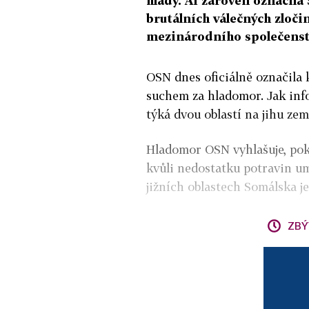
hlady. AI zároveň označila
brutálních válečných zloči
mezinárodního společenst
OSN dnes oficiálně označila 
suchem za hladomor. Jak inf
týká dvou oblastí na jihu zem
Hladomor OSN vyhlašuje, pok
kvůli nedostatku potravin um
jižních oblastech Somálska je
ZBÝ