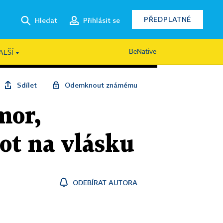
PŘEDPLATNÉ
Hledat
Přihlásit se
BeNative
ALŠÍ
Sdílet
Odemknout známému
mor,
ot na vlásku
ODEBÍRAT AUTORA