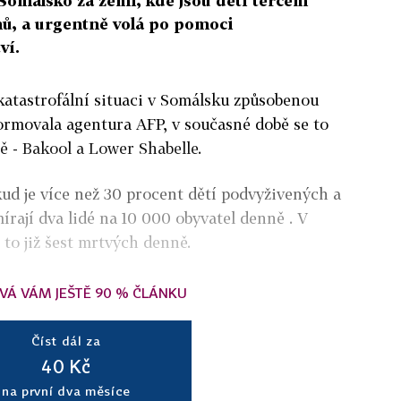
 Somálsko za zemi, kde jsou děti terčem
nů, a urgentně volá po pomoci
ví.
katastrofální situaci v Somálsku způsobenou
ormovala agentura AFP, v současné době se to
ě - Bakool a Lower Shabelle.
ud je více než 30 procent dětí podvyživených a
írají dva lidé na 10 000 obyvatel denně . V
 to již šest mrtvých denně.
VÁ VÁM JEŠTĚ 90 % ČLÁNKU
Číst dál za
40 Kč
na první dva měsíce