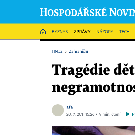
ZPRÁVY
HOME
BYZNYS
NÁZORY
TECH
HN.cz
›
Zahraniční
Tragédie dě
negramotnost
afa
P
20. 7. 2011 15:26 ▪ 4 min. čtení