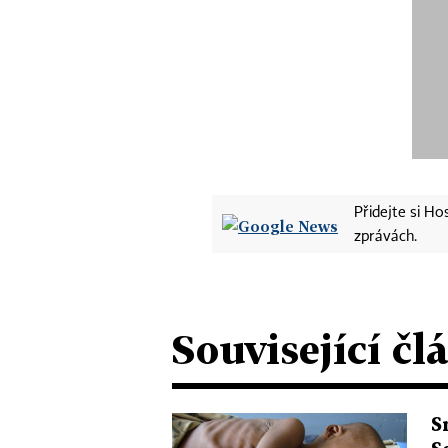
Přidejte si H
zprávách.
Související čl
S