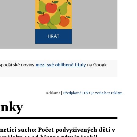
HRÁT
mezi své oblíbené tituly
ospodářské noviny
na Google
|
Předplatné HN+ je zcela bez reklam.
ánky
mrtící sucho: Počet podvyživených dětí v