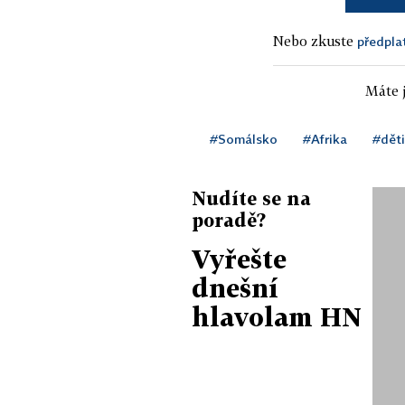
Nebo zkuste
předpla
Máte j
#Somálsko
#Afrika
#děti
Nudíte se na
poradě?
Vyřešte
dnešní
hlavolam HN