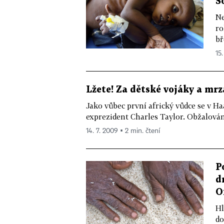
S
Ne
ro
bř
15.
Lžete! Za dětské vojáky a mr
Jako vůbec první africký vůdce se v Ha
exprezident Charles Taylor. Obžalován 
14. 7. 2009 ▪ 2 min. čtení
P
d
O
Hl
do