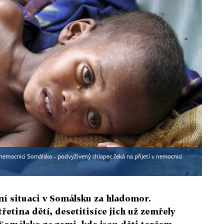
 nemocnici Somálsko - podvyživený chlapec čeká na přijetí v nemocnici
ní situaci v Somálsku za hladomor.
třetina dětí, desetitisíce jich už zemřely