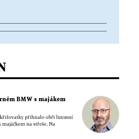
N
 černém BMW s majákem
 křižovatky přihnalo obří luxusní
m majáčkem na střeše. Na