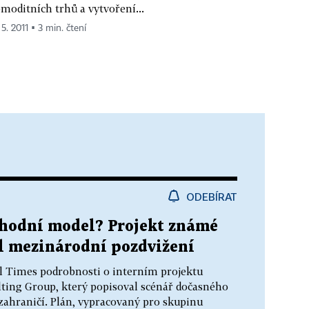
moditních trhů a vytvoření...
 5. 2011 ▪ 3 min. čtení
ODEBÍRAT
chodní model? Projekt známé
l mezinárodní pozdvižení
al Times podrobnosti o interním projektu
ting Group, který popisoval scénář dočasného
 zahraničí. Plán, vypracovaný pro skupinu