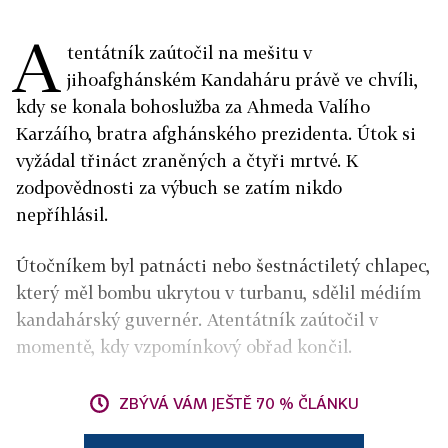
A
tentátník zaútočil na mešitu v
jihoafghánském Kandaháru právě ve chvíli,
kdy se konala bohoslužba za Ahmeda Valího
Karzáího, bratra afghánského prezidenta. Útok si
vyžádal třináct zraněných a čtyři mrtvé. K
zodpovědnosti za výbuch se zatím nikdo
nepříhlásil.
Útočníkem byl patnácti nebo šestnáctiletý chlapec,
který měl bombu ukrytou v turbanu, sdělil médiím
kandahárský guvernér. Atentátník zaútočil v
momentě, kdy vzpomínkový obřad končil.
ZBÝVÁ VÁM JEŠTĚ 70 % ČLÁNKU