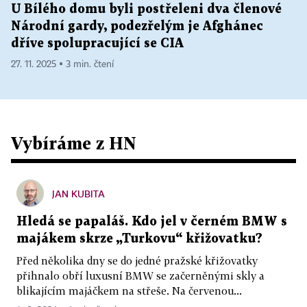
U Bílého domu byli postřeleni dva členové
Národní gardy, podezřelým je Afghánec
dříve spolupracující se CIA
27. 11. 2025 ▪ 3 min. čtení
Vybíráme z HN
JAN KUBITA
Hledá se papaláš. Kdo jel v černém BMW s
majákem skrze „Turkovu“ křižovatku?
Před několika dny se do jedné pražské křižovatky
přihnalo obří luxusní BMW se začerněnými skly a
blikajícím majáčkem na střeše. Na červenou...