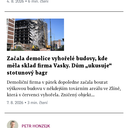
4. 8. 2026 ▪ 6 min. čtení
Začala demolice vyhořelé budovy, kde
měla sklad firma Vasky. Dům „ukusuje“
stotunový bagr
Demoliční firma v pátek dopoledne začala bourat
výškovou budovu v někdejším továrním areálu ve Zlíně,
která v červenci vyhořela. Zničený objekt...
7. 8. 2026 ▪ 3 min. čtení
PETR HONZEJK