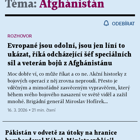
Téma:
Afghánistán
ODEBÍRAT
ROZHOVOR
Evropané jsou odolní, jsou jen líní to
ukázat, říká odcházející šéf speciálních
sil a veterán bojů z Afghánistánu
Moc dobře ví, co může říkat a co ne. Akční historky z
bojových operací z něj zrovna neproudí. Přesto je
vděčným a mimořádně zasvěceným vypravěčem, který
během svého bojového nasazení ve světě viděl a zažil
mnohé. Brigádní generál Miroslav Hofírek...
16. 3. 2026 ▪ 21 min. čtení
Pákistán v odvetě za útoky na hranice