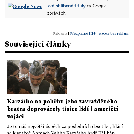
své oblíbené tituly
na Google
zprávách.
|
Předplatné HN+ je zcela bez reklam.
Související články
Karzáího na pohřbu jeho zavražděného
bratra doprovázely tisíce lidí i američtí
vojáci
Je to náš největší úspěch za posledních deset let, hlásí
se k vraždě Ahmada Valího Karzáího hrdě Tálibán.