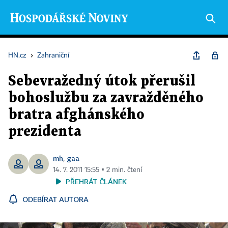
HN.cz
›
Zahraniční
Sebevražedný útok přerušil
bohoslužbu za zavražděného
bratra afghánského
prezidenta
mh
gaa
,
14. 7. 2011 15:55 ▪ 2 min. čtení
PŘEHRÁT ČLÁNEK
ODEBÍRAT AUTORA