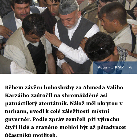
Autor ▪
ČTK/AP
Během závěru bohoslužby za Ahmeda Valího
Karzáího zaútočil na shromážděné asi
patnáctiletý atentátník. Nálož měl ukrytou v
turbanu, uvedl k celé záležitosti místní
guvernér. Podle zpráv zemřeli při výbuchu
čtyři lidé a zraněno mohloí být až pětadvacet
účastníků motliteb.