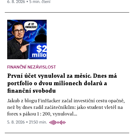
6. 8. 2026 ▪ 5 min. čtení
FINANČNÍ NEZÁVISLOST
První účet vynuloval za měsíc. Dnes má
portfolio o dvou milionech dolarů a
finanční svobodu
Jakub z blogu FinHacker začal investiční cestu opačně,
než by dnes radil začátečníkům: jako student vletěl na
forex s pákou 1 : 200, vynuloval...
5. 8. 2026 ▪ 21:50 min.