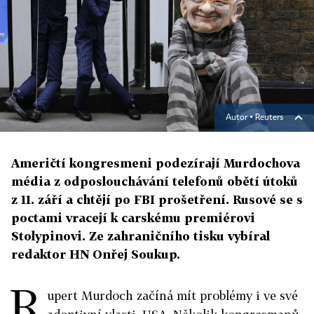
Autor ▪
Reuters
Američtí kongresmeni podezírají Murdochova
média z odposlouchávání telefonů obětí útoků
z 11. září a chtějí po FBI prošetření. Rusové se s
poctami vracejí k carskému premiérovi
Stolypinovi. Ze zahraničního tisku vybíral
redaktor HN Onřej Soukup.
R
upert Murdoch začíná mít problémy i ve své