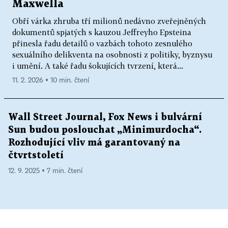
Maxwella
Obří várka zhruba tří milionů nedávno zveřejněných
dokumentů spjatých s kauzou Jeffreyho Epsteina
přinesla řadu detailů o vazbách tohoto zesnulého
sexuálního delikventa na osobnosti z politiky, byznysu
i umění. A také řadu šokujících tvrzení, která...
11. 2. 2026 ▪ 10 min. čtení
Wall Street Journal, Fox News i bulvární
Sun budou poslouchat „Minimurdocha“.
Rozhodující vliv má garantovaný na
čtvrtstoletí
12. 9. 2025 ▪ 7 min. čtení