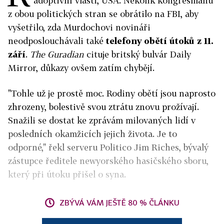
adoptivní vlasti, USA. Několik kongresmanů
z obou politických stran se obrátilo na FBI, aby
vyšetřilo, zda Murdochovi novináři
neodposlouchávali také
telefony obětí útoků z 11.
září
.
The Guradian
cituje britský bulvár Daily
Mirror, důkazy ovšem zatím chybějí.
"Tohle už je prostě moc. Rodiny obětí jsou naprosto
zhrozeny, bolestivě svou ztrátu znovu prožívají.
Snažili se dostat ke zprávám milovaných lidí v
posledních okamžicích jejich života. Je to
odporné," řekl serveru Politico Jim Riches, bývalý
zástupce ředitele newyorského hasičského sboru,
který při útoku přišel o syna.
ZBÝVÁ VÁM JEŠTĚ 80 % ČLÁNKU