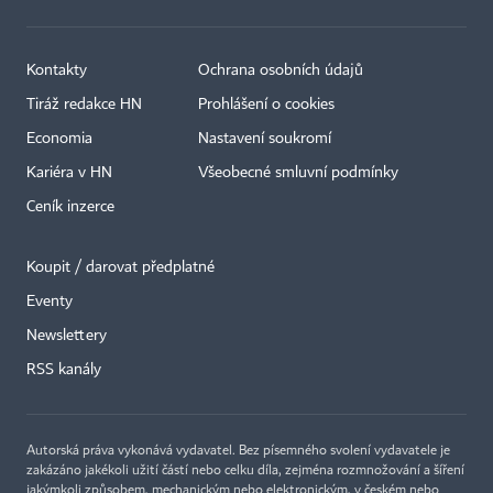
Kontakty
Ochrana osobních údajů
Tiráž redakce HN
Prohlášení o cookies
Economia
Nastavení soukromí
Kariéra v HN
Všeobecné smluvní podmínky
Ceník inzerce
Koupit / darovat předplatné
Eventy
Newslettery
×
RSS kanály
Autorská práva vykonává vydavatel. Bez písemného svolení vydavatele je
zakázáno jakékoli užití částí nebo celku díla, zejména rozmnožování a šíření
jakýmkoli způsobem, mechanickým nebo elektronickým, v českém nebo