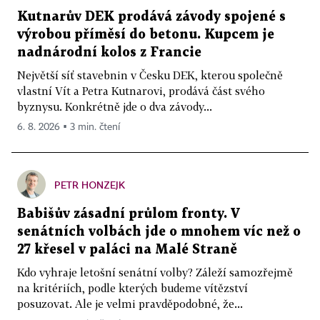
Kutnarův DEK prodává závody spojené s
výrobou příměsí do betonu. Kupcem je
nadnárodní kolos z Francie
Největší síť stavebnin v Česku DEK, kterou společně
vlastní Vít a Petra Kutnarovi, prodává část svého
byznysu. Konkrétně jde o dva závody...
6. 8. 2026 ▪ 3 min. čtení
PETR HONZEJK
Babišův zásadní průlom fronty. V
senátních volbách jde o mnohem víc než o
27 křesel v paláci na Malé Straně
Kdo vyhraje letošní senátní volby? Záleží samozřejmě
na kritériích, podle kterých budeme vítězství
posuzovat. Ale je velmi pravděpodobné, že...