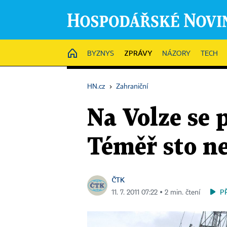
ZPRÁVY
HOME
BYZNYS
NÁZORY
TECH
HN.cz
›
Zahraniční
Na Volze se 
Téměř sto ne
ČTK
P
11. 7. 2011 07:22 ▪ 2 min. čtení