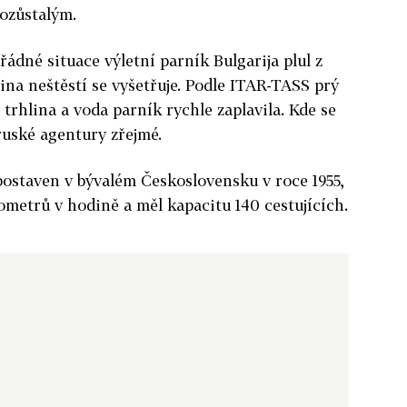
ozůstalým.
ádné situace výletní parník Bulgarija plul z
ina neštěstí se vyšetřuje. Podle ITAR-TASS prý
a trhlina a voda parník rychle zaplavila. Kde se
 ruské agentury zřejmé.
ostaven v bývalém Československu v roce 1955,
lometrů v hodině a měl kapacitu 140 cestujících.