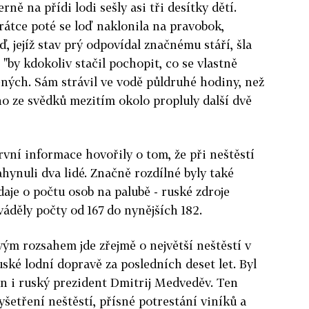
erně na přídi lodi sešly asi tři desítky dětí.
rátce poté se loď naklonila na pravobok,
ď, jejíž stav prý odpovídal značnému stáří, šla
"by kdokoliv stačil pochopit, co se vlastně
něných. Sám strávil ve vodě půldruhé hodiny, než
ho ze svědků mezitím okolo propluly další dvě
rvní informace hovořily o tom, že při neštěstí
ahynuli dva lidé. Značně rozdílné byly také
daje o počtu osob na palubě - ruské zdroje
váděly počty od 167 do nynějších 182.
vým rozsahem jde zřejmě o největší neštěstí v
uské lodní dopravě za posledních deset let. Byl
 i ruský prezident Dmitrij Medveděv. Ten
šetření neštěstí, přísné potrestání viníků a