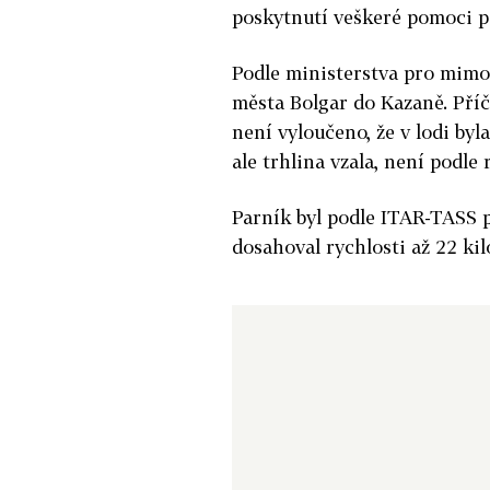
poskytnutí veškeré pomoci p
Podle ministerstva pro mimoř
města Bolgar do Kazaně. Příč
není vyloučeno, že v lodi byl
ale trhlina vzala, není podle
Parník byl podle ITAR-TASS p
dosahoval rychlosti až 22 ki