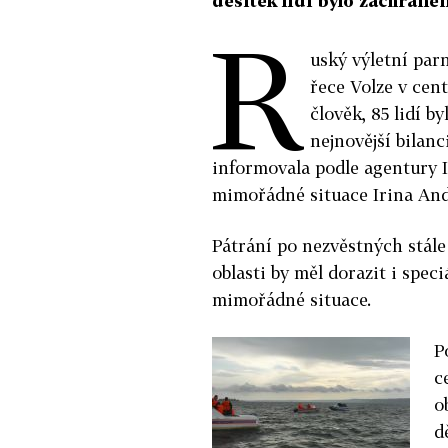
desítek lidí bylo zachrán
R
uský výletní parn
řece Volze v cen
člověk, 85 lidí b
nejnovější bilanc
informovala podle agentury 
mimořádné situace Irina An
Pátrání po nezvěstných stále 
oblasti by měl dorazit i spec
mimořádné situace.
P
c
o
d