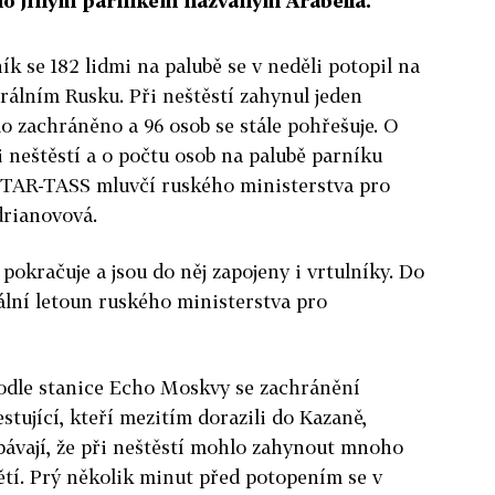
ěno jiným parníkem nazvaným Arabella.
ík se 182 lidmi na palubě se v neděli potopil na
trálním Rusku. Při neštěstí zahynul jeden
ylo zachráněno a 96 osob se stále pohřešuje. O
i neštěstí a o počtu osob na palubě parníku
ITAR-TASS mluvčí ruského ministerstva pro
drianovová.
pokračuje a jsou do něj zapojeny i vrtulníky. Do
iální letoun ruského ministerstva pro
odle stanice Echo Moskvy se zachránění
estující, kteří mezitím dorazili do Kazaně,
bávají, že při neštěstí mohlo zahynout mnoho
ětí. Prý několik minut před potopením se v