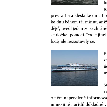
h
K
převrátila a klesla ke dnu. Lo
ke dnu během tří minut, aniž 
děje", uvedl jeden ze zachrá
se dočkal pomoci. Podle jiné
lodě, ale nezastavily se.
P
z
ú
u
S
r
o něm neprodleně informován
mimo jiné nařídil důkladné vy