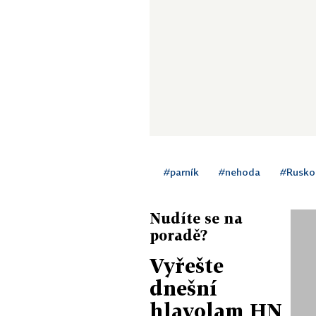
#parník
#nehoda
#Rusko
Nudíte se na
poradě?
Vyřešte
dnešní
hlavolam HN