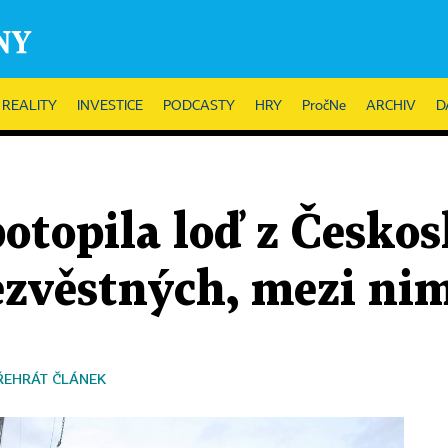
REALITY
INVESTICE
PODCASTY
HRY
PročNe
ARCHIV
D
potopila loď z Česko
zvěstných, mezi nimi
ŘEHRÁT ČLÁNEK