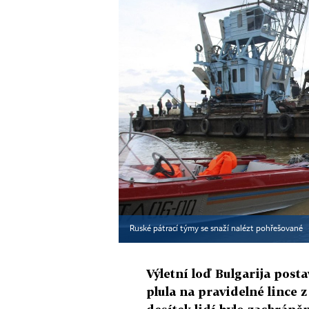
Ruské pátrací týmy se snaží nalézt pohřešované
Výletní loď Bulgarija post
plula na pravidelné lince 