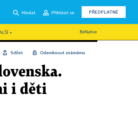
PŘEDPLATNÉ
Hledat
Přihlásit se
BeNative
ALŠÍ
Sdílet
Odemknout známému
slovenska.
 i děti