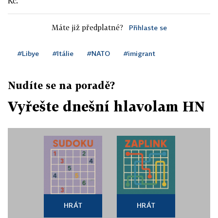
Kč.
Máte již předplatné?
Přihlaste se
#Libye
#Itálie
#NATO
#imigrant
Nudíte se na poradě?
Vyřešte dnešní hlavolam HN
HRÁT
HRÁT