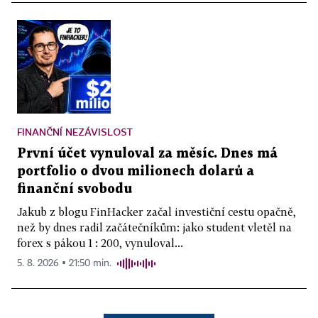
FINANČNÍ NEZÁVISLOST
První účet vynuloval za měsíc. Dnes má
portfolio o dvou milionech dolarů a
finanční svobodu
Jakub z blogu FinHacker začal investiční cestu opačně,
než by dnes radil začátečníkům: jako student vletěl na
forex s pákou 1 : 200, vynuloval...
5. 8. 2026 ▪ 21:50 min.