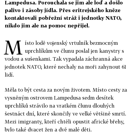
Lampedusa. Porouchala se jim ale loď a došlo
palivo i zásoby jídla. Přes eritrejského kněze
kontaktovali pobřežní stráž i jednotky NATO,
nikdo jim ale na pomoc nepřijel.
M
ísto lodě vojenský vrtulník bezmocným
uprchlíkům ve člunu poslal jen kanystry s
vodou a sušenkami. Tak vypadala záchranná akce
jednotek NATO, které nechaly na moři zahynout 61
lidí.
Měla to být cesta za novým životem. Místo cesty za
vysněným ostrovem Lampedusa sedm desítek
uprchlíků strávilo na vratkém člunu dlouhých
šestnáct dní, které skončily ve velké většině smrtí.
Mezi imigranty, kteří chtěli opustit africké břehy,
bylo také dvacet žen a dvě malé děti.