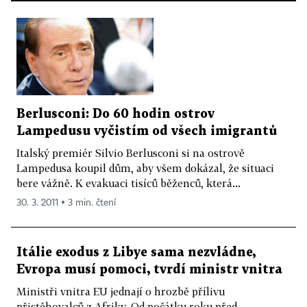
Berlusconi: Do 60 hodin ostrov
Lampedusu vyčistím od všech imigrantů
Italský premiér Silvio Berlusconi si na ostrově
Lampedusa koupil dům, aby všem dokázal, že situaci
bere vážně. K evakuaci tisíců běženců, která...
30. 3. 2011 ▪ 3 min. čtení
Itálie exodus z Libye sama nezvládne,
Evropa musí pomoci, tvrdí ministr vnitra
Ministři vnitra EU jednají o hrozbě přílivu
přistěhovalců z Afriky. Od počátku roku před