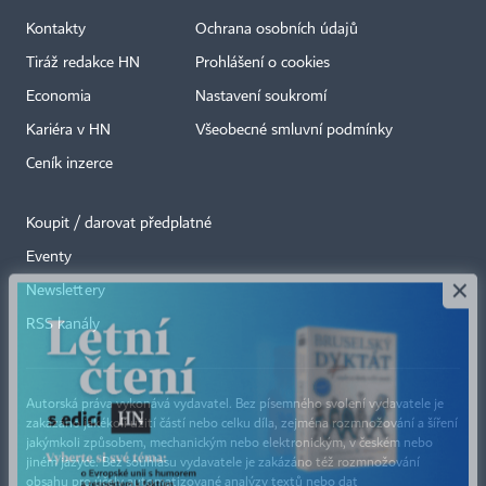
Kontakty
Ochrana osobních údajů
Tiráž redakce HN
Prohlášení o cookies
Economia
Nastavení soukromí
Kariéra v HN
Všeobecné smluvní podmínky
Ceník inzerce
Koupit / darovat předplatné
Eventy
×
Newslettery
RSS kanály
Autorská práva vykonává vydavatel. Bez písemného svolení vydavatele je
zakázáno jakékoli užití částí nebo celku díla, zejména rozmnožování a šíření
jakýmkoli způsobem, mechanickým nebo elektronickým, v českém nebo
jiném jazyce. Bez souhlasu vydavatele je zakázáno též rozmnožování
obsahu pro účely automatizované analýzy textů nebo dat