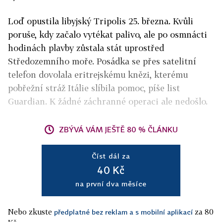
Loď opustila libyjský Tripolis 25. března. Kvůli
poruše, kdy začalo vytékat palivo, ale po osmnácti
hodinách plavby zůstala stát uprostřed
Středozemního moře. Posádka se přes satelitní
telefon dovolala eritrejskému knězi, kterému
pobřežní stráž Itálie slíbila pomoc, píše list
Guardian. K žádné záchranné operaci ale nedošlo.
ZBÝVÁ VÁM JEŠTĚ 80 % ČLÁNKU
Číst dál za
40 Kč
na první dva měsíce
Nebo zkuste
za 80
předplatné bez reklam a s mobilní aplikací