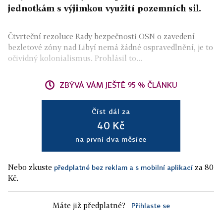
jednotkám s výjimkou využití pozemních sil.
Čtvrteční rezoluce Rady bezpečnosti OSN o zavedení
bezletové zóny nad Libyí nemá žádné ospravedlnění, je to
očividný kolonialismus. Prohlásil to...
ZBÝVÁ VÁM JEŠTĚ 95 % ČLÁNKU
Číst dál za
40 Kč
na první dva měsíce
Nebo zkuste
za 80
předplatné bez reklam a s mobilní aplikací
Kč.
Máte již předplatné?
Přihlaste se