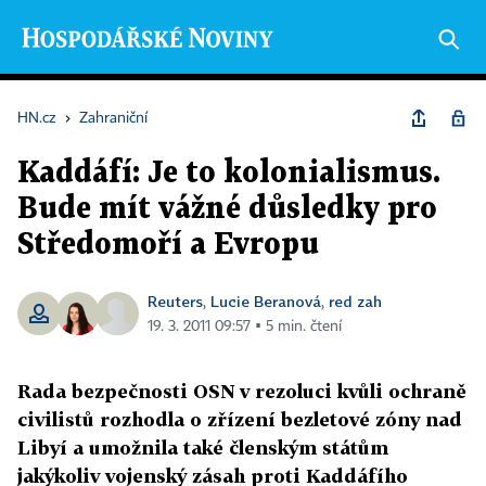
HN.cz
›
Zahraniční
Kaddáfí: Je to kolonialismus.
Bude mít vážné důsledky pro
Středomoří a Evropu
Reuters
Lucie Beranová
red zah
,
,
19. 3. 2011 09:57 ▪ 5 min. čtení
Rada bezpečnosti OSN v rezoluci kvůli ochraně
civilistů rozhodla o zřízení bezletové zóny nad
Libyí a umožnila také členským státům
jakýkoliv vojenský zásah proti Kaddáfího