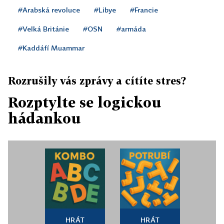
#Arabská revoluce
#Libye
#Francie
#Velká Británie
#OSN
#armáda
#Kaddáfí Muammar
Rozrušily vás zprávy a cítíte stres?
Rozptylte se logickou
hádankou
HRÁT
HRÁT