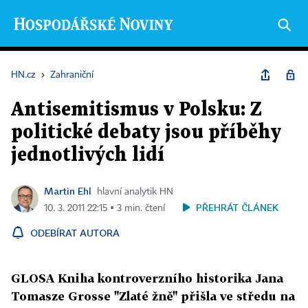
HN.cz
›
Zahraniční
Antisemitismus v Polsku: Z
politické debaty jsou příběhy
jednotlivých lidí
Martin Ehl
hlavní analytik HN
PŘEHRÁT ČLÁNEK
10. 3. 2011 22:15 ▪ 3 min. čtení
ODEBÍRAT AUTORA
GLOSA Kniha kontroverzního historika Jana
Tomasze Grosse "Zlaté žně" přišla ve středu na