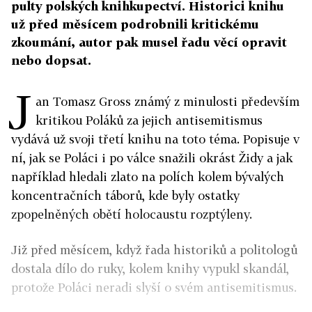
pulty polských knihkupectví. Historici knihu
už před měsícem podrobnili kritickému
zkoumání, autor pak musel řadu věcí opravit
nebo dopsat.
J
an Tomasz Gross známý z minulosti především
kritikou Poláků za jejich antisemitismus
vydává už svoji třetí knihu na toto téma. Popisuje v
ní, jak se Poláci i po válce snažili okrást Židy a jak
například hledali zlato na polích kolem bývalých
koncentračních táborů, kde byly ostatky
zpopelněných obětí holocaustu rozptýleny.
Již před měsícem, když řada historiků a politologů
dostala dílo do ruky, kolem knihy vypukl skandál,
protože Poláci neradi slyší o svém antisemitismus.