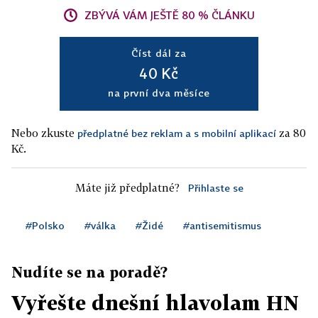
ZBÝVÁ VÁM JEŠTĚ 80 % ČLÁNKU
Číst dál za
40 Kč
na první dva měsíce
Nebo zkuste
za 80
předplatné bez reklam a s mobilní aplikací
Kč.
Máte již předplatné?
Přihlaste se
#Polsko
#válka
#Židé
#antisemitismus
Nudíte se na poradě?
Vyřešte dnešní hlavolam HN