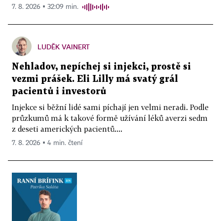
7. 8. 2026 ▪ 32:09 min.
LUDĚK VAINERT
Nehladov, nepíchej si injekci, prostě si
vezmi prášek. Eli Lilly má svatý grál
pacientů i investorů
Injekce si běžní lidé sami píchají jen velmi neradi. Podle
průzkumů má k takové formě užívání léků averzi sedm
z deseti amerických pacientů....
7. 8. 2026 ▪ 4 min. čtení