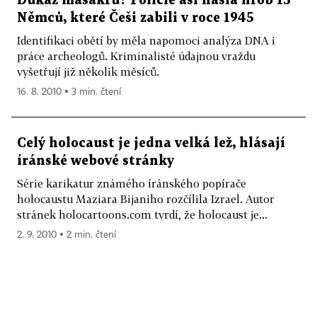
Důkaz masakru? Policie asi našla hrob 15
Němců, které Češi zabili v roce 1945
Identifikaci obětí by měla napomoci analýza DNA i
práce archeologů. Kriminalisté údajnou vraždu
vyšetřují již několik měsíců.
16. 8. 2010 ▪ 3 min. čtení
Celý holocaust je jedna velká lež, hlásají
íránské webové stránky
Série karikatur známého íránského popírače
holocaustu Maziara Bijaniho rozčílila Izrael. Autor
stránek holocartoons.com tvrdí, že holocaust je...
2. 9. 2010 ▪ 2 min. čtení