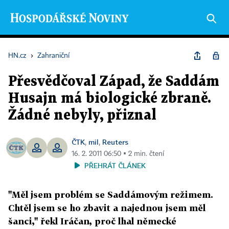
HN.cz
›
Zahraniční
Přesvědčoval Západ, že Saddám
Husajn má biologické zbraně.
Žádné nebyly, přiznal
ČTK
mil
Reuters
,
,
16. 2. 2011 06:50 ▪ 2 min. čtení
PŘEHRÁT ČLÁNEK
"Měl jsem problém se Saddámovým režimem.
Chtěl jsem se ho zbavit a najednou jsem měl
šanci," řekl Iráčan, proč lhal německé