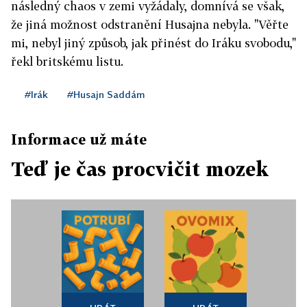
následný chaos v zemi vyžádaly, domnívá se však,
že jiná možnost odstranění Husajna nebyla. "Věřte
mi, nebyl jiný způsob, jak přinést do Iráku svobodu,"
řekl britskému listu.
#Irák
#Husajn Saddám
Informace už máte
Teď je čas procvičit mozek