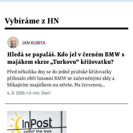
Vybíráme z HN
JAN KUBITA
Hledá se papaláš. Kdo jel v černém BMW s
majákem skrze „Turkovu“ křižovatku?
Před několika dny se do jedné pražské křižovatky
přihnalo obří luxusní BMW se začerněnými skly a
blikajícím majáčkem na střeše. Na červenou...
4. 8. 2026 ▪ 6 min. čtení