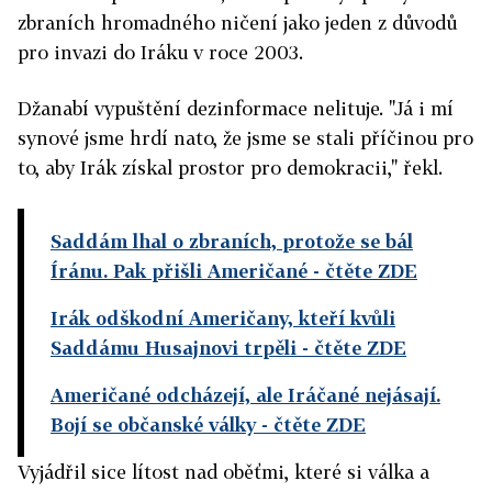
zbraních hromadného ničení jako jeden z důvodů
pro invazi do Iráku v roce 2003.
Džanabí vypuštění dezinformace nelituje. "Já i mí
synové jsme hrdí nato, že jsme se stali příčinou pro
to, aby Irák získal prostor pro demokracii," řekl.
Saddám lhal o zbraních, protože se bál
Íránu. Pak přišli Američané
- čtěte ZDE
Irák odškodní Američany, kteří kvůli
Saddámu Husajnovi trpěli
- čtěte ZDE
Američané odcházejí, ale Iráčané nejásají.
Bojí se občanské války
- čtěte ZDE
Vyjádřil sice lítost nad oběťmi, které si válka a