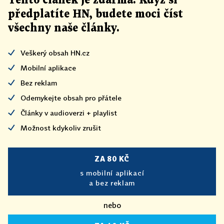
Tento článek
je
zdarma. Když si
předplatíte HN, budete moci číst
všechny naše články
.
Veškerý obsah HN.cz
Mobilní aplikace
Bez reklam
Odemykejte obsah pro přátele
Články v audioverzi + playlist
Možnost kdykoliv zrušit
ZA 80 KČ
s mobilní aplikací
a bez reklam
nebo