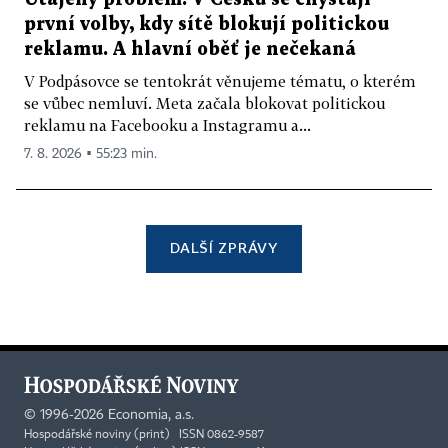
první volby, kdy sítě blokují politickou
reklamu. A hlavní oběť je nečekaná
V Podpásovce se tentokrát věnujeme tématu, o kterém
se vůbec nemluví. Meta začala blokovat politickou
reklamu na Facebooku a Instagramu a...
7. 8. 2026 ▪ 55:23 min.
DALŠÍ ZPRÁVY
©
1996-2026
Economia, a.s.
Hospodářské noviny (print) ISSN 0862-9587