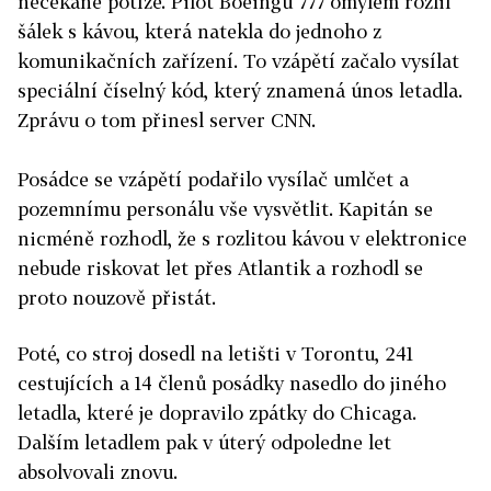
nečekané potíže. Pilot Boeingu 777 omylem rozlil
šálek s kávou, která natekla do jednoho z
komunikačních zařízení. To vzápětí začalo vysílat
speciální číselný kód, který znamená únos letadla.
Zprávu o tom přinesl server CNN.
Posádce se vzápětí podařilo vysílač umlčet a
pozemnímu personálu vše vysvětlit. Kapitán se
nicméně rozhodl, že s rozlitou kávou v elektronice
nebude riskovat let přes Atlantik a rozhodl se
proto nouzově přistát.
Poté, co stroj dosedl na letišti v Torontu, 241
cestujících a 14 členů posádky nasedlo do jiného
letadla, které je dopravilo zpátky do Chicaga.
Dalším letadlem pak v úterý odpoledne let
absolvovali znovu.