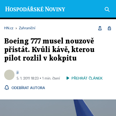
HN.cz
›
Zahraniční
Boeing 777 musel nouzově
přistát. Kvůli kávě, kterou
pilot rozlil v kokpitu
jj
PŘEHRÁT ČLÁNEK
5. 1. 2011 18:23 ▪ 1 min. čtení
ODEBÍRAT AUTORA