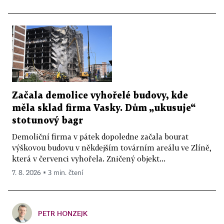
Začala demolice vyhořelé budovy, kde
měla sklad firma Vasky. Dům „ukusuje“
stotunový bagr
Demoliční firma v pátek dopoledne začala bourat
výškovou budovu v někdejším továrním areálu ve Zlíně,
která v červenci vyhořela. Zničený objekt...
7. 8. 2026 ▪ 3 min. čtení
PETR HONZEJK