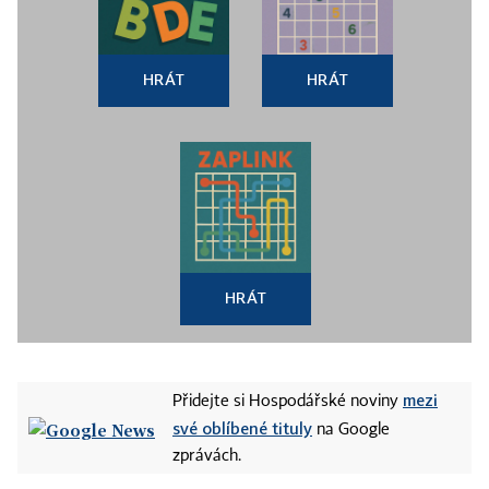
HRÁT
HRÁT
HRÁT
mezi
Přidejte si Hospodářské noviny
své oblíbené tituly
na Google
zprávách.