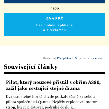
nebo
ZA 40 KČ
bez mobilní aplikace
a s reklamou
|
Předplatné HN+ je zcela bez reklam.
Související články
Pilot, který nouzově přistál s obřím A380,
zažil jako cestující stejné drama
Dvakrát stejně horké chvíle potkaly těsně za sebou
pilota společnosti Qantas. Nejdřív explodoval motor
stroji, který pilotoval, podruhé došlo k...