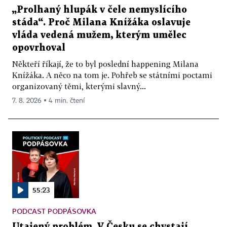
„Prolhaný hlupák v čele nemyslícího
stáda“. Proč Milana Knížáka oslavuje
vláda vedená mužem, kterým umělec
opovrhoval
Někteří říkají, že to byl poslední happening Milana
Knížáka. A něco na tom je. Pohřeb se státními poctami
organizovaný těmi, kterými slavný...
7. 8. 2026 ▪ 4 min. čtení
55:23
PODCAST PODPÁSOVKA
Utajený problém. V Česku se chystají