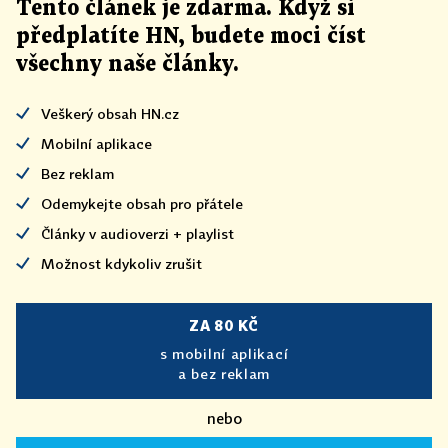
Tento článek
je
zdarma. Když si
předplatíte HN, budete moci číst
všechny naše články
.
Veškerý obsah HN.cz
Mobilní aplikace
Bez reklam
Odemykejte obsah pro přátele
Články v audioverzi + playlist
Možnost kdykoliv zrušit
ZA 80 KČ
s mobilní aplikací
a bez reklam
nebo