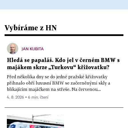
Vybíráme z HN
JAN KUBITA
Hledá se papaláš. Kdo jel v černém BMW s
majákem skrze „Turkovu“ křižovatku?
Před několika dny se do jedné pražské křižovatky
přihnalo obří luxusní BMW se začerněnými skly a
blikajícím majáčkem na střeše. Na červenou...
4. 8. 2026 ▪ 6 min. čtení