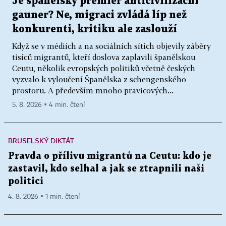
Je španělský premiér anticivilizační
gauner? Ne, migraci zvládá líp než
konkurenti, kritiku ale zaslouží
Když se v médiích a na sociálních sítích objevily záběry
tisíců migrantů, kteří doslova zaplavili španělskou
Ceutu, několik evropských politiků včetně českých
vyzvalo k vyloučení Španělska z schengenského
prostoru. A především mnoho pravicových...
5. 8. 2026 ▪ 4 min. čtení
BRUSELSKÝ DIKTÁT
Pravda o přílivu migrantů na Ceutu: kdo je
zastavil, kdo selhal a jak se ztrapnili naši
politici
4. 8. 2026 ▪ 1 min. čtení