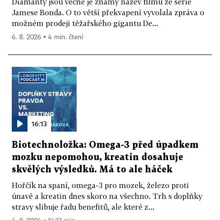
Diamanty jsou věčné je známý název filmu ze série
Jamese Bonda. O to větší překvapení vyvolala zpráva o
možném prodeji těžařského gigantu De...
6. 8. 2026 ▪ 4 min. čtení
16:13
Biotechnoložka: Omega-3 před úpadkem
mozku nepomohou, kreatin dosahuje
skvělých výsledků. Má to ale háček
Hořčík na spaní, omega-3 pro mozek, železo proti
únavě a kreatin dnes skoro na všechno. Trh s doplňky
stravy slibuje řadu benefitů, ale které z...