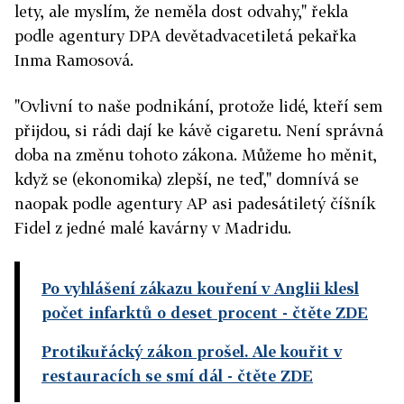
lety, ale myslím, že neměla dost odvahy," řekla
podle agentury DPA devětadvacetiletá pekařka
Inma Ramosová.
"Ovlivní to naše podnikání, protože lidé, kteří sem
přijdou, si rádi dají ke kávě cigaretu. Není správná
doba na změnu tohoto zákona. Můžeme ho měnit,
když se (ekonomika) zlepší, ne teď," domnívá se
naopak podle agentury AP asi padesátiletý číšník
Fidel z jedné malé kavárny v Madridu.
Po vyhlášení zákazu kouření v Anglii klesl
počet infarktů o deset procent
- čtěte ZDE
Protikuřácký zákon prošel. Ale kouřit v
restauracích se smí dál
- čtěte ZDE