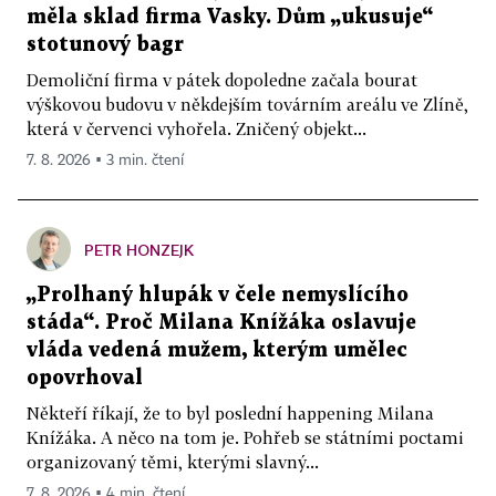
měla sklad firma Vasky. Dům „ukusuje“
stotunový bagr
Demoliční firma v pátek dopoledne začala bourat
výškovou budovu v někdejším továrním areálu ve Zlíně,
která v červenci vyhořela. Zničený objekt...
7. 8. 2026 ▪ 3 min. čtení
PETR HONZEJK
„Prolhaný hlupák v čele nemyslícího
stáda“. Proč Milana Knížáka oslavuje
vláda vedená mužem, kterým umělec
opovrhoval
Někteří říkají, že to byl poslední happening Milana
Knížáka. A něco na tom je. Pohřeb se státními poctami
organizovaný těmi, kterými slavný...
7. 8. 2026 ▪ 4 min. čtení