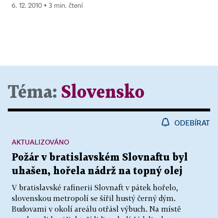
6. 12. 2010 ▪ 3 min. čtení
Téma:
Slovensko
ODEBÍRAT
AKTUALIZOVÁNO
Požár v bratislavském Slovnaftu byl
uhašen, hořela nádrž na topný olej
V bratislavské rafinerii Slovnaft v pátek hořelo,
slovenskou metropolí se šířil hustý černý dým.
Budovami v okolí areálu otřásl výbuch. Na místě