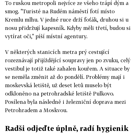
To ruskou metropoli nejvíce ze všeho trápí dým a
smog. "Turisté na Rudém náměstí fotí místo
Kremlu mlhu. V jedné ruce drží foťák, druhou si u
nosu přidržují kapesník. Kdyby měli třetí, budou si
vytírat oči," píší místní agentury.
V některých stanicích metra prý cestující
rozeznávají přijíždějící soupravy jen po zvuku, celý
vestibul je totiž také zahalen kouřem. A situace by
se neměla změnit až do pondělí. Problémy mají i
moskevská letiště, už deset letů muselo být
odkloněno na petrohradské letiště Pulkovo.
Posílena byla následně i železniční doprava mezi
Petrohradem a Moskvou.
Radši odjeďte úplně, radí hygienik