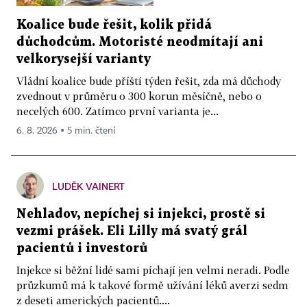
Koalice bude řešit, kolik přidá
důchodcům. Motoristé neodmítají ani
velkorysejší varianty
Vládní koalice bude příští týden řešit, zda má důchody
zvednout v průměru o 300 korun měsíčně, nebo o
necelých 600. Zatímco první varianta je...
6. 8. 2026 ▪ 5 min. čtení
LUDĚK VAINERT
Nehladov, nepíchej si injekci, prostě si
vezmi prášek. Eli Lilly má svatý grál
pacientů i investorů
Injekce si běžní lidé sami píchají jen velmi neradi. Podle
průzkumů má k takové formě užívání léků averzi sedm
z deseti amerických pacientů....