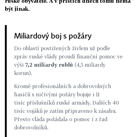
ruské obyvatele. A v příštích dnech tomu nemá
být jinak.
Miliardový boj s požáry
Do oblastí postižených živlem už podle
zpráv ruské vlády proudí finanční pomoc ve
výši
7,2 miliardy rublů
(4,5 miliardy
korun).
Kromě profesionálních a dobrovolných
hasičů s ničivými požáry bojuje i 11
tisíc příslušníků ruské armády. Dalších 40
tisíc vojáků je zatím připraveno k zásahu.
Přesto vláda požádala o pomoc i z řad
dobrovolníků.