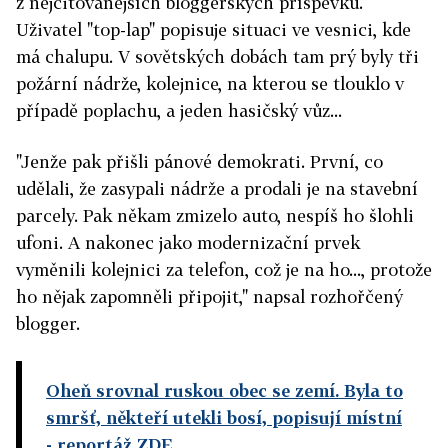
z nejcitovanějších bloggerských příspěvků.
Uživatel "top-lap" popisuje situaci ve vesnici, kde
má chalupu. V sovětských dobách tam prý byly tři
požární nádrže, kolejnice, na kterou se tlouklo v
případě poplachu, a jeden hasičský vůz...
"Jenže pak přišli pánové demokrati. První, co
udělali, že zasypali nádrže a prodali je na stavební
parcely. Pak někam zmizelo auto, nespíš ho šlohli
ufoni. A nakonec jako modernizační prvek
vyměnili kolejnici za telefon, což je na ho..., protože
ho nějak zapomněli připojit," napsal rozhořčený
blogger.
Oheň srovnal ruskou obec se zemí. Byla to
smršť, někteří utekli bosí, popisují místní
- reportáž ZDE