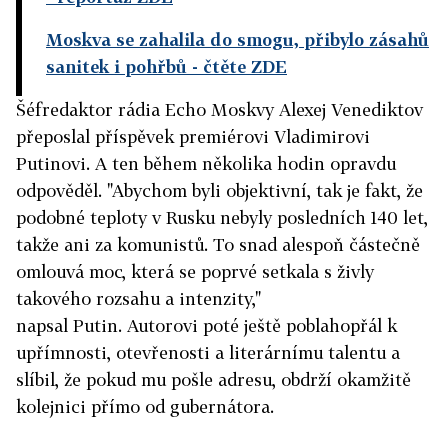
Moskva se zahalila do smogu, přibylo zásahů
sanitek i pohřbů
- čtěte ZDE
Šéfredaktor rádia Echo Moskvy Alexej Venediktov
přeposlal příspěvek premiérovi Vladimirovi
Putinovi. A ten během několika hodin opravdu
odpověděl. "Abychom byli objektivní, tak je fakt, že
podobné teploty v Rusku nebyly posledních 140 let,
takže ani za komunistů. To snad alespoň částečně
omlouvá moc, která se poprvé setkala s živly
takového rozsahu a intenzity,"
napsal Putin. Autorovi poté ještě poblahopřál k
upřímnosti, otevřenosti a literárnímu talentu a
slíbil, že pokud mu pošle adresu, obdrží okamžitě
kolejnici přímo od gubernátora.