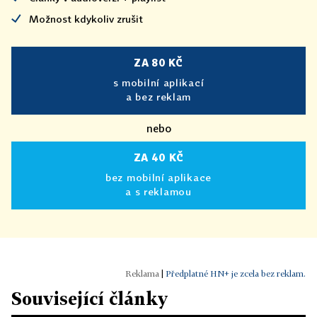
Možnost kdykoliv zrušit
ZA 80 KČ
s mobilní aplikací
a bez reklam
nebo
ZA 40 KČ
bez mobilní aplikace
a s reklamou
|
Předplatné HN+ je zcela bez reklam.
Související články