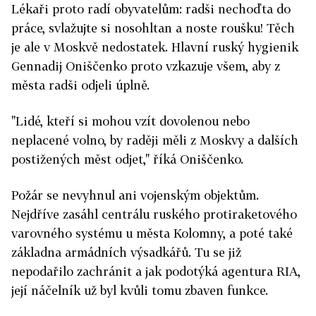
Lékaři proto radí obyvatelům: radši nechoďta do
práce, svlažujte si nosohltan a noste roušku! Těch
je ale v Moskvě nedostatek. Hlavní ruský hygienik
Gennadij Oniščenko proto vzkazuje všem, aby z
města radši odjeli úplně.
"Lidé, kteří si mohou vzít dovolenou nebo
neplacené volno, by raději měli z Moskvy a dalších
postižených měst odjet," říká Oniščenko.
Požár se nevyhnul ani vojenským objektům.
Nejdříve zasáhl centrálu ruského protiraketového
varovného systému u města Kolomny, a poté také
základna armádních výsadkářů. Tu se již
nepodařilo zachránit a jak podotýká agentura RIA,
její náčelník už byl kvůli tomu zbaven funkce.