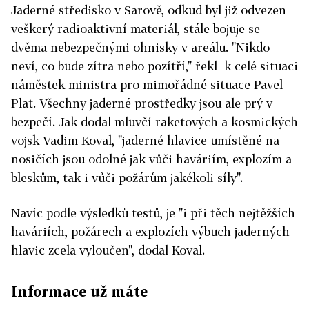
Jaderné středisko v Sarově, odkud byl již odvezen
veškerý radioaktivní materiál, stále bojuje se
dvěma nebezpečnými ohnisky v areálu. "Nikdo
neví, co bude zítra nebo pozítří," řekl k celé situaci
náměstek ministra pro mimořádné situace Pavel
Plat. Všechny jaderné prostředky jsou ale prý v
bezpečí. Jak dodal mluvčí raketových a kosmických
vojsk Vadim Koval, "jaderné hlavice umístěné na
nosičích jsou odolné jak vůči haváriím, explozím a
bleskům, tak i vůči požárům jakékoli síly".
Navíc podle výsledků testů, je "i při těch nejtěžších
haváriích, požárech a explozích výbuch jaderných
hlavic zcela vyloučen", dodal Koval.
Informace už máte