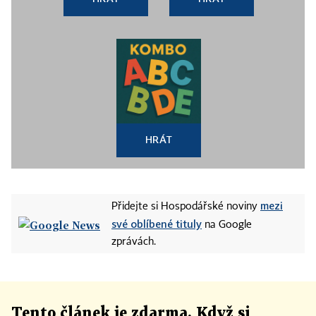
HRÁT
mezi
Přidejte si Hospodářské noviny
své oblíbené tituly
na Google
zprávách.
Tento článek
je
zdarma. Když si