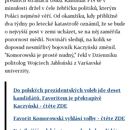
předních stranách tisku. Kandidát PiS se v
minulosti držel v čele žebříčku politiků, kterým
Poláci nejméně věří. Od okamžiku, kdy přibližně
dva týdny po letecké katastrofě oznámil, že se bude
o nejvyšší post v zemi ucházet, se na něj zaměřila
pozornost médií. Novináři sledují, na kolik se
doposud nesmířlivý bojovník Kaczyński změnil.
"Komorowski je prostě nudný," řekl v Dzienniku
politolog Wojciech Jabloński z Varšavské
univerzity.
Do polských prezidentských voleb jde deset
kandidátů. Favoritem je překvapivě
Kaczyński
- čtěte ZDE
Favorit Komorowski vyhlásí volby
- čtěte ZDE