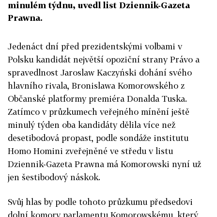
minulém týdnu, uvedl list Dziennik-Gazeta
Prawna.
Jedenáct dní před prezidentskými volbami v
Polsku kandidát největší opoziční strany Právo a
spravedlnost Jaroslaw Kaczyński dohání svého
hlavního rivala, Bronislawa Komorowského z
Občanské platformy premiéra Donalda Tuska.
Zatímco v průzkumech veřejného mínění ještě
minulý týden oba kandidáty dělila více než
desetibodová propast, podle sondáže institutu
Homo Homini zveřejněné ve středu v listu
Dziennik-Gazeta Prawna má Komorowski nyní už
jen šestibodový náskok.
Svůj hlas by podle tohoto průzkumu předsedovi
dolní komory parlamentu Komorowskému, který