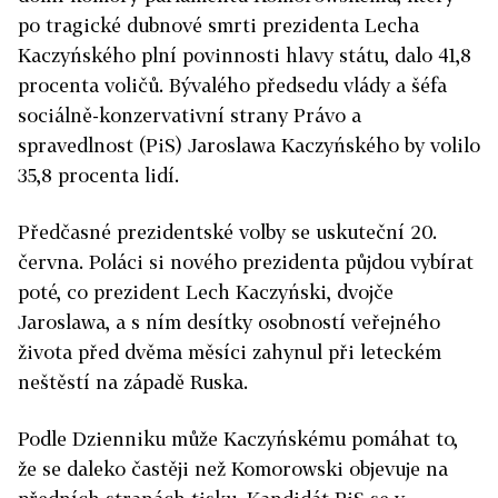
po tragické dubnové smrti prezidenta Lecha
Kaczyńského plní povinnosti hlavy státu, dalo 41,8
procenta voličů. Bývalého předsedu vlády a šéfa
sociálně-konzervativní strany Právo a
spravedlnost (PiS) Jaroslawa Kaczyńského by volilo
35,8 procenta lidí.
Předčasné prezidentské volby se uskuteční 20.
června. Poláci si nového prezidenta půjdou vybírat
poté, co prezident Lech Kaczyński, dvojče
Jaroslawa, a s ním desítky osobností veřejného
života před dvěma měsíci zahynul při leteckém
neštěstí na západě Ruska.
Podle Dzienniku může Kaczyńskému pomáhat to,
že se daleko častěji než Komorowski objevuje na