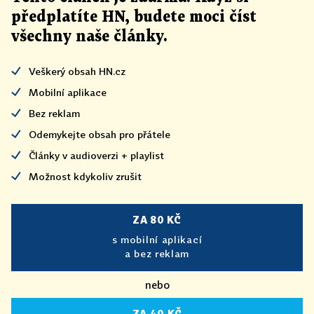
předplatíte HN, budete moci číst
všechny naše články
.
Veškerý obsah HN.cz
Mobilní aplikace
Bez reklam
Odemykejte obsah pro přátele
Články v audioverzi + playlist
Možnost kdykoliv zrušit
ZA 80 KČ
s mobilní aplikací
a bez reklam
nebo
ZA 40 KČ