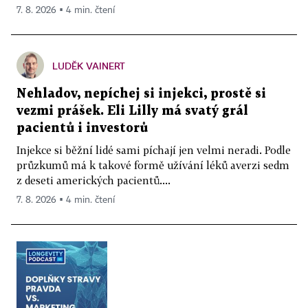
7. 8. 2026 ▪ 4 min. čtení
LUDĚK VAINERT
Nehladov, nepíchej si injekci, prostě si
vezmi prášek. Eli Lilly má svatý grál
pacientů i investorů
Injekce si běžní lidé sami píchají jen velmi neradi. Podle
průzkumů má k takové formě užívání léků averzi sedm
z deseti amerických pacientů....
7. 8. 2026 ▪ 4 min. čtení