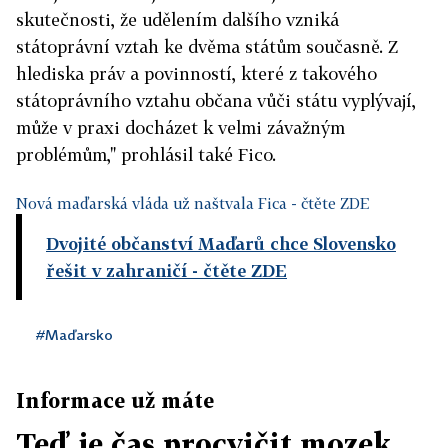
skutečnosti, že udělením dalšího vzniká
státoprávní vztah ke dvěma státům současně. Z
hlediska práv a povinností, které z takového
státoprávního vztahu občana vůči státu vyplývají,
může v praxi docházet k velmi závažným
problémům," prohlásil také Fico.
Nová maďarská vláda už naštvala Fica
- čtěte ZDE
Dvojité občanství Maďarů chce Slovensko
řešit v zahraničí
- čtěte ZDE
#Maďarsko
Informace už máte
Teď je čas procvičit mozek