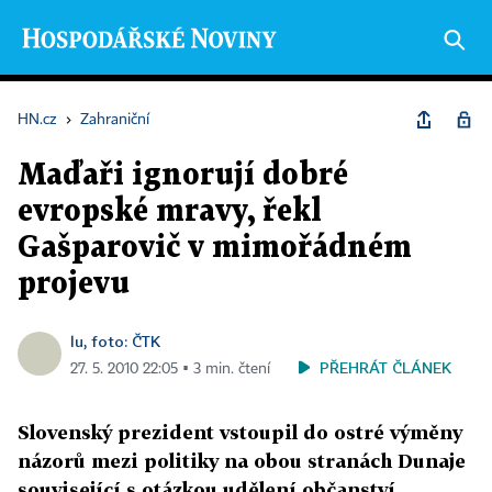
HN.cz
›
Zahraniční
Maďaři ignorují dobré
evropské mravy, řekl
Gašparovič v mimořádném
projevu
lu, foto: ČTK
PŘEHRÁT ČLÁNEK
27. 5. 2010 22:05 ▪ 3 min. čtení
Slovenský prezident vstoupil do ostré výměny
názorů mezi politiky na obou stranách Dunaje
související s otázkou udělení občanství