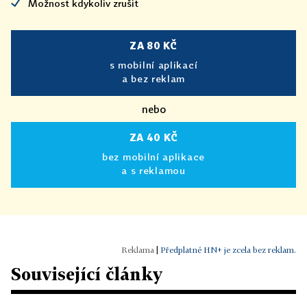
Možnost kdykoliv zrušit
ZA 80 KČ
s mobilní aplikací
a bez reklam
nebo
ZA 40 KČ
bez mobilní aplikace
a s reklamou
|
Předplatné HN+ je zcela bez reklam.
Související články