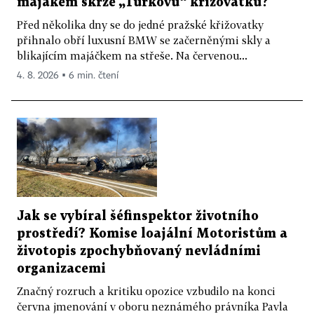
majákem skrze „Turkovu“ křižovatku?
Před několika dny se do jedné pražské křižovatky
přihnalo obří luxusní BMW se začerněnými skly a
blikajícím majáčkem na střeše. Na červenou...
4. 8. 2026 ▪ 6 min. čtení
Jak se vybíral šéfinspektor životního
prostředí? Komise loajální Motoristům a
životopis zpochybňovaný nevládními
organizacemi
Značný rozruch a kritiku opozice vzbudilo na konci
června jmenování v oboru neznámého právníka Pavla