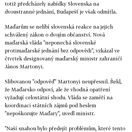
totiž předcházely nabídky Slovenska na
dvoustranné jednání, Budapešť je však odmítla.
Maďarům se nelíbí slovenská reakce na jejich
schválený zákon o dvojím občanství. Nová
maďarská vláda "neponechá slovenské
protimaďarské jednání bez odpovědi", vzkázal ve
čtvrtek designovaný maďarský ministr zahraničí
János Martonyi.
Slibovanou "odpověď" Martonyi neupřesnil. Řekl,
že Maďarsko odpoví, ale že vhodná opatření
vyžadují celostátní shodu. Vláda se zaměří na
koordinaci státních zájmů pod heslem
"nepoškozujte Maďary", uvedl ministr.
"Naší snahou bylo předejít problémům, které tento