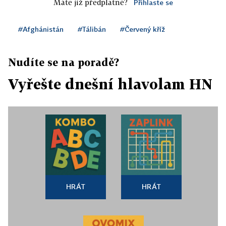
Máte již předplatné?
Přihlaste se
#Afghánistán
#Tálibán
#Červený kříž
Nudíte se na poradě?
Vyřešte dnešní hlavolam HN
HRÁT
HRÁT