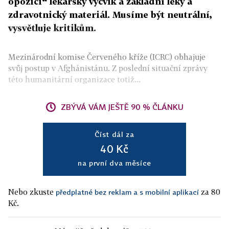
opozici“ lékařský výcvik a základní léky a
zdravotnický materiál. Musíme být neutrální,
vysvětluje kritikům.
Mezinárodní komise Červeného kříže (ICRC) obhajuje
svůj postup v Afghánistánu. Z poslední situační zprávy
této humanitární organizace totiž...
ZBÝVÁ VÁM JEŠTĚ 90 % ČLÁNKU
Číst dál za
40 Kč
na první dva měsíce
Nebo zkuste
za 80
předplatné bez reklam a s mobilní aplikací
Kč.